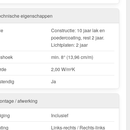
verkapping is verkrijgbaar in
verschillende afmetingen &
lasting
. Wij bieden alleen de hier beschikbare lengtes en
n, omdat dit kits zijn. Wij bieden geen terrasoverkappingen
echnische eigenschappen
n. Deze overkapping is geschikt voor
sneeuwzone 1
²)
. De
totale breedte is 6,06 m
, de
diepte is 4,00 m
(de
ie
Constructie: 10 jaar lak en
an de platen, er komt 17 cm bij voor de dakgoot). De
poedercoating, rest 2 jaar.
dte is 98 cm
, wat een efficiënte montage mogelijk maakt.
Lichtplaten: 2 jaar
rrasoverkapping | Sneeuwzone 1 | RAL 7016 nu -
gshoek
min. 8° (13,96 cm/m)
ering & met 10 jaar garantie!
rde
2,00 W/m²K
op een duurzame & betrouwbare terrasoverkapping - koop
teer!
tendig
Ja
k / customisatie van herroepingsrecht uitgezonderd
ontage / afwerking
iging
Inclusief
hting
Links-rechts / Rechts-links