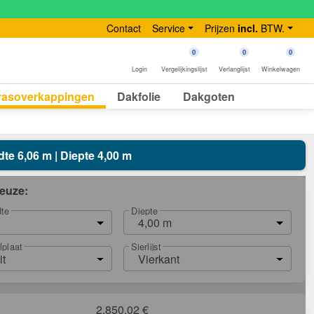
Contact
Service
Prijzen
incl.
BTW.
0
0
0
Login
Vergelijkingslijst
Verlanglijst
Winkelwagen
rasoverkappingen
Dakfolie
Dakgoten
dte 6,06 m | Diepte 4,00 m
euze:
dte
Diepte
4,00 m
lplaat
Sierlijst
it
Vierkant
2.850,02
€