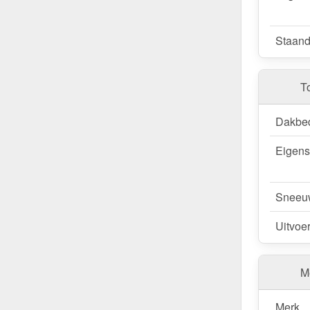
Staand
T
Dakbe
Eigen
Sneeu
Uitvoe
Me
Merk