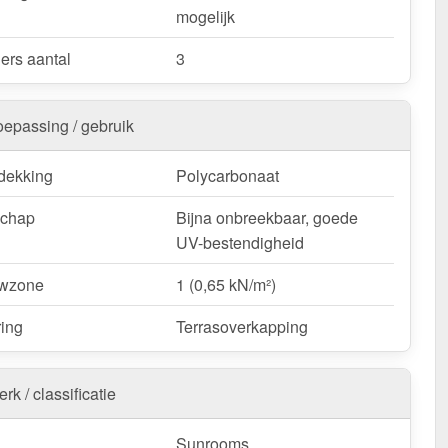
mogelijk
ers aantal
3
oepassing / gebruik
dekking
Polycarbonaat
schap
Bijna onbreekbaar, goede
UV-bestendigheid
wzone
1 (0,65 kN/m²)
ring
Terrasoverkapping
rk / classificatie
Sunrooms