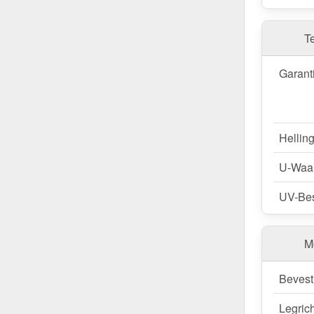
De terraso
sneeuwbe
dieptes aa
T
op maat aa
(0,65 kN/m
Garant
afmeting v
plaatbree
Bestel Te
Hellin
Snelle lev
U-Waa
Vertrouw 
nu en profi
UV-Bes
Wegens maatwer
M
Bevest
Legric