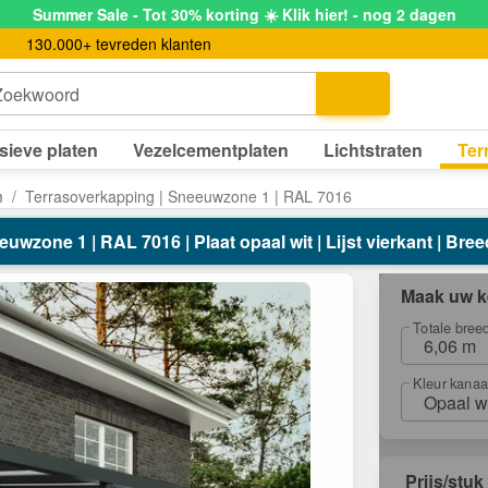
Summer Sale - Tot 30% korting ☀️ Klik hier! - nog 2 dagen
130.000+ tevreden klanten
Zoekwoord
sieve platen
Vezelcementplaten
Lichtstraten
Ter
m
Terrasoverkapping | Sneeuwzone 1 | RAL 7016
wzone 1 | RAL 7016 | Plaat opaal wit | Lijst vierkant | Bree
Maak uw k
Totale bree
6,06 m
Kleur kanaa
Opaal w
Prijs/stuk