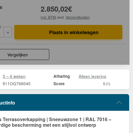
js
2.850,02
€
incl. BTW
, excl.
Verzendkosten
l
+
Plaats in winkelwagen
Vergelijken
3 – 4 weken
Alleen levering
Afhaling
911OQ766040
Score
5
(1)
uctinfo
Terrasoverkapping | Sneeuwzone 1 | RAL 7016 –
ige bescherming met een stijlvol ontwerp