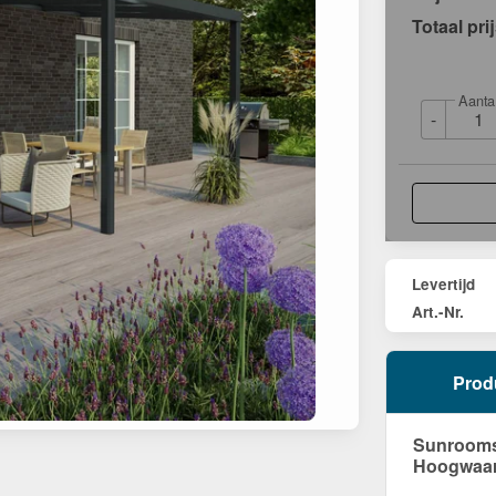
Totaal pri
Aanta
-
Levertijd
Art.-Nr.
Prod
Sunrooms 
Hoogwaard