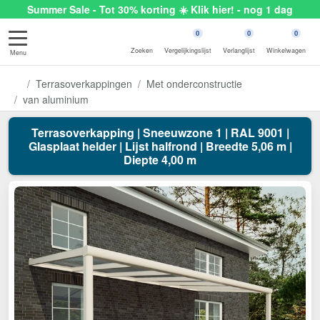
Summer Sale - Tot 30% korting ☀️ Klik hier! - nog 1 dag
0
0
0
Zoeken
Vergelijkingslijst
Verlanglijst
Winkelwagen
Menu
Terrasoverkappingen
Met onderconstructie
van aluminium
Terrasoverkapping | Sneeuwzone 1 | RAL 9001 |
Glasplaat helder | Lijst halfrond | Breedte 5,06 m |
Diepte 4,00 m