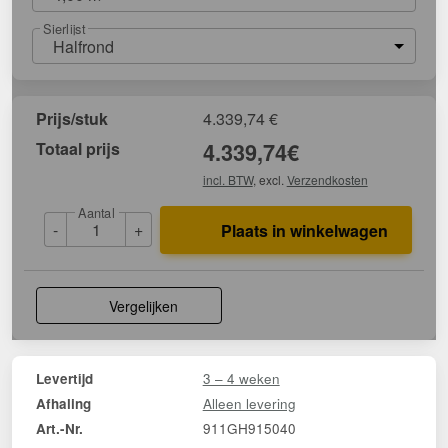
Sierlijst
Halfrond
Prijs/stuk
4.339,74
€
Totaal prijs
4.339,74
€
incl. BTW
, excl.
Verzendkosten
Aantal
-
+
Plaats in winkelwagen
Vergelijken
3 – 4 weken
Levertijd
Alleen levering
Afhaling
911GH915040
Art.-Nr.