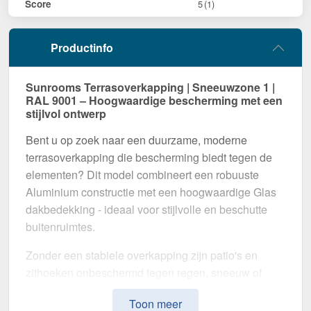
Score
5
(1)
Productinfo
Sunrooms Terrasoverkapping | Sneeuwzone 1 |
RAL 9001 – Hoogwaardige bescherming met een
stijlvol ontwerp
Bent u op zoek naar een duurzame, moderne
terrasoverkapping die bescherming biedt tegen de
elementen? Dit model combineert een robuuste
Aluminium constructie met een hoogwaardige Glas
dakbedekking - ideaal voor stijlvolle en beschutte
buitenruimtes.
Zonder een stabiele overkapping zijn patio's en
zithoeken onbeschermd tegen regen, sneeuw of
intens zonlicht. Deze terrasoverkapping is speciaal
Toon meer
ontwikkeld om een
duurzame en visueel