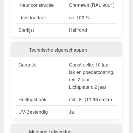
Garantie
– 10 jaar voor kwaliteit en veiligheid op
Kleur constructie
Cremewit (RAL 9001)
lange termijn.
Lichtdoorlaat
ca. 100 %
Ideaal voor de volgende toepassingen:
Sierlijst
Halfrond
Terrassen & zithoeken
– Bescherming tegen
zon en regen voor gezellige buitenruimtes.
Technische eigenschappen
Gastronomie & Hotels
– Hoogwaardige
dakbedekking voor buiten & klantencomfort.
Garantie
Constructie: 10 jaar
Carports & parkeerplaatsen
– Betrouwbare
lak en poedercoating,
bescherming voor voertuigen & fietsen.
rest 2 jaar.
Tuinhuisjes & pergola's
– Pavillons und
Lichtplaten: 2 jaar
Pergolen.
Nieuwe gebouwen & renovaties
– Flexibele
Hellingshoek
min. 8° (13,96 cm/m)
oplossing voor nieuwe en bestaande gebouwen.
UV-Bestendig
Ja
Productie op maat & efficiënte montage
De terrasoverkapping is verkrijgbaar in
Montage / afwerking