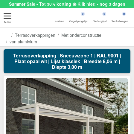
Summer Sale - Tot 30% korting ☀️ Klik hier! - nog 3 dagen
0
0
0
Zoeken
Vergelijkingslijst
Verlanglijst
Winkelwagen
Menu
Terrasoverkappingen
Met onderconstructie
van aluminium
Terrasoverkapping | Sneeuwzone 1 | RAL 9001 |
Plaat opaal wit | Lijst klassiek | Breedte 8,06 m |
Diepte 3,00 m