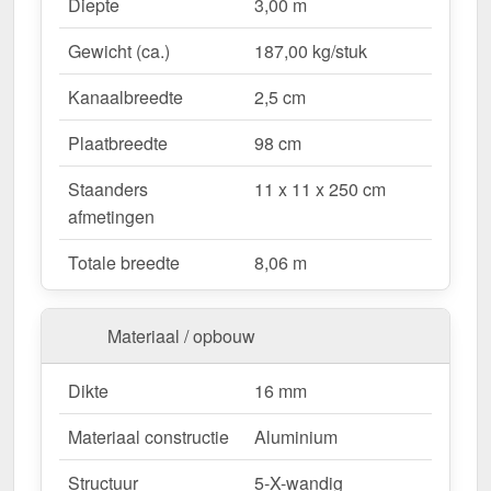
Waarom Terrasoverkapping | Sneeuwzone 1 |
Diepte
3,00 m
RAL 9001?
Gewicht (ca.)
187,00 kg/stuk
Duurzaam & stabiel
– Hoogwaardige Aluminium
constructie voor maximale weersbestendigheid.
Kanaalbreedte
2,5 cm
Effectieve bescherming tegen weersinvloeden
– Bestendige Polycarbonaat dakbedekking
Plaatbreedte
98 cm
beschermt tegen regen & UV-straling.
Staanders
11 x 11 x 250 cm
Robuust voor alle weersomstandigheden
–
afmetingen
Beschikbaar voor sneeuwzone 1 (0,65 kN/m²),
ideaal voor verschillende klimatologische
Totale breedte
8,06 m
omstandigheden.
Optimale lichttransmissie
– Heldere &
vriendelijke sfeer met ongeveer 55 %
Materiaal / opbouw
lichttransmissie.
Geïntegreerde dakgoot
– Waterafvoer via de
Dikte
16 mm
verborgen goot, esthetisch & functioneel.
Materiaal constructie
Aluminium
Ruimtebesparend design
– Met slechts 3
berichten blijft uw terras open & ruimtelijk.
Structuur
5-X-wandig