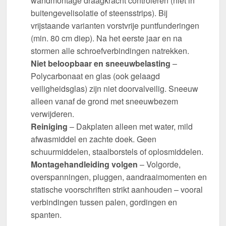
wandmontage draagkracht controleren (niet in
buitengevelisolatie of steensstrips). Bij
vrijstaande varianten vorstvrije puntfunderingen
(min. 80 cm diep). Na het eerste jaar en na
stormen alle schroefverbindingen natrekken.
Niet beloopbaar en sneeuwbelasting
–
Polycarbonaat en glas (ook gelaagd
veiligheidsglas) zijn niet doorvalveilig. Sneeuw
alleen vanaf de grond met sneeuwbezem
verwijderen.
Reiniging
– Dakplaten alleen met water, mild
afwasmiddel en zachte doek. Geen
schuurmiddelen, staalborstels of oplosmiddelen.
Montagehandleiding volgen
– Volgorde,
overspanningen, pluggen, aandraaimomenten en
statische voorschriften strikt aanhouden – vooral
verbindingen tussen palen, gordingen en
spanten.