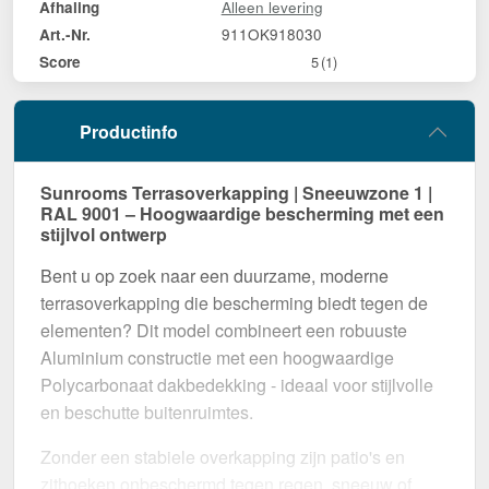
Alleen levering
Afhaling
911OK918030
Art.-Nr.
Score
5
(1)
Productinfo
Sunrooms Terrasoverkapping | Sneeuwzone 1 |
RAL 9001 – Hoogwaardige bescherming met een
stijlvol ontwerp
Bent u op zoek naar een duurzame, moderne
terrasoverkapping die bescherming biedt tegen de
elementen? Dit model combineert een robuuste
Aluminium constructie met een hoogwaardige
Polycarbonaat dakbedekking - ideaal voor stijlvolle
en beschutte buitenruimtes.
Zonder een stabiele overkapping zijn patio's en
zithoeken onbeschermd tegen regen, sneeuw of