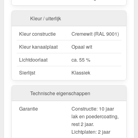
Aangepaste look
– Verkrijgbaar met Klassiek
sierlijst voor een ontwerp op maat.
Garantie
– 10 jaar voor kwaliteit en veiligheid op
Kleur / uiterlijk
lange termijn.
Kleur constructie
Cremewit (RAL 9001)
Ideaal voor de volgende toepassingen:
Kleur kanaalplaat
Opaal wit
Terrassen & zithoeken
– Bescherming tegen
Lichtdoorlaat
ca. 55 %
zon en regen voor gezellige buitenruimtes.
Gastronomie & Hotels
– Hoogwaardige
Sierlijst
Klassiek
dakbedekking voor buiten & klantencomfort.
Carports & parkeerplaatsen
– Betrouwbare
bescherming voor voertuigen & fietsen.
Technische eigenschappen
Tuinhuisjes & pergola's
– Pavillons und
Pergolen.
Garantie
Constructie: 10 jaar
Nieuwe gebouwen & renovaties
– Flexibele
lak en poedercoating,
oplossing voor nieuwe en bestaande gebouwen.
rest 2 jaar.
Lichtplaten: 2 jaar