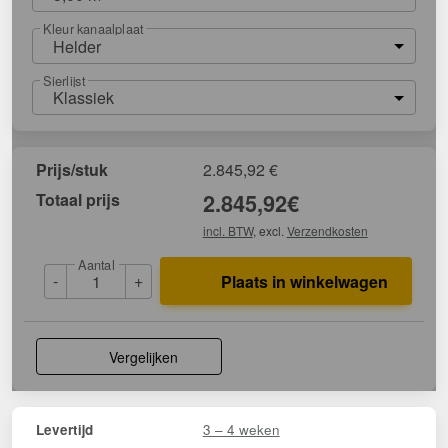
Kleur kanaalplaat
Helder
Sierlijst
Klassiek
Prijs/stuk
2.845,92
€
Totaal prijs
2.845,92
€
incl. BTW
, excl.
Verzendkosten
Aantal
-
+
Plaats in winkelwagen
Vergelijken
3 – 4 weken
Levertijd