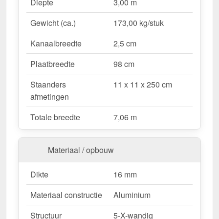
Waarom Terrasoverkapping | Sneeuwzone 1 |
Diepte
3,00 m
RAL 9016?
Gewicht (ca.)
173,00 kg/stuk
Duurzaam & stabiel
– Hoogwaardige Aluminium
constructie voor maximale weersbestendigheid.
Kanaalbreedte
2,5 cm
Effectieve bescherming tegen weersinvloeden
– Bestendige Polycarbonaat dakbedekking
Plaatbreedte
98 cm
beschermt tegen regen & UV-straling.
Staanders
11 x 11 x 250 cm
Robuust voor alle weersomstandigheden
–
afmetingen
Beschikbaar voor sneeuwzone 1 (0,65 kN/m²),
ideaal voor verschillende klimatologische
Totale breedte
7,06 m
omstandigheden.
Optimale lichttransmissie
– Heldere &
vriendelijke sfeer met ongeveer 70 %
Materiaal / opbouw
lichttransmissie.
Geïntegreerde dakgoot
– Waterafvoer via de
Dikte
16 mm
verborgen goot, esthetisch & functioneel.
Materiaal constructie
Aluminium
Ruimtebesparend design
– Met slechts 3
berichten blijft uw terras open & ruimtelijk.
Structuur
5-X-wandig