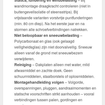
Statica, fundering en windbelasting
– Bij
wandmontage draagkracht controleren (niet in
buitengevelisolatie of steensstrips). Bij
vrijstaande varianten vorstvrije puntfunderingen
(min. 80 cm diep). Na het eerste jaar en na
stormen alle schroefverbindingen natrekken.
Niet beloopbaar en sneeuwbelasting
–
Polycarbonaat en glas (ook gelaagd
veiligheidsglas) zijn niet doorvalveilig. Sneeuw
alleen vanaf de grond met sneeuwbezem
verwijderen.
Reiniging
– Dakplaten alleen met water, mild
afwasmiddel en zachte doek. Geen
schuurmiddelen, staalborstels of oplosmiddelen.
Montagehandleiding volgen
– Volgorde,
overspanningen, pluggen, aandraaimomenten en
statische voorschriften strikt aanhouden – vooral
verbindingen tussen palen, gordingen en