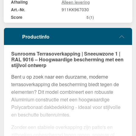
Alleen levering
Afhaling
911KK967030
Art.-Nr.
Score
5
(1)
Productinfo
Sunrooms Terrasoverkapping | Sneeuwzone 1 |
RAL 9016 – Hoogwaardige bescherming met een
stijlvol ontwerp
Bent u op zoek naar een duurzame, moderne
terrasoverkapping die bescherming biedt tegen de
elementen? Dit model combineert een robuuste
Aluminium constructie met een hoogwaardige
Polycarbonaat dakbedekking - ideaal voor stijlvolle
en beschutte buitenruimtes.
Zonder een stabiele overkapping zijn patio's en
zithoeken onbeschermd tegen regen, sneeuw of