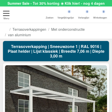
Summer Sale - Tot 30% korting ☀️ Klik hier! - nog 4 dagen
0
0
0
Zoeken
Vergelijkingslijst
Verlanglijst
Winkelwagen
Menu
Terrasoverkappingen
Met onderconstructie
van aluminium
Terrasoverkapping | Sneeuwzone 1 | RAL 9016 |
Plaat helder | Lijst klassiek | Breedte 7,06 m | Diepte
3,00 m