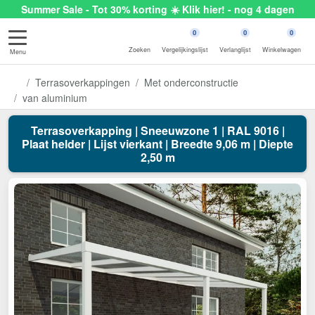
Summer Sale - Tot 30% korting ☀️ Klik hier! - nog 4 dagen
0
0
0
Zoeken
Vergelijkingslijst
Verlanglijst
Winkelwagen
Menu
Terrasoverkappingen
Met onderconstructie
van aluminium
Terrasoverkapping | Sneeuwzone 1 | RAL 9016 |
Plaat helder | Lijst vierkant | Breedte 9,06 m | Diepte
2,50 m