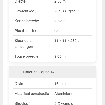
Waarom Terrasoverkapping | Sneeuwzone 1 |
Diepte
2,50 m
RAL 9016?
Gewicht (ca.)
201,00 kg/stuk
Duurzaam & stabiel
– Hoogwaardige Aluminium
constructie voor maximale weersbestendigheid.
Kanaalbreedte
2,5 cm
Effectieve bescherming tegen weersinvloeden
– Bestendige Polycarbonaat dakbedekking
Plaatbreedte
98 cm
beschermt tegen regen & UV-straling.
Staanders
11 x 11 x 250 cm
Robuust voor alle weersomstandigheden
–
afmetingen
Beschikbaar voor sneeuwzone 1 (0,65 kN/m²),
ideaal voor verschillende klimatologische
Totale breedte
9,06 m
omstandigheden.
Optimale lichttransmissie
– Heldere &
vriendelijke sfeer met ongeveer 70 %
Materiaal / opbouw
lichttransmissie.
Geïntegreerde dakgoot
– Waterafvoer via de
Dikte
16 mm
verborgen goot, esthetisch & functioneel.
Materiaal constructie
Aluminium
Ruimtebesparend design
– Met slechts 3
berichten blijft uw terras open & ruimtelijk.
Structuur
5-X-wandig