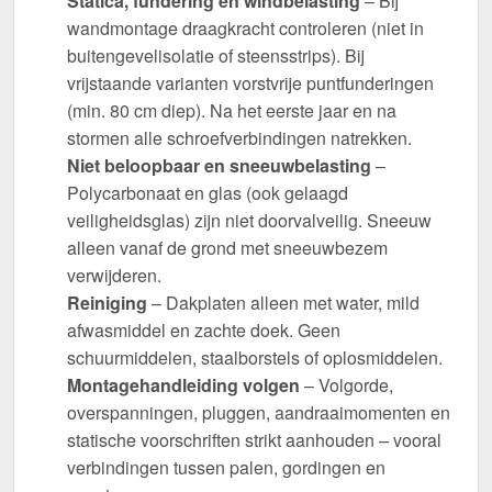
Statica, fundering en windbelasting
– Bij
wandmontage draagkracht controleren (niet in
buitengevelisolatie of steensstrips). Bij
vrijstaande varianten vorstvrije puntfunderingen
(min. 80 cm diep). Na het eerste jaar en na
stormen alle schroefverbindingen natrekken.
Niet beloopbaar en sneeuwbelasting
–
Polycarbonaat en glas (ook gelaagd
veiligheidsglas) zijn niet doorvalveilig. Sneeuw
alleen vanaf de grond met sneeuwbezem
verwijderen.
Reiniging
– Dakplaten alleen met water, mild
afwasmiddel en zachte doek. Geen
schuurmiddelen, staalborstels of oplosmiddelen.
Montagehandleiding volgen
– Volgorde,
overspanningen, pluggen, aandraaimomenten en
statische voorschriften strikt aanhouden – vooral
verbindingen tussen palen, gordingen en