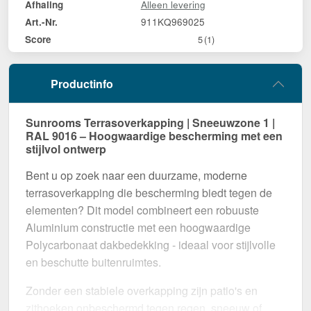
Alleen levering
Afhaling
911KQ969025
Art.-Nr.
Score
5
(1)
Productinfo
Sunrooms Terrasoverkapping | Sneeuwzone 1 |
RAL 9016 – Hoogwaardige bescherming met een
stijlvol ontwerp
Bent u op zoek naar een duurzame, moderne
terrasoverkapping die bescherming biedt tegen de
elementen? Dit model combineert een robuuste
Aluminium constructie met een hoogwaardige
Polycarbonaat dakbedekking - ideaal voor stijlvolle
en beschutte buitenruimtes.
Zonder een stabiele overkapping zijn patio's en
zithoeken onbeschermd tegen regen, sneeuw of