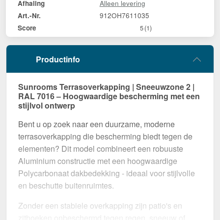
Alleen levering
Afhaling
912OH7611035
Art.-Nr.
Score
5
(1)
Productinfo
Sunrooms Terrasoverkapping | Sneeuwzone 2 |
RAL 7016 – Hoogwaardige bescherming met een
stijlvol ontwerp
Bent u op zoek naar een duurzame, moderne
terrasoverkapping die bescherming biedt tegen de
elementen? Dit model combineert een robuuste
Aluminium constructie met een hoogwaardige
Polycarbonaat dakbedekking - ideaal voor stijlvolle
en beschutte buitenruimtes.
Zonder een stabiele overkapping zijn patio's en
zithoeken onbeschermd tegen regen, sneeuw of