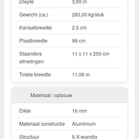
Waarom Terrasoverkapping | Sneeuwzone 2 |
Diepte
3,50 m
RAL 7016?
Gewicht (ca.)
283,00 kg/stuk
Duurzaam & stabiel
– Hoogwaardige Aluminium
constructie voor maximale weersbestendigheid.
Kanaalbreedte
2,5 cm
Effectieve bescherming tegen weersinvloeden
– Bestendige Polycarbonaat dakbedekking
Plaatbreedte
98 cm
beschermt tegen regen & UV-straling.
Staanders
11 x 11 x 250 cm
Robuust voor alle weersomstandigheden
–
afmetingen
Beschikbaar voor sneeuwzone 2 (0,85 kN/m²),
ideaal voor verschillende klimatologische
Totale breedte
11,06 m
omstandigheden.
Optimale lichttransmissie
– Heldere &
vriendelijke sfeer met ongeveer 55 %
Materiaal / opbouw
lichttransmissie.
Geïntegreerde dakgoot
– Waterafvoer via de
Dikte
16 mm
verborgen goot, esthetisch & functioneel.
Materiaal constructie
Aluminium
Ruimtebesparend design
– Met slechts 3
berichten blijft uw terras open & ruimtelijk.
Structuur
5-X-wandig