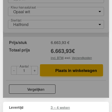
Kleur kanaalplaat
Opaal wit
Sierlijst
Halfrond
Prijs/stuk
6.663,93
€
Totaal prijs
6.663,93
€
incl. BTW
, excl.
Verzendkosten
Aantal
-
+
Plaats in winkelwagen
Vergelijken
3 – 4 weken
Levertijd