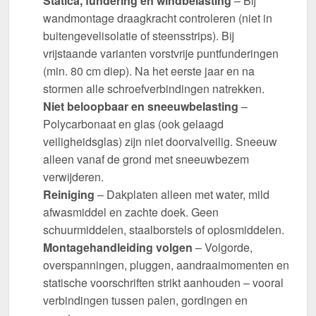
Statica, fundering en windbelasting
– Bij
wandmontage draagkracht controleren (niet in
buitengevelisolatie of steensstrips). Bij
vrijstaande varianten vorstvrije puntfunderingen
(min. 80 cm diep). Na het eerste jaar en na
stormen alle schroefverbindingen natrekken.
Niet beloopbaar en sneeuwbelasting
–
Polycarbonaat en glas (ook gelaagd
veiligheidsglas) zijn niet doorvalveilig. Sneeuw
alleen vanaf de grond met sneeuwbezem
verwijderen.
Reiniging
– Dakplaten alleen met water, mild
afwasmiddel en zachte doek. Geen
schuurmiddelen, staalborstels of oplosmiddelen.
Montagehandleiding volgen
– Volgorde,
overspanningen, pluggen, aandraaimomenten en
statische voorschriften strikt aanhouden – vooral
verbindingen tussen palen, gordingen en