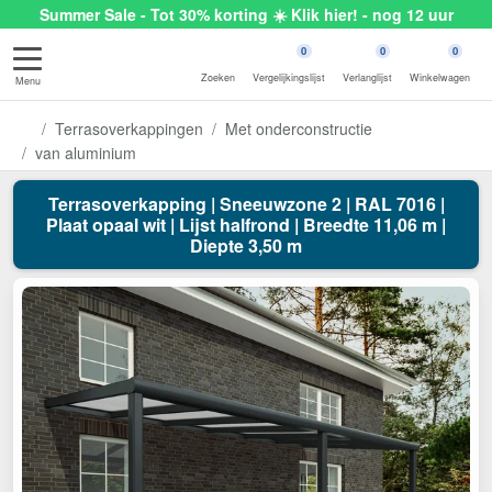
Summer Sale - Tot 30% korting ☀️ Klik hier! - nog 12 uur
0
0
0
Zoeken
Vergelijkingslijst
Verlanglijst
Winkelwagen
Menu
Terrasoverkappingen
Met onderconstructie
van aluminium
Terrasoverkapping | Sneeuwzone 2 | RAL 7016 |
Plaat opaal wit | Lijst halfrond | Breedte 11,06 m |
Diepte 3,50 m