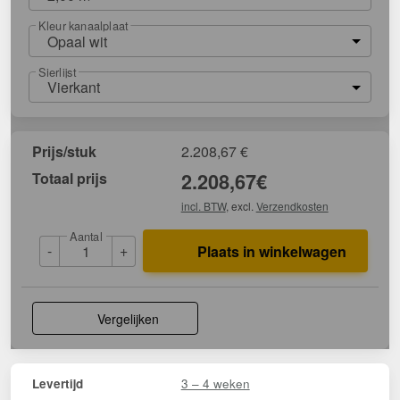
Kleur kanaalplaat
Opaal wit
Sierlijst
Vierkant
Prijs/stuk
2.208,67
€
Totaal prijs
2.208,67
€
incl. BTW
, excl.
Verzendkosten
Aantal
-
+
Plaats in winkelwagen
Vergelijken
3 – 4 weken
Levertijd