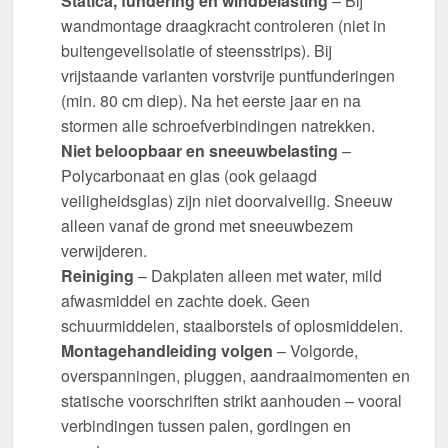
Statica, fundering en windbelasting
– Bij
wandmontage draagkracht controleren (niet in
buitengevelisolatie of steensstrips). Bij
vrijstaande varianten vorstvrije puntfunderingen
(min. 80 cm diep). Na het eerste jaar en na
stormen alle schroefverbindingen natrekken.
Niet beloopbaar en sneeuwbelasting
–
Polycarbonaat en glas (ook gelaagd
veiligheidsglas) zijn niet doorvalveilig. Sneeuw
alleen vanaf de grond met sneeuwbezem
verwijderen.
Reiniging
– Dakplaten alleen met water, mild
afwasmiddel en zachte doek. Geen
schuurmiddelen, staalborstels of oplosmiddelen.
Montagehandleiding volgen
– Volgorde,
overspanningen, pluggen, aandraaimomenten en
statische voorschriften strikt aanhouden – vooral
verbindingen tussen palen, gordingen en