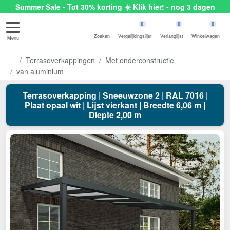
Summer Sale - Tot 30% korting ☀️ Klik hier! - nog 3 dagen
0
0
0
Zoeken
Vergelijkingslijst
Verlanglijst
Winkelwagen
Menu
Terrasoverkappingen
Met onderconstructie
van aluminium
Terrasoverkapping | Sneeuwzone 2 | RAL 7016 |
Plaat opaal wit | Lijst vierkant | Breedte 6,06 m |
Diepte 2,00 m