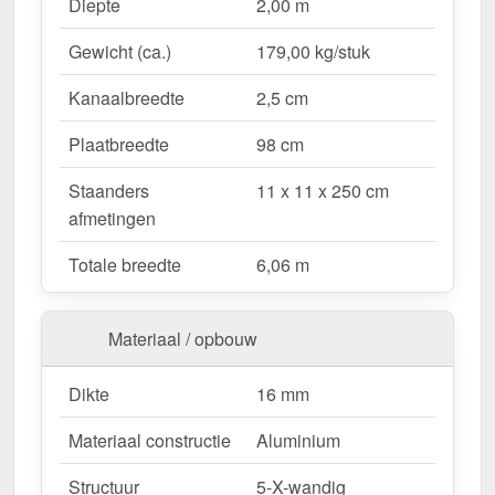
Waarom Terrasoverkapping | Sneeuwzone 2 |
Diepte
2,00 m
RAL 7016?
Gewicht (ca.)
179,00 kg/stuk
Duurzaam & stabiel
– Hoogwaardige Aluminium
constructie voor maximale weersbestendigheid.
Kanaalbreedte
2,5 cm
Effectieve bescherming tegen weersinvloeden
– Bestendige Polycarbonaat dakbedekking
Plaatbreedte
98 cm
beschermt tegen regen & UV-straling.
Staanders
11 x 11 x 250 cm
Robuust voor alle weersomstandigheden
–
afmetingen
Beschikbaar voor sneeuwzone 2 (0,85 kN/m²),
ideaal voor verschillende klimatologische
Totale breedte
6,06 m
omstandigheden.
Optimale lichttransmissie
– Heldere &
vriendelijke sfeer met ongeveer 55 %
Materiaal / opbouw
lichttransmissie.
Geïntegreerde dakgoot
– Waterafvoer via de
Dikte
16 mm
verborgen goot, esthetisch & functioneel.
Materiaal constructie
Aluminium
Ruimtebesparend design
– Met slechts 2
berichten blijft uw terras open & ruimtelijk.
Structuur
5-X-wandig