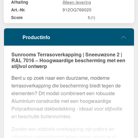
Alleen levering
Afhaling
912OQ766020
Art.-Nr.
Score
5
(1)
Productinfo
Sunrooms Terrasoverkapping | Sneeuwzone 2 |
RAL 7016 – Hoogwaardige bescherming met een
stijlvol ontwerp
Bent u op zoek naar een duurzame, moderne
terrasoverkapping die bescherming biedt tegen de
elementen? Dit model combineert een robuuste
Aluminium constructie met een hoogwaardige
Polycarbonaat dakbedekking - ideaal voor stijlvolle
en beschutte buitenruimtes.
Zonder een stabiele overkapping zijn patio's en
zithoeken onbeschermd tegen regen, sneeuw of