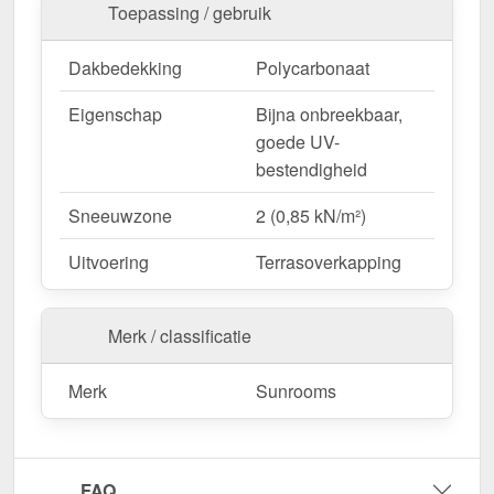
Toepassing / gebruik
Wegens maatwerk / customisatie van herroepingsrecht uitgezonderd
Dakbedekking
Polycarbonaat
Eigenschap
Bijna onbreekbaar,
goede UV-
bestendigheid
Sneeuwzone
2 (0,85 kN/m²)
Uitvoering
Terrasoverkapping
Merk / classificatie
Merk
Sunrooms
FAQ