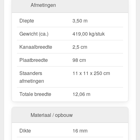
Afmetingen
Waarom Terrasoverkapping | Sneeuwzone 2 |
Diepte
3,50 m
RAL 9001?
Gewicht (ca.)
419,00 kg/stuk
Duurzaam & stabiel
– Hoogwaardige Aluminium
constructie voor maximale weersbestendigheid.
Kanaalbreedte
2,5 cm
Effectieve bescherming tegen weersinvloeden
– Bestendige Polycarbonaat dakbedekking
Plaatbreedte
98 cm
beschermt tegen regen & UV-straling.
Staanders
11 x 11 x 250 cm
Robuust voor alle weersomstandigheden
–
afmetingen
Beschikbaar voor sneeuwzone 2 (0,85 kN/m²),
ideaal voor verschillende klimatologische
Totale breedte
12,06 m
omstandigheden.
Optimale lichttransmissie
– Heldere &
vriendelijke sfeer met ongeveer 70 %
Materiaal / opbouw
lichttransmissie.
Geïntegreerde dakgoot
– Waterafvoer via de
Dikte
16 mm
verborgen goot, esthetisch & functioneel.