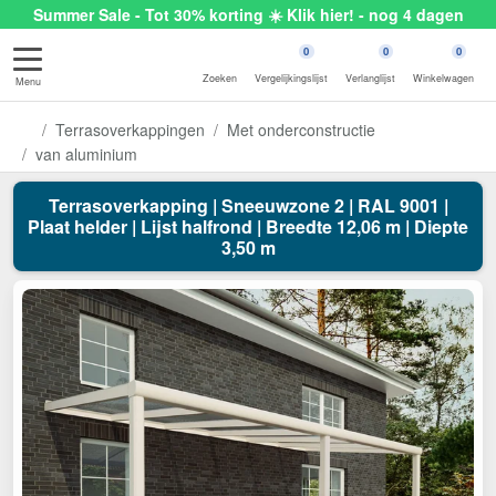
Summer Sale - Tot 30% korting ☀️ Klik hier! - nog 4 dagen
0
0
0
Zoeken
Vergelijkingslijst
Verlanglijst
Winkelwagen
Menu
Terrasoverkappingen
Met onderconstructie
van aluminium
Terrasoverkapping | Sneeuwzone 2 | RAL 9001 |
Plaat helder | Lijst halfrond | Breedte 12,06 m | Diepte
3,50 m