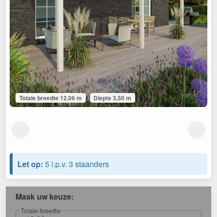
Totale breedte 12,06 m
Diepte 3,50 m
Let op:
5 i.p.v. 3 staanders
Maak uw keuze:
Totale breedte