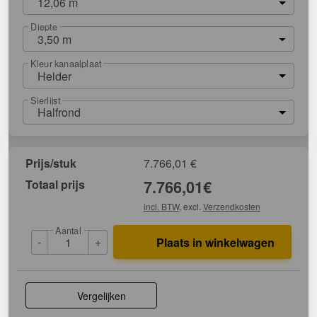
12,06 m
Diepte
3,50 m
Kleur kanaalplaat
Helder
Sierlijst
Halfrond
Prijs/stuk
7.766,01
€
Totaal prijs
7.766,01
€
incl. BTW
, excl.
Verzendkosten
Aantal
-
+
Plaats in winkelwagen
Vergelijken