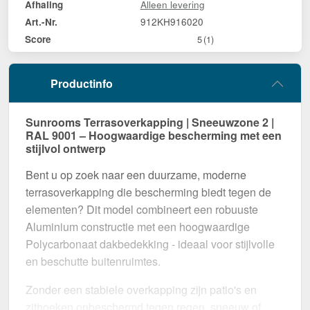
Alleen levering
Afhaling
912KH916020
Art.-Nr.
Score
5
(1)
Productinfo
Sunrooms Terrasoverkapping | Sneeuwzone 2 |
RAL 9001 – Hoogwaardige bescherming met een
stijlvol ontwerp
Bent u op zoek naar een duurzame, moderne
terrasoverkapping die bescherming biedt tegen de
elementen? Dit model combineert een robuuste
Aluminium constructie met een hoogwaardige
Polycarbonaat dakbedekking - ideaal voor stijlvolle
en beschutte buitenruimtes.
Zonder een stabiele overkapping zijn patio's en
zithoeken onbeschermd tegen regen, sneeuw of