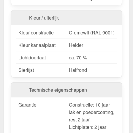
Aangepaste look
– Verkrijgbaar met Halfrond
sierlijst voor een ontwerp op maat.
Garantie
– 10 jaar voor kwaliteit en veiligheid op
Kleur / uiterlijk
lange termijn.
Kleur constructie
Cremewit (RAL 9001)
Ideaal voor de volgende toepassingen:
Kleur kanaalplaat
Helder
Terrassen & zithoeken
– Bescherming tegen
Lichtdoorlaat
ca. 70 %
zon en regen voor gezellige buitenruimtes.
Gastronomie & Hotels
– Hoogwaardige
Sierlijst
Halfrond
dakbedekking voor buiten & klantencomfort.
Carports & parkeerplaatsen
– Betrouwbare
bescherming voor voertuigen & fietsen.
Technische eigenschappen
Tuinhuisjes & pergola's
– Pavillons und
Pergolen.
Garantie
Constructie: 10 jaar
Nieuwe gebouwen & renovaties
– Flexibele
lak en poedercoating,
oplossing voor nieuwe en bestaande gebouwen.
rest 2 jaar.
Lichtplaten: 2 jaar