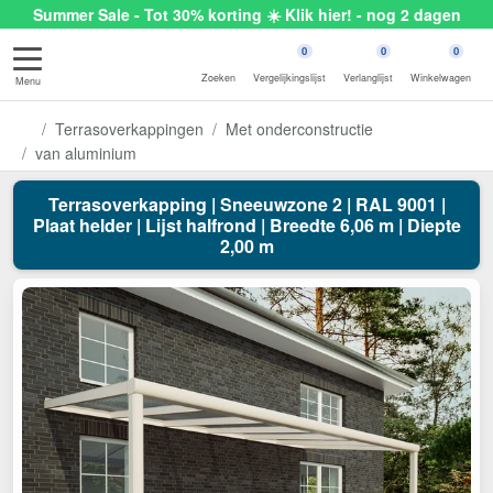
Summer Sale - Tot 30% korting ☀️ Klik hier! - nog 2 dagen
0
0
0
Zoeken
Vergelijkingslijst
Verlanglijst
Winkelwagen
Menu
Terrasoverkappingen
Met onderconstructie
van aluminium
Terrasoverkapping | Sneeuwzone 2 | RAL 9001 |
Plaat helder | Lijst halfrond | Breedte 6,06 m | Diepte
2,00 m