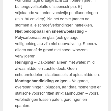
wandmontage draagkracht controleren (niet in
buitengevelisolatie of steensstrips). Bij
vrijstaande varianten vorstvrije puntfunderingen
(min. 80 cm diep). Na het eerste jaar en na
stormen alle schroefverbindingen natrekken.
Niet beloopbaar en sneeuwbelasting
–
Polycarbonaat en glas (ook gelaagd
veiligheidsglas) zijn niet doorvalveilig. Sneeuw
alleen vanaf de grond met sneeuwbezem
verwijderen.
Reiniging
– Dakplaten alleen met water, mild
afwasmiddel en zachte doek. Geen
schuurmiddelen, staalborstels of oplosmiddelen.
Montagehandleiding volgen
– Volgorde,
overspanningen, pluggen, aandraaimomenten en
statische voorschriften strikt aanhouden – vooral
verbindingen tussen palen, gordingen en
spanten.