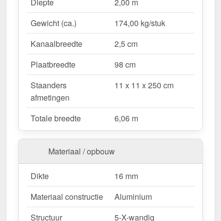
Waarom Terrasoverkapping | Sneeuwzone 2 |
Diepte
2,00 m
RAL 9001?
Gewicht (ca.)
174,00 kg/stuk
Duurzaam & stabiel
– Hoogwaardige Aluminium
constructie voor maximale weersbestendigheid.
Kanaalbreedte
2,5 cm
Effectieve bescherming tegen weersinvloeden
– Bestendige Polycarbonaat dakbedekking
Plaatbreedte
98 cm
beschermt tegen regen & UV-straling.
Staanders
11 x 11 x 250 cm
Robuust voor alle weersomstandigheden
–
afmetingen
Beschikbaar voor sneeuwzone 2 (0,85 kN/m²),
ideaal voor verschillende klimatologische
Totale breedte
6,06 m
omstandigheden.
Optimale lichttransmissie
– Heldere &
vriendelijke sfeer met ongeveer 70 %
Materiaal / opbouw
lichttransmissie.
Geïntegreerde dakgoot
– Waterafvoer via de
Dikte
16 mm
verborgen goot, esthetisch & functioneel.
Materiaal constructie
Aluminium
Ruimtebesparend design
– Met slechts 2
berichten blijft uw terras open & ruimtelijk.
Structuur
5-X-wandig