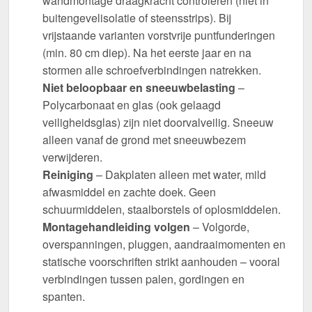
wandmontage draagkracht controleren (niet in
buitengevelisolatie of steensstrips). Bij
vrijstaande varianten vorstvrije puntfunderingen
(min. 80 cm diep). Na het eerste jaar en na
stormen alle schroefverbindingen natrekken.
Niet beloopbaar en sneeuwbelasting
–
Polycarbonaat en glas (ook gelaagd
veiligheidsglas) zijn niet doorvalveilig. Sneeuw
alleen vanaf de grond met sneeuwbezem
verwijderen.
Reiniging
– Dakplaten alleen met water, mild
afwasmiddel en zachte doek. Geen
schuurmiddelen, staalborstels of oplosmiddelen.
Montagehandleiding volgen
– Volgorde,
overspanningen, pluggen, aandraaimomenten en
statische voorschriften strikt aanhouden – vooral
verbindingen tussen palen, gordingen en
spanten.