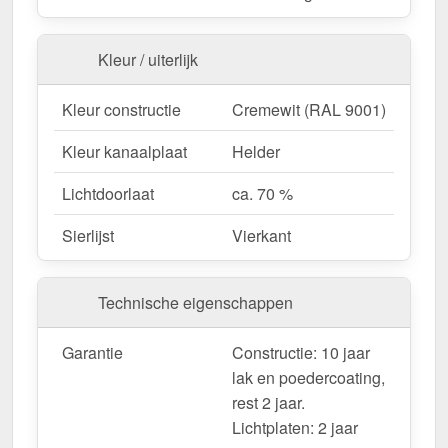
Aangepaste look
– Verkrijgbaar met Vierkant
sierlijst voor een ontwerp op maat.
Garantie
– 10 jaar voor kwaliteit en veiligheid op
Kleur / uiterlijk
lange termijn.
Kleur constructie
Cremewit (RAL 9001)
Ideaal voor de volgende toepassingen:
Kleur kanaalplaat
Helder
Terrassen & zithoeken
– Bescherming tegen
Lichtdoorlaat
ca. 70 %
zon en regen voor gezellige buitenruimtes.
Gastronomie & Hotels
– Hoogwaardige
Sierlijst
Vierkant
dakbedekking voor buiten & klantencomfort.
Carports & parkeerplaatsen
– Betrouwbare
bescherming voor voertuigen & fietsen.
Technische eigenschappen
Tuinhuisjes & pergola's
– Pavillons und
Pergolen.
Garantie
Constructie: 10 jaar
Nieuwe gebouwen & renovaties
– Flexibele
lak en poedercoating,
oplossing voor nieuwe en bestaande gebouwen.
rest 2 jaar.
Lichtplaten: 2 jaar