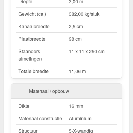
Waarom Terrasoverkapping | Sneeuwzone 2 |
Diepte
3,00 m
RAL 9001?
Gewicht (ca.)
382,00 kg/stuk
Duurzaam & stabiel
– Hoogwaardige Aluminium
constructie voor maximale weersbestendigheid.
Kanaalbreedte
2,5 cm
Effectieve bescherming tegen weersinvloeden
– Bestendige Polycarbonaat dakbedekking
Plaatbreedte
98 cm
beschermt tegen regen & UV-straling.
Staanders
11 x 11 x 250 cm
Robuust voor alle weersomstandigheden
–
afmetingen
Beschikbaar voor sneeuwzone 2 (0,85 kN/m²),
ideaal voor verschillende klimatologische
Totale breedte
11,06 m
omstandigheden.
Optimale lichttransmissie
– Heldere &
vriendelijke sfeer met ongeveer 70 %
Materiaal / opbouw
lichttransmissie.
Geïntegreerde dakgoot
– Waterafvoer via de
Dikte
16 mm
verborgen goot, esthetisch & functioneel.
Materiaal constructie
Aluminium
Ruimtebesparend design
– Met slechts 3
berichten blijft uw terras open & ruimtelijk.
Structuur
5-X-wandig