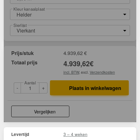
Kleur kanaalplaat
Helder
Sierlijst
Vierkant
Prijs/stuk
4.939,62
€
Totaal prijs
4.939,62
€
incl. BTW
, excl.
Verzendkosten
Aantal
-
+
Plaats in winkelwagen
Vergelijken
3 – 4 weken
Levertijd