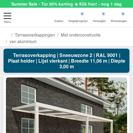
Summer Sale - Tot 30% korting ☀️ Klik hier! - nog 1 dag
0
0
0
Zoeken
Vergelijkingslijst
Verlanglijst
Winkelwagen
Menu
Terrasoverkappingen
Met onderconstructie
van aluminium
Terrasoverkapping | Sneeuwzone 2 | RAL 9001 |
Plaat helder | Lijst vierkant | Breedte 11,06 m | Diepte
3,00 m