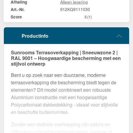
Alleen levering
Afhaling
912KQ9111030
Art.-Nr.
Score
5
(1)
Productinfo
Sunrooms Terrasoverkapping | Sneeuwzone 2 |
RAL 9001 – Hoogwaardige bescherming met een
stijlvol ontwerp
Bent u op zoek naar een duurzame, moderne
terrasoverkapping die bescherming biedt tegen de
elementen? Dit model combineert een robuuste
Aluminium constructie met een hoogwaardige
Polycarbonaat dakbedekking - ideaal voor stijlvolle
en beschutte buitenruimtes.
Zonder een stabiele overkapping zijn patio's en
zithoeken onbeschermd tegen regen, sneeuw of