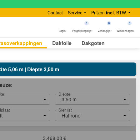
Contact
Service
Prijzen
incl.
BTW.
0
0
0
Login
Vergelijkingslijst
Verlanglijst
Winkelwagen
rasoverkappingen
Dakfolie
Dakgoten
dte 5,06 m | Diepte 3,50 m
euze:
dte
Diepte
3,50 m
lplaat
Sierlijst
it
Halfrond
3.468,03
€