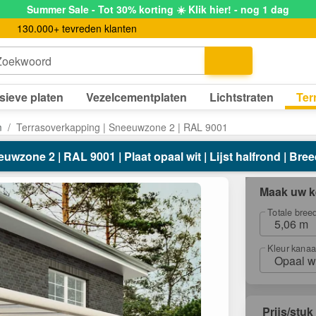
Summer Sale - Tot 30% korting ☀️ Klik hier! - nog 1 dag
130.000+ tevreden klanten
Zoekwoord
sieve platen
Vezelcementplaten
Lichtstraten
Ter
m
Terrasoverkapping | Sneeuwzone 2 | RAL 9001
wzone 2 | RAL 9001 | Plaat opaal wit | Lijst halfrond | Bree
Maak uw k
Totale bree
5,06 m
Kleur kanaa
Opaal w
Prijs/stuk