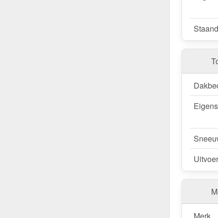
Staand
T
Dakbe
Eigen
Sneeu
Uitvoe
Me
Merk