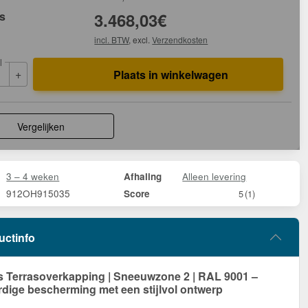
js
3.468,03
€
incl. BTW
, excl.
Verzendkosten
l
+
Plaats in winkelwagen
Vergelijken
3 – 4 weken
Alleen levering
Afhaling
912OH915035
Score
5
(1)
uctinfo
Terrasoverkapping | Sneeuwzone 2 | RAL 9001 –
ige bescherming met een stijlvol ontwerp