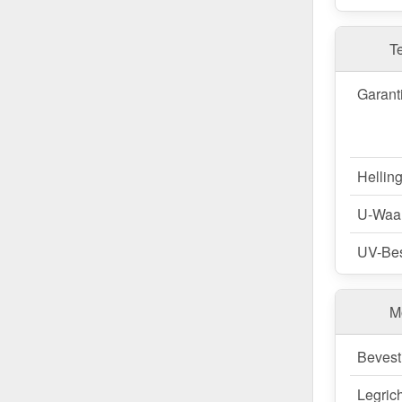
De terraso
sneeuwbe
dieptes aa
T
op maat aa
(0,85 kN/m
Garant
afmeting v
plaatbree
Bestel Te
Hellin
Snelle lev
U-Waa
Vertrouw 
nu en profi
UV-Bes
Wegens maatwer
M
Bevest
Legric