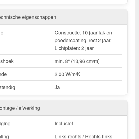
verkapping is verkrijgbaar in
verschillende afmetingen &
lasting
. Wij bieden alleen de hier beschikbare lengtes en
n, omdat dit kits zijn. Wij bieden geen terrasoverkappingen
echnische eigenschappen
n. Deze overkapping is geschikt voor
sneeuwzone 2
²)
. De
totale breedte is 5,06 m
, de
diepte is 3,50 m
(de
ie
Constructie: 10 jaar lak en
an de platen, er komt 17 cm bij voor de dakgoot). De
poedercoating, rest 2 jaar.
dte is 98 cm
, wat een efficiënte montage mogelijk maakt.
Lichtplaten: 2 jaar
rrasoverkapping | Sneeuwzone 2 | RAL 9001 nu -
gshoek
min. 8° (13,96 cm/m)
ering & met 10 jaar garantie!
rde
2,00 W/m²K
op een duurzame & betrouwbare terrasoverkapping - koop
teer!
tendig
Ja
k / customisatie van herroepingsrecht uitgezonderd
ontage / afwerking
iging
Inclusief
hting
Links-rechts / Rechts-links