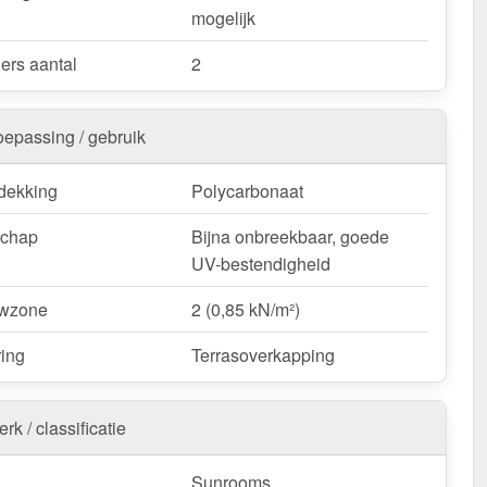
mogelijk
ers aantal
2
oepassing / gebruik
dekking
Polycarbonaat
schap
Bijna onbreekbaar, goede
UV-bestendigheid
wzone
2 (0,85 kN/m²)
ring
Terrasoverkapping
rk / classificatie
Sunrooms