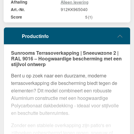
Alleen levering
Afhaling
912KK965040
Art.-Nr.
Score
5
(1)
Productinfo
Sunrooms Terrasoverkapping | Sneeuwzone 2 |
RAL 9016 – Hoogwaardige bescherming met een
stijlvol ontwerp
Bent u op zoek naar een duurzame, moderne
terrasoverkapping die bescherming biedt tegen de
elementen? Dit model combineert een robuuste
Aluminium constructie met een hoogwaardige
Polycarbonaat dakbedekking - ideaal voor stijlvolle
en beschutte buitenruimtes.
Zonder een stabiele overkapping zijn patio's en
zithoeken onbeschermd tegen regen, sneeuw of