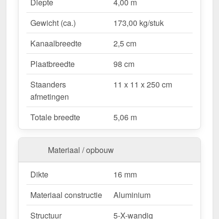
Waarom Terrasoverkapping | Sneeuwzone 2 |
Diepte
4,00 m
RAL 9016?
Gewicht (ca.)
173,00 kg/stuk
Duurzaam & stabiel
– Hoogwaardige Aluminium
constructie voor maximale weersbestendigheid.
Kanaalbreedte
2,5 cm
Effectieve bescherming tegen weersinvloeden
– Bestendige Polycarbonaat dakbedekking
Plaatbreedte
98 cm
beschermt tegen regen & UV-straling.
Staanders
11 x 11 x 250 cm
Robuust voor alle weersomstandigheden
–
afmetingen
Beschikbaar voor sneeuwzone 2 (0,85 kN/m²),
ideaal voor verschillende klimatologische
Totale breedte
5,06 m
omstandigheden.
Optimale lichttransmissie
– Heldere &
vriendelijke sfeer met ongeveer 70 %
Materiaal / opbouw
lichttransmissie.
Geïntegreerde dakgoot
– Waterafvoer via de
Dikte
16 mm
verborgen goot, esthetisch & functioneel.
Materiaal constructie
Aluminium
Ruimtebesparend design
– Met slechts 2
berichten blijft uw terras open & ruimtelijk.
Structuur
5-X-wandig