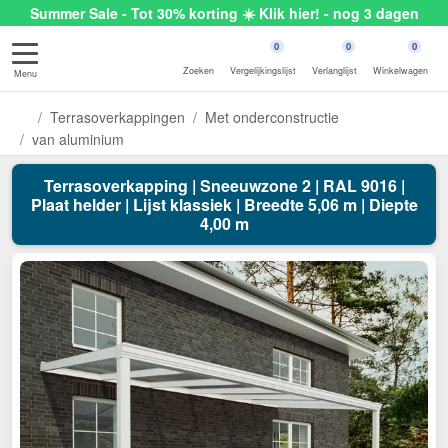
Summer Sale - Tot 30% korting ☀️ Klik hier! - nog 3 dagen
0
0
0
Zoeken
Vergelijkingslijst
Verlanglijst
Winkelwagen
Menu
Terrasoverkappingen
Met onderconstructie
van aluminium
Terrasoverkapping | Sneeuwzone 2 | RAL 9016 |
Plaat helder | Lijst klassiek | Breedte 5,06 m | Diepte
4,00 m