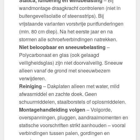
Statica, fundering en windbelasting
– Bij
wandmontage draagkracht controleren (niet in
buitengevelisolatie of steensstrips). Bij
vrijstaande varianten vorstvrije puntfunderingen
(min. 80 cm diep). Na het eerste jaar en na
stormen alle schroefverbindingen natrekken.
Niet beloopbaar en sneeuwbelasting
–
Polycarbonaat en glas (ook gelaagd
veiligheidsglas) zijn niet doorvalveilig. Sneeuw
alleen vanaf de grond met sneeuwbezem
verwijderen.
Reiniging
– Dakplaten alleen met water, mild
afwasmiddel en zachte doek. Geen
schuurmiddelen, staalborstels of oplosmiddelen.
Montagehandleiding volgen
– Volgorde,
overspanningen, pluggen, aandraaimomenten en
statische voorschriften strikt aanhouden – vooral
verbindingen tussen palen, gordingen en