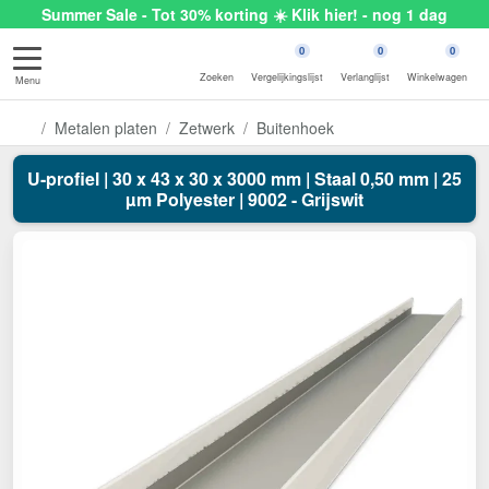
Summer Sale - Tot 30% korting ☀️ Klik hier! - nog 1 dag
0
0
0
Zoeken
Vergelijkingslijst
Verlanglijst
Winkelwagen
Menu
Metalen platen
Zetwerk
Buitenhoek
U-profiel | 30 x 43 x 30 x 3000 mm | Staal 0,50 mm | 25
µm Polyester | 9002 - Grijswit