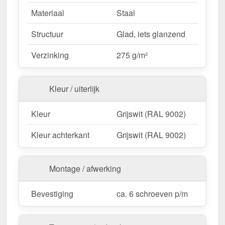
vermindert afval.
Materiaal
Staal
Structuur
Glad, iets glanzend
Ideaal voor de volgende toepassingen:
Afwerking van hoeken en gevels
–
Verzinking
275 g/m²
Bescherming en visuele afwerking voor
buitenranden.
Kleur / uiterlijk
Bekleding & afdekkingen
– Gestandaardiseerd
uiterlijk voor wandsystemen.
Kleur
Grijswit (RAL 9002)
Werkplaatsen & productiehallen
– Stootvaste
bescherming voor industriële gebouwen.
Kleur achterkant
Grijswit (RAL 9002)
Tuinhuisjes & carports
– Effectieve
weerbestendige kantenbandoplossing voor hout-
en metaalconstructies.
Montage / afwerking
Agrarische gebouwen
– Duurzame
bescherming voor stallen & machinehallen.
Bevestiging
ca. 6 schroeven p/m
Op maat gemaakt & efficiënte montage