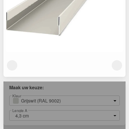
Maak uw keuze:
Kleur
Grijswit (RAL 9002)
Lengte A
4,3 cm