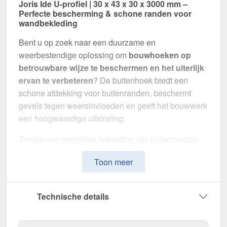
Joris Ide U-profiel | 30 x 43 x 30 x 3000 mm –
Perfecte bescherming & schone randen voor
wandbekleding
Bent u op zoek naar een duurzame en
weerbestendige oplossing om
bouwhoeken op
betrouwbare wijze te beschermen en het uiterlijk
ervan te verbeteren
? De buitenhoek biedt een
schone afdekking voor buitenranden, beschermt
gevels tegen weersinvloeden en geeft het bouwwerk
een hoogwaardige uitstraling.
Zonder een geschikte bekleding zijn buitenranden
gevoelig voor verwering en slijtage. Deze
Toon meer
buitenhoek is speciaal ontwikkeld om hoeken
stabiel af te dekken, schokken te absorberen
en
voor een uniform uiterlijk te zorgen. Het maakt indruk
Technische details
met zijn eenvoudige montage, hoge weerstand en
robuuste coating.