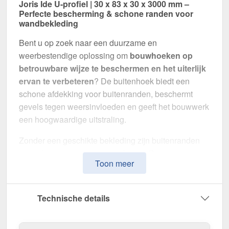
Joris Ide U-profiel | 30 x 83 x 30 x 3000 mm –
Perfecte bescherming & schone randen voor
wandbekleding
Bent u op zoek naar een duurzame en
weerbestendige oplossing om
bouwhoeken op
betrouwbare wijze te beschermen en het uiterlijk
ervan te verbeteren
? De buitenhoek biedt een
schone afdekking voor buitenranden, beschermt
gevels tegen weersinvloeden en geeft het bouwwerk
een hoogwaardige uitstraling.
Zonder een geschikte bekleding zijn buitenranden
gevoelig voor verwering en slijtage. Deze
Toon meer
buitenhoek is speciaal ontwikkeld om hoeken
stabiel af te dekken, schokken te absorberen
en
voor een uniform uiterlijk te zorgen. Het maakt indruk
Technische details
met zijn eenvoudige montage, hoge weerstand en
robuuste coating.