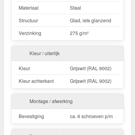
vermindert afval.
Materiaal
Staal
Structuur
Glad, iets glanzend
Ideaal voor de volgende toepassingen:
Afwerking van hoeken en gevels
–
Verzinking
275 g/m²
Bescherming en visuele afwerking voor
buitenranden.
Kleur / uiterlijk
Bekleding & afdekkingen
– Gestandaardiseerd
uiterlijk voor wandsystemen.
Kleur
Grijswit (RAL 9002)
Werkplaatsen & productiehallen
– Stootvaste
bescherming voor industriële gebouwen.
Kleur achterkant
Grijswit (RAL 9002)
Tuinhuisjes & carports
– Effectieve
weerbestendige kantenbandoplossing voor hout-
en metaalconstructies.
Montage / afwerking
Agrarische gebouwen
– Duurzame
bescherming voor stallen & machinehallen.
Bevestiging
ca. 6 schroeven p/m
Op maat gemaakt & efficiënte montage