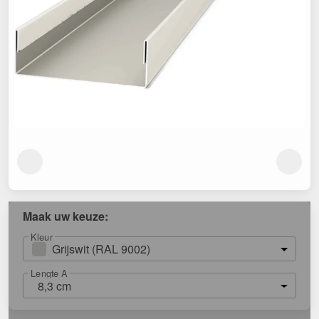
Maak uw keuze:
Kleur
Grijswit (RAL 9002)
Lengte A
8,3 cm