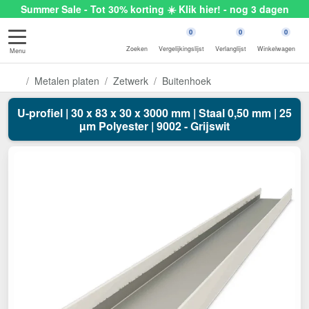
Summer Sale - Tot 30% korting ☀️ Klik hier! - nog 3 dagen
0
0
0
Zoeken
Vergelijkingslijst
Verlanglijst
Winkelwagen
Menu
Metalen platen
Zetwerk
Buitenhoek
U-profiel | 30 x 83 x 30 x 3000 mm | Staal 0,50 mm | 25
µm Polyester | 9002 - Grijswit