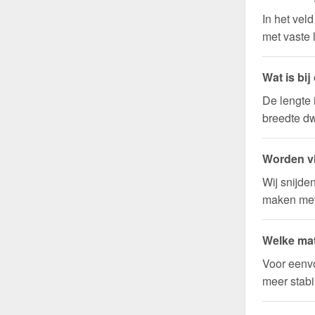
In het vel
met vaste 
Wat is bi
De lengte 
breedte dw
Worden vl
Wij snijde
maken met 
Welke mat
Voor eenvo
meer stabi