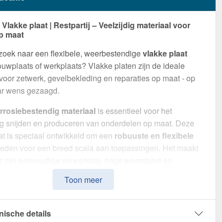
lakke plaat | Restpartij – Veelzijdig materiaal voor
p maat
zoek naar een flexibele, weerbestendige
vlakke plaat
uwplaats of werkplaats? Vlakke platen zijn de ideale
voor zetwerk, gevelbekleding en reparaties op maat - op
ar wens gezaagd.
rrosiebestendig materiaal
is essentieel voor het
g snijden en produceren van onderdelen op maat. Deze
at is speciaal ontwikkeld om een
robuuste en flexibele
ieden voor een breed scala aan toepassingen. Het maakt
r zijn eenvoudige verwerking, hoge weerstand en
coating.
Toon meer
van
Staal
met een
materiaaldikte van 0,40 mm
, biedt
 een optimale balans tussen stabiliteit en
nische details
arheid. De
plaatbreedte van 1,25 m
maakt efficiënt