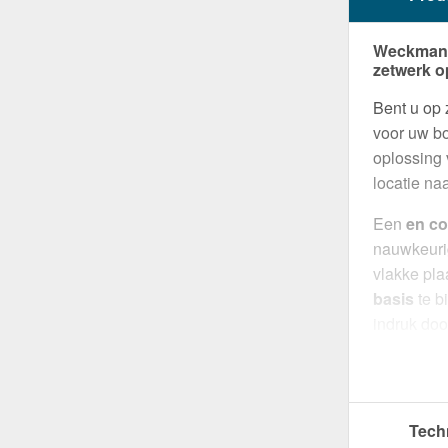
Weckman V
zetwerk o
Bent u op 
voor uw bo
oplossing 
locatie na
Een
en co
nauwkeuri
vlakke pla
basis
te b
indruk doo
slijtvaste 
Gemaakt 
deze plaat
Tech
vervormba