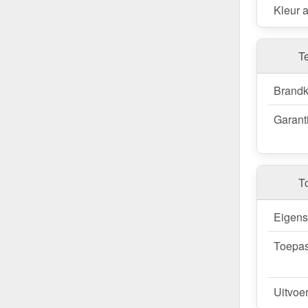
Kleur 
gemakkelij
Bestel nu 
T
garantie!
Duurzaam, 
Brandk
van een sn
Garant
Wegens maatwer
T
Eigen
Toepas
Uitvoe