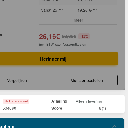
vanaf 25 m²
19,26 €/m²
meer
js
26,16
€
29,30
€
- 12%
incl. BTW
, excl.
Verzendkosten
Herinner mij
Vergelijken
Monster bestellen
Alleen levering
Afhaling
Niet op voorraad
504060
Score
5
(1)
uctinfo