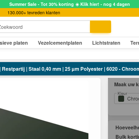
Summer Sale - Tot 30% korting ☀️ Klik hier! - nog 4 dagen
130.000+ tevreden klanten
Zoekwoord
sieve platen
Vezelcementplaten
Lichtstraten
Ter
 | Restpartij | Staal 0,40 mm | 25 µm Polyester | 6020 - Chr
Maak uw k
Kleur
Chro
Hoeveelh
Bulk kort