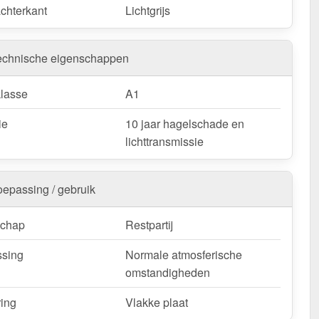
achterkant
Lichtgrijs
k worden ingekort door deze te zagen.
Vlakke plaat | Restpartij – Snelle levering & met 10 jaar
echnische eigenschappen
weerbestendig, op maat gemaakt - bestel nu en profiteer
lasse
A1
elle levering!
ie
10 jaar hagelschade en
k / customisatie van herroepingsrecht uitgezonderd
lichttransmissie
oepassing / gebruik
schap
Restpartij
sing
Normale atmosferische
omstandigheden
ring
Vlakke plaat