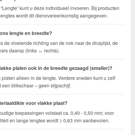
d “Lengte” kunt u deze individueel invoeren. Bij producten
lengtes wordt dit dienovereenkomstig aangegeven.
j ons lengte en breedte?
is de vloeiende richting van de nok naar de druiplijst, de
ars daarop (links ↔ rechts).
akke platen ook in de breedte gezaagd (smaller)?
n platen alleen in de lengte. Verdere sneden kunt u zelf
een blikschaar – geen slijpschijf.
eriaaldikte voor vlakke plaat?
udige toepassingen volstaat ca. 0,40 - 0,50 mm; voor
liteit en lange lengtes wordt ≥ 0,63 mm aanbevolen.