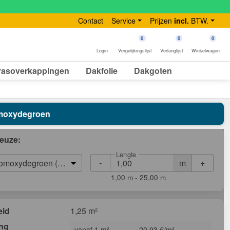
Contact
Service
Prijzen
incl.
BTW.
0
0
0
Login
Vergelijkingslijst
Verlanglijst
Winkelwagen
rasoverkappingen
Dakfolie
Dakgoten
oomoxydegroen
euze:
Lengte
-
+
m
omoxydegroen (RAL 6020)
1,00 m - 25,00 m
eid
1,25 m²
ing
vanaf 1 m²
20,93 €/m²