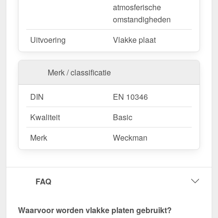
atmosferische
nu en profiteer van een snelle levering!
omstandigheden
Wegens maatwerk / customisatie van herroepingsrecht uitgezonderd
Uitvoering
Vlakke plaat
Merk / classificatie
DIN
EN 10346
Kwaliteit
Basic
Merk
Weckman
FAQ
Waarvoor worden vlakke platen gebruikt?