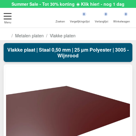
Summer Sale - Tot 30% korting ☀️ Klik hier! - nog 1 dag
0
0
0
Zoeken
Vergelijkingslijst
Verlanglijst
Winkelwagen
Menu
Metalen platen
Vlakke platen
Vlakke plaat | Staal 0,50 mm | 25 µm Polyester | 3005 -
Wijnrood