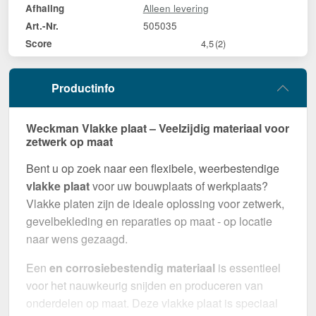
Alleen levering
Afhaling
505035
Art.-Nr.
Score
4,5
(2)
Productinfo
Weckman Vlakke plaat – Veelzijdig materiaal voor
zetwerk op maat
Bent u op zoek naar een flexibele, weerbestendige
vlakke plaat
voor uw bouwplaats of werkplaats?
Vlakke platen zijn de ideale oplossing voor zetwerk,
gevelbekleding en reparaties op maat - op locatie
naar wens gezaagd.
Een
en corrosiebestendig materiaal
is essentieel
voor het nauwkeurig snijden en produceren van
onderdelen op maat. Deze vlakke plaat is speciaal