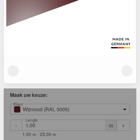
Maak uw keuze:
Kleur
Wijnrood (RAL 3005)
Lengte
-
+
m
1,00 m - 25,00 m