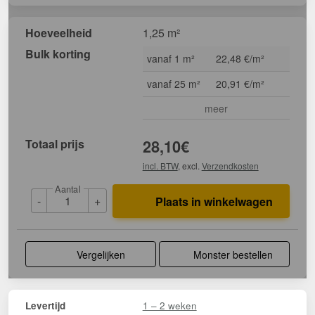
Hoeveelheid
1,25 m²
Bulk korting
vanaf 1 m²
22,48 €/m²
vanaf 25 m²
20,91 €/m²
meer
Totaal prijs
28,10
€
incl. BTW
, excl.
Verzendkosten
Aantal
-
+
Plaats in winkelwagen
Vergelijken
Monster bestellen
1 – 2 weken
Levertijd