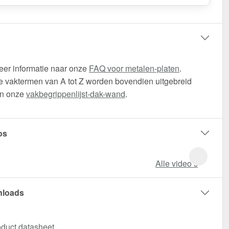
eer informatie naar onze
FAQ voor metalen-platen
.
 vaktermen van A tot Z worden bovendien uitgebreid
in onze
vakbegrippenlijst-dak-wand
.
os
Alle video‘s
loads
duct datasheet