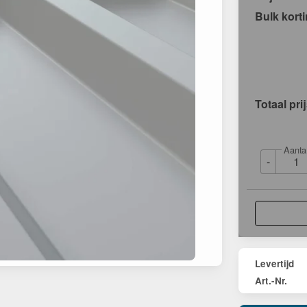
Bulk kort
Totaal pri
Aanta
-
Levertijd
Art.-Nr.