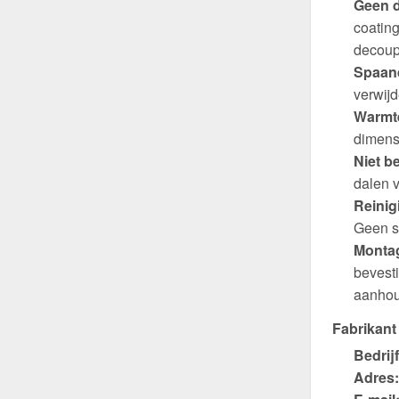
Geen d
coating
decoup
Spaand
verwijd
Warmte
dimens
Niet b
dalen v
Reinig
Geen s
Montag
bevest
aanhou
Fabrikant
Bedrijf
Adres: