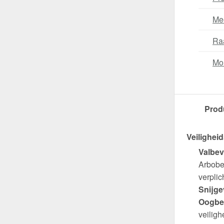
Me
Ra
Mo
Prod
Veiligheid
Valbev
Arbobes
verplich
Snijge
Oogbe
veiligh