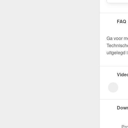
FAQ
Ga voor m
Technische
uitgelegd 
Vide
Down
Pro