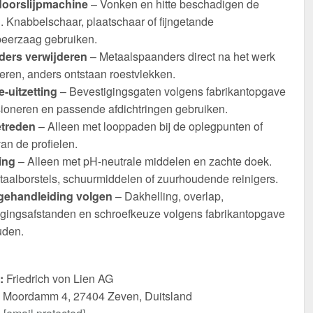
oorslijpmachine
– Vonken en hitte beschadigen de
. Knabbelschaar, plaatschaar of fijngetande
eerzaag gebruiken.
ers verwijderen
– Metaalspaanders direct na het werk
eren, anders ontstaan roestvlekken.
-uitzetting
– Bevestigingsgaten volgens fabrikantopgave
ioneren en passende afdichtringen gebruiken.
etreden
– Alleen met looppaden bij de oplegpunten of
an de profielen.
ing
– Alleen met pH-neutrale middelen en zachte doek.
taalborstels, schuurmiddelen of zuurhoudende reinigers.
ehandleiding volgen
– Dakhelling, overlap,
igingsafstanden en schroefkeuze volgens fabrikantopgave
den.
:
Friedrich von Lien AG
Moordamm 4, 27404 Zeven, Duitsland