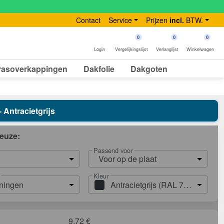
Contact
Service
Prijzen
incl.
BTW.
0
0
0
Login
Vergelijkingslijst
Verlanglijst
Winkelwagen
rasoverkappingen
Dakfolie
Dakgoten
- Antracietgrijs
euze:
Passend voor
Voor op de plaat
Kleur
ningen
Antracietgrijs (RAL 7016)
9,72
€