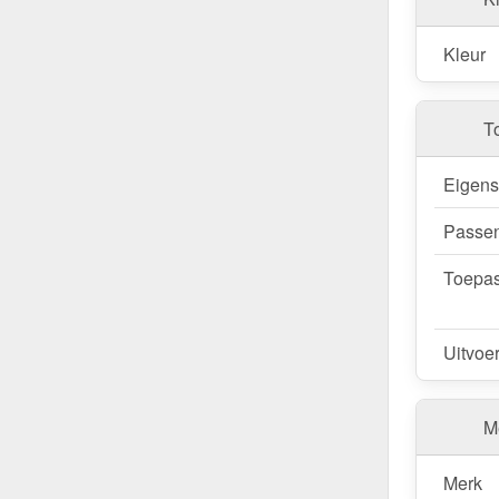
Kleur
T
Eigen
Passen
Toepas
Uitvoe
Me
Merk