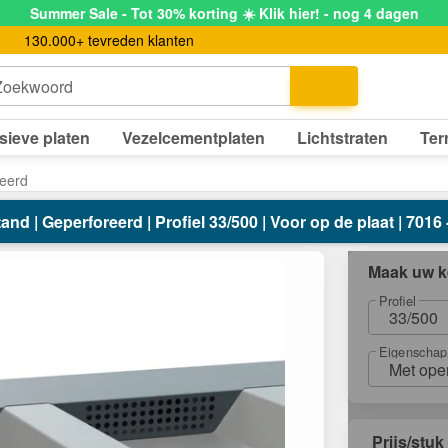
Summer Sale - Tot 30% korting ☀️ Klik hier! - nog 4 dagen
130.000+ tevreden klanten
Zoekwoord
sieve platen
Vezelcementplaten
Lichtstraten
Ter
reerd
and | Geperforeerd | Profiel 33/500 | Voor op de plaat | 7016 
Maak uw k
Profiel
33/500
Eigenschap
Met ope
Prijs/stuk