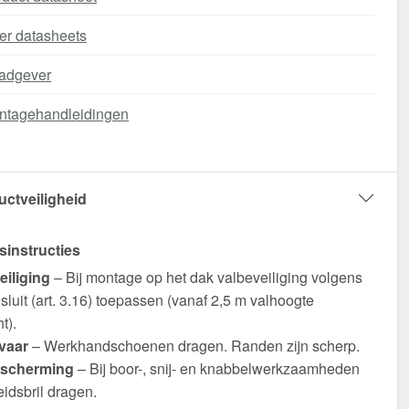
er datasheets
adgever
ntagehandleidingen
uctveiligheid
sinstructies
eiliging
– Bij montage op het dak valbeveiliging volgens
luit (art. 3.16) toepassen (vanaf 2,5 m valhoogte
t).
vaar
– Werkhandschoenen dragen. Randen zijn scherp.
scherming
– Bij boor-, snij- en knabbelwerkzaamheden
eidsbril dragen.