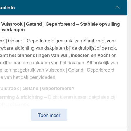
uctinfo
ulstrook | Getand | Geperforeerd – Stabiele opvulling
afwerkingen
ok | Getand | Geperforeerd gemaakt van Staal zorgt voor
wbare afdichting van dakplaten bij de druiplijst of de nok.
omt het binnendringen van vuil, insecten en vocht
en
flexibel aan de contouren van het dak aan. Afhankelijk van
p kan het gebruik van Vulstrook | Getand | Geperforeerd
tie van het dak beïnvloeden.
lstrook | Getand | Geperforeerd?
rming & afdichting
– Dicht kieren tussen dakplaten bij
plijst of de nok.
t geschikt voor 33/500
– Voor op de plaat, ontwikkeld
Toon meer
timale afdichting.
eerbaar
– Met openingen variant zorgt voor luchtcirculatie,