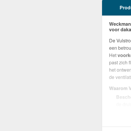
Prod
Weckman V
voor dak
De Vulstro
een betrou
Het
voork
past zich 
het ontwer
de ventila
Waarom Vu
Besche
de drui
Perfec
voor op
Select