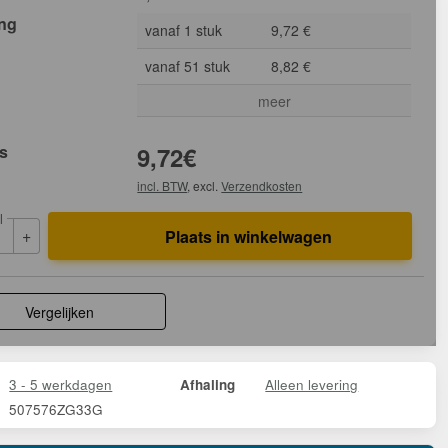
ing
vanaf 1 stuk
9,72 €
vanaf 51 stuk
8,82 €
meer
js
9,72
€
incl. BTW
, excl.
Verzendkosten
l
+
Plaats in winkelwagen
Vergelijken
3 - 5 werkdagen
Alleen levering
Afhaling
507576ZG33G