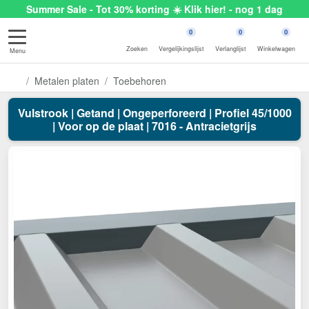
Summer Sale - Tot 30% korting ☀️ Klik hier! - nog 1 dag
0
0
0
Zoeken
Vergelijkingslijst
Verlanglijst
Winkelwagen
Menu
Metalen platen
Toebehoren
Vulstrook | Getand | Ongeperforeerd | Profiel 45/1000
| Voor op de plaat | 7016 - Antracietgrijs