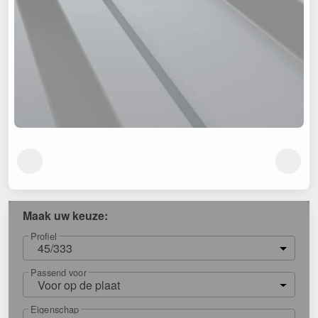
Maak uw keuze:
Profiel
45/333
Passend voor
Voor op de plaat
Eigenschap