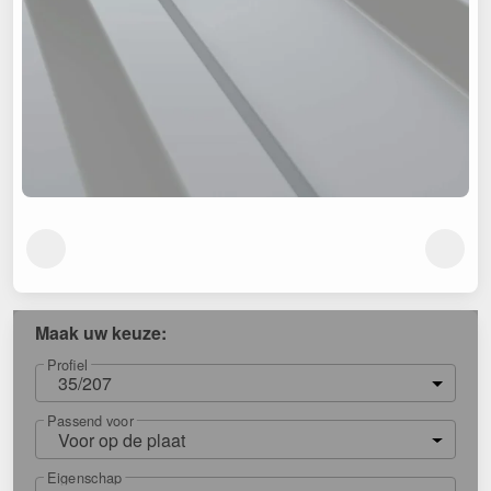
Maak uw keuze:
Profiel
35/207
Passend voor
Voor op de plaat
Eigenschap