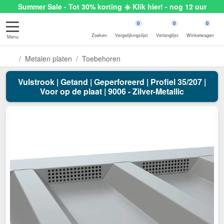
Summer Sale - Tot 30% korting ☀️ Klik hier! - nog 12 uur
0
0
0
Zoeken
Vergelijkingslijst
Verlanglijst
Winkelwagen
Menu
Metalen platen
Toebehoren
Vulstrook | Getand | Geperforeerd | Profiel 35/207 |
Voor op de plaat | 9006 - Zilver-Metallic