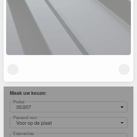
Maak uw keuze:
Profiel
35/207
Passend voor
Voor op de plaat
Eigenschap