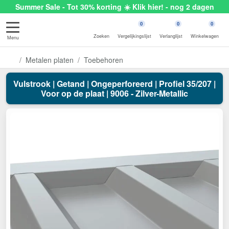
Summer Sale - Tot 30% korting ☀️ Klik hier! - nog 2 dagen
0
0
0
Zoeken
Vergelijkingslijst
Verlanglijst
Winkelwagen
Menu
Metalen platen
Toebehoren
Vulstrook | Getand | Ongeperforeerd | Profiel 35/207 |
Voor op de plaat | 9006 - Zilver-Metallic