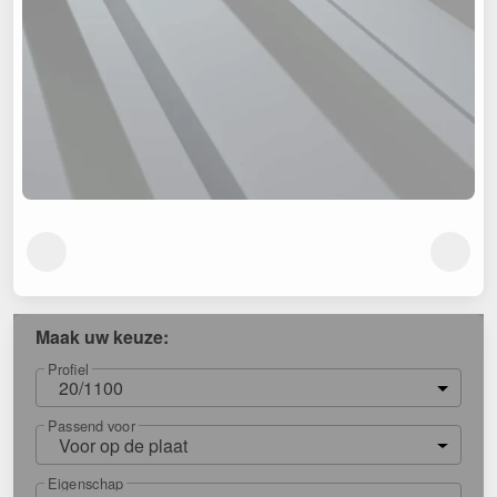
Maak uw keuze:
Profiel
20/1100
Passend voor
Voor op de plaat
Eigenschap