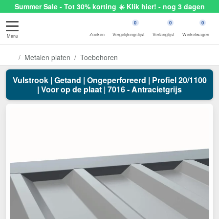
Summer Sale - Tot 30% korting ☀️ Klik hier! - nog 3 dagen
0
0
0
Zoeken
Vergelijkingslijst
Verlanglijst
Winkelwagen
Menu
Metalen platen
Toebehoren
Vulstrook | Getand | Ongeperforeerd | Profiel 20/1100
| Voor op de plaat | 7016 - Antracietgrijs