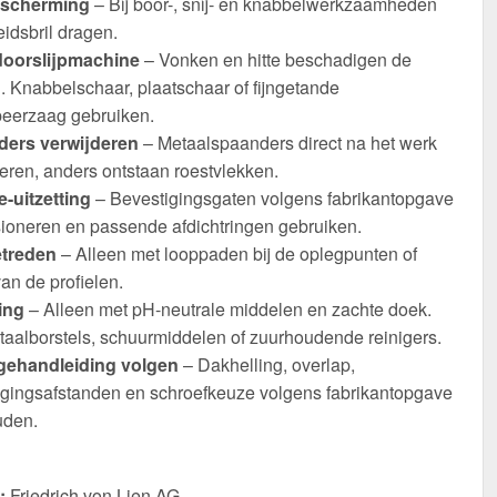
scherming
– Bij boor-, snij- en knabbelwerkzaamheden
eidsbril dragen.
oorslijpmachine
– Vonken en hitte beschadigen de
. Knabbelschaar, plaatschaar of fijngetande
eerzaag gebruiken.
ers verwijderen
– Metaalspaanders direct na het werk
eren, anders ontstaan roestvlekken.
-uitzetting
– Bevestigingsgaten volgens fabrikantopgave
ioneren en passende afdichtringen gebruiken.
etreden
– Alleen met looppaden bij de oplegpunten of
an de profielen.
ing
– Alleen met pH-neutrale middelen en zachte doek.
taalborstels, schuurmiddelen of zuurhoudende reinigers.
ehandleiding volgen
– Dakhelling, overlap,
igingsafstanden en schroefkeuze volgens fabrikantopgave
den.
:
Friedrich von Lien AG