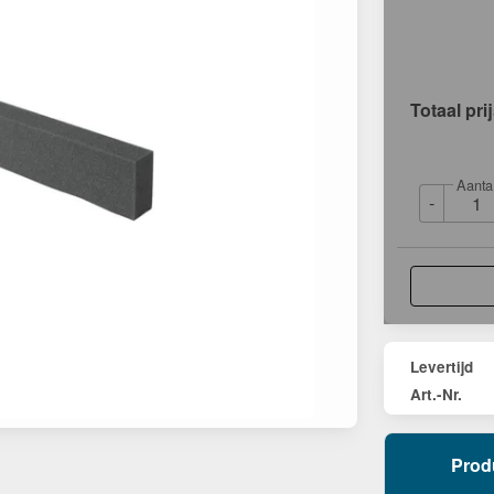
Totaal pri
Aanta
-
Levertijd
Art.-Nr.
Prod