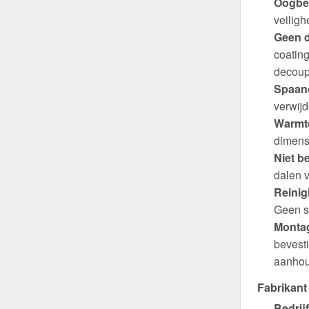
Oogbe
veiligh
Geen d
coating
decoup
Spaand
verwijd
Warmte
dimens
Niet b
dalen v
Reinig
Geen s
Montag
bevest
aanhou
Fabrikant
Bedrijf