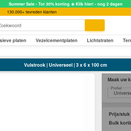
Summer Sale - Tot 30% korting ☀️ Klik hier! - nog 2 dagen
130.000+ tevreden klanten
Zoekwoord
sieve platen
Vezelcementplaten
Lichtstraten
Ter
Vulstrook | Universeel | 3 x 6 x 100 cm
Maak uw k
Profiel
Univers
Prijs/stuk
Bulk kort