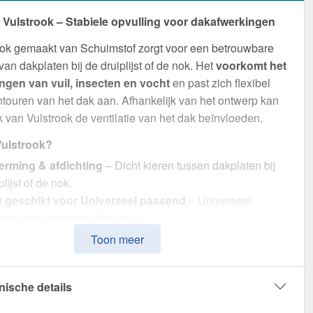
ulstrook – Stabiele opvulling voor dakafwerkingen
ook gemaakt van Schuimstof zorgt voor een betrouwbare
van dakplaten bij de druiplijst of de nok. Het
voorkomt het
ngen van vuil, insecten en vocht
en past zich flexibel
touren van het dak aan. Afhankelijk van het ontwerp kan
k van Vulstrook de ventilatie van het dak beïnvloeden.
ulstrook?
rming & afdichting
– Dicht kieren tussen dakplaten bij
plijst of de nok.
t geschikt voor Universeel passend
– Universeel,
eld voor optimale afdichting.
eerbaar
– Met openingen variant zorgt voor luchtcirculatie,
Toon meer
l de zonder openingen variant maximale bescherming biedt.
udige verwerking
– 1,00 m lengte voor snelle en veilige
nische details
e.
ur gecoördineerd
– In Zwart voor een harmonieuze