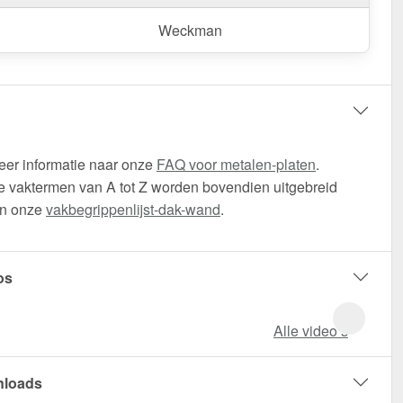
Weckman
eer informatie naar onze
FAQ voor metalen-platen
.
 vaktermen van A tot Z worden bovendien uitgebreid
in onze
vakbegrippenlijst-dak-wand
.
os
Alle video‘s
loads