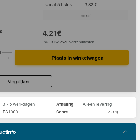
vanaf 51 stuk
3,82 €
meer
js
4,21
€
incl. BTW
, excl.
Verzendkosten
l
+
Plaats in winkelwagen
Vergelijken
3 - 5 werkdagen
Alleen levering
Afhaling
FS1000
Score
4
(14)
uctinfo