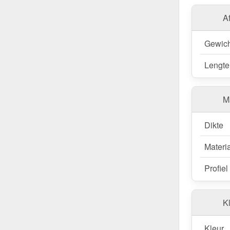
uitstra
A
Bestel nu
dakafwerk
Gewich
Lengte
M
Dikte
Materi
Profiel
Kl
Kleur