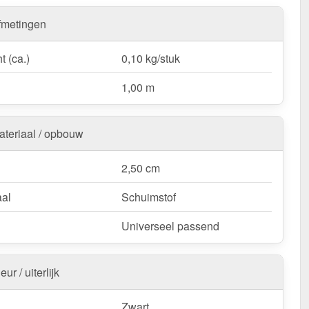
ling op het dak.
fmetingen
 Vulstrook – Voor een schone & beschermde
ing!
t (ca.)
0,10 kg/stuk
1,00 m
ateriaal / opbouw
2,50 cm
aal
Schuimstof
Universeel passend
eur / uiterlijk
Zwart