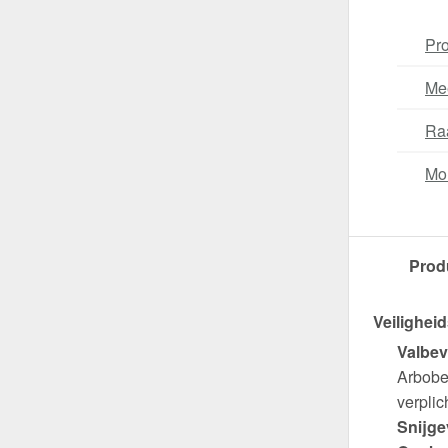
Pro
Me
Ra
Mo
Prod
Veiligheid
Valbev
Arbobes
verplich
Snijge