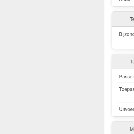
T
Bijzon
T
Passen
Toepas
Uitvoe
Me