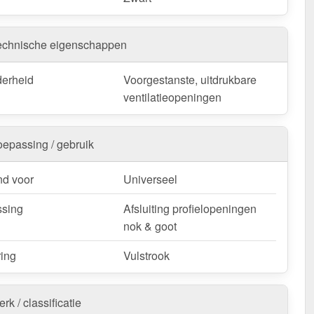
echnische eigenschappen
derheid
Voorgestanste, uitdrukbare
ventilatieopeningen
oepassing / gebruik
d voor
Universeel
sing
Afsluiting profielopeningen
nok & goot
ring
Vulstrook
rk / classificatie