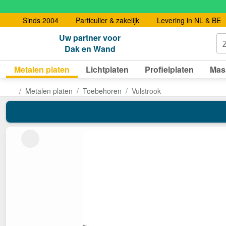
Sinds 2004
Particulier & zakelijk
Levering in NL & BE
Uw partner voor
Dak en Wand
Metalen platen
Lichtplaten
Profielplaten
Mas
Metalen platen
Toebehoren
Vulstrook