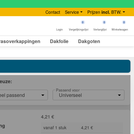
Contact
Service
Prijzen
incl.
BTW.
0
0
0
Login
Vergelijkingslijst
Verlanglijst
Winkelwagen
rasoverkappingen
Dakfolie
Dakgoten
euze:
Passend voor
eel passend
Universeel
4,21
€
ing
vanaf 1 stuk
4,21 €