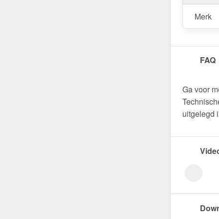
Merk
FAQ
Ga voor m
Technische
uitgelegd 
Vide
Down