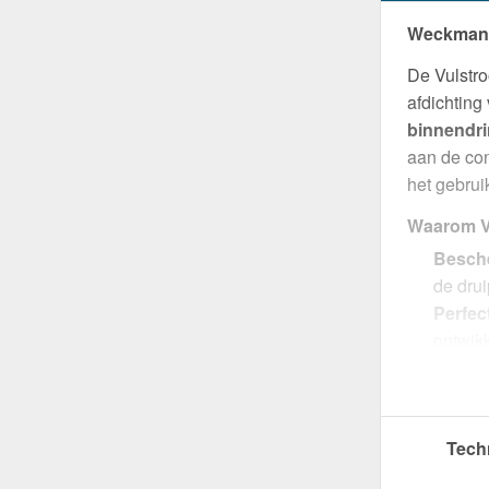
Weckman V
De Vulstr
afdichting 
binnendri
aan de con
het gebrui
Waarom V
Besche
de drui
Perfec
ontwikk
Select
terwij
Eenvo
Tech
montag
In kle