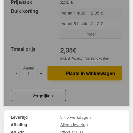
Prijs/stuk
2,35
€
Bulk korting
vanaf 1 stuk
2,35 €
vanaf 51 stuk
2,12 €
meer
Totaal prijs
2,35
€
incl. BTW
, excl.
Verzendkosten
Aantal
-
+
Plaats in winkelwagen
Vergelijken
3 - 5 werkdagen
Levertijd
Alleen levering
Afhaling
PW201100T
Art.-Nr.