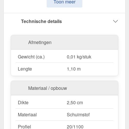
Toon meer
Perfect geschikt voor 20/1100
– Voor onder de
plaat, ontwikkeld voor optimale afdichting.
Selecteerbaar
– Met openingen variant zorgt
Technische details
voor luchtcirculatie, terwijl de zonder openingen
variant maximale bescherming biedt.
Eenvoudige verwerking
– 1,10 m lengte voor
Afmetingen
snelle en veilige montage.
In kleur gecoördineerd
– In Zwart voor een
Gewicht (ca.)
0,01 kg/stuk
harmonieuze uitstraling op het dak.
Lengte
1,10 m
Bestel nu Vulstrook – Voor een schone &
beschermde dakafwerking!
Materiaal / opbouw
Dikte
2,50 cm
Materiaal
Schuimstof
Profiel
20/1100