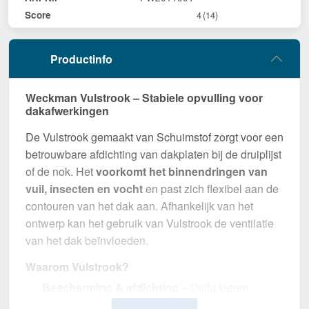
Score
4
(14)
Productinfo
Weckman Vulstrook – Stabiele opvulling voor
dakafwerkingen
De Vulstrook gemaakt van Schuimstof zorgt voor een
betrouwbare afdichting van dakplaten bij de druiplijst
of de nok. Het
voorkomt het binnendringen van
vuil, insecten en vocht
en past zich flexibel aan de
contouren van het dak aan. Afhankelijk van het
ontwerp kan het gebruik van Vulstrook de ventilatie
van het dak beïnvloeden.
Waarom Vulstrook?
Bescherming & afdichting
– Dicht kieren
tussen dakplaten bij de druiplijst of de nok.