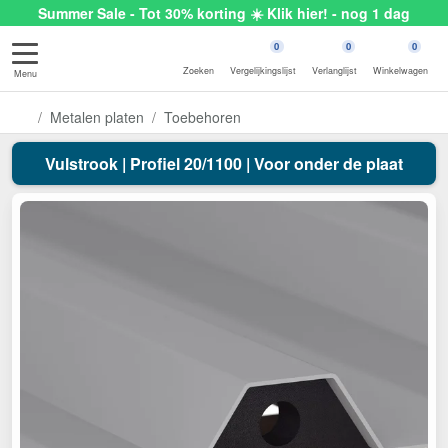
Summer Sale - Tot 30% korting ☀️ Klik hier! - nog 1 dag
0
0
0
Zoeken
Vergelijkingslijst
Verlanglijst
Winkelwagen
Menu
Metalen platen
Toebehoren
Vulstrook | Profiel 20/1100 | Voor onder de plaat