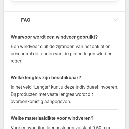
Op maat gemaakt voor uw project & snel
geleverd!
FAQ
Duurzaam, weerbestendig, op maat gemaakt - bestel
nu en profiteer van een snelle levering!
Waarvoor wordt een windveer gebruikt?
Wegens maatwerk / customisatie van herroepingsrecht uitgezonderd
Een windveer sluit de zijranden van het dak af en
beschermt de randen van de platen tegen wind en
regen.
Welke lengtes zijn beschikbaar?
In het veld “Lengte” kunt u deze individueel invoeren.
Bij producten met vaste lengtes wordt dit
overeenkomstig aangegeven.
Welke materiaaldikte voor windveren?
Voor eenvoudige toepassingen volstaat 0,50 mm;