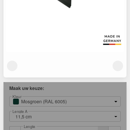
Maak uw keuze:
Kleur
Mosgroen (RAL 6005)
Lengte A
11,5 cm
Lengte