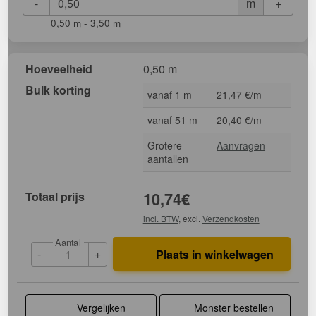
-
+
m
0,50 m - 3,50 m
Hoeveelheid
0,50 m
Bulk korting
vanaf 1 m
21,47 €/m
vanaf 51 m
20,40 €/m
Grotere
Aanvragen
aantallen
Totaal prijs
10,74
€
incl. BTW
, excl.
Verzendkosten
Aantal
-
+
Plaats in winkelwagen
Vergelijken
Monster bestellen