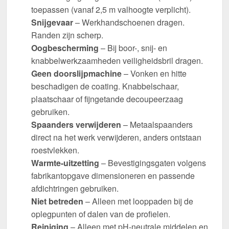
toepassen (vanaf 2,5 m valhoogte verplicht).
Snijgevaar
– Werkhandschoenen dragen.
Randen zijn scherp.
Oogbescherming
– Bij boor-, snij- en
knabbelwerkzaamheden veiligheidsbril dragen.
Geen doorslijpmachine
– Vonken en hitte
beschadigen de coating. Knabbelschaar,
plaatschaar of fijngetande decoupeerzaag
gebruiken.
Spaanders verwijderen
– Metaalspaanders
direct na het werk verwijderen, anders ontstaan
roestvlekken.
Warmte-uitzetting
– Bevestigingsgaten volgens
fabrikantopgave dimensioneren en passende
afdichtringen gebruiken.
Niet betreden
– Alleen met looppaden bij de
oplegpunten of dalen van de profielen.
Reiniging
– Alleen met pH-neutrale middelen en