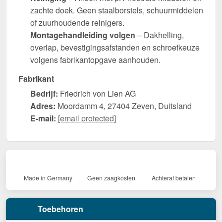
zachte doek. Geen staalborstels, schuurmiddelen
of zuurhoudende reinigers.
Montagehandleiding volgen
– Dakhelling,
overlap, bevestigingsafstanden en schroefkeuze
volgens fabrikantopgave aanhouden.
Fabrikant
Bedrijf:
Friedrich von Lien AG
Adres:
Moordamm 4, 27404 Zeven, Duitsland
E-mail:
[email protected]
Made in Germany
Geen zaagkosten
Achteraf betalen
Toebehoren