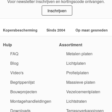
Voor newsletter inschrijven en kortingscode ontvangen.
Inschrijven
Kopersbescherming
Sinds 2004
Op maat gesneden
Hulp
Assortiment
FAQ
Metalen platen
Blog
Lichtplaten
Video's
Profielplaten
Begrippenlijst
Massieve platen
Bouwprojecten
Vezelcementplaten
Montagehandleidingen
Lichtstraten
Downloads
Terrasoverkappingen