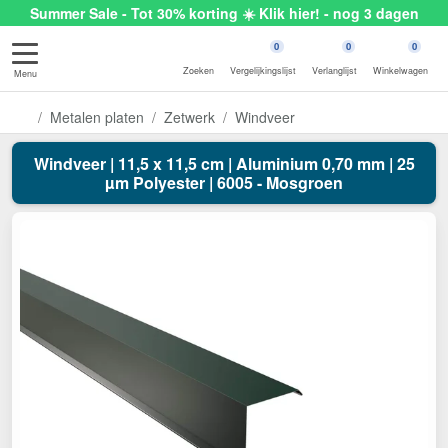
Summer Sale - Tot 30% korting ☀️ Klik hier! - nog 3 dagen
0
0
0
Zoeken
Vergelijkingslijst
Verlanglijst
Winkelwagen
Menu
Metalen platen
Zetwerk
Windveer
Windveer | 11,5 x 11,5 cm | Aluminium 0,70 mm | 25
µm Polyester | 6005 - Mosgroen