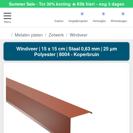
Summer Sale - Tot 30% korting ☀️ Klik hier! - nog 3 dagen
0
0
0
Zoeken
Vergelijkingslijst
Verlanglijst
Winkelwagen
Menu
Metalen platen
Zetwerk
Windveer
Windveer | 15 x 15 cm | Staal 0,63 mm | 25 µm
Polyester | 8004 - Koperbruin