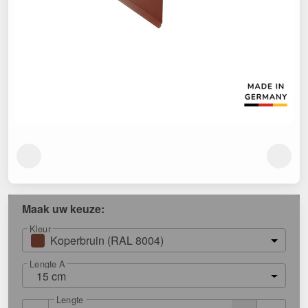
Maak uw keuze:
Kleur
Koperbruin (RAL 8004)
Lengte A
15 cm
Lengte