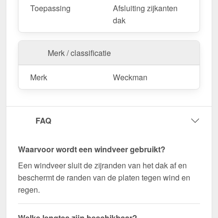
Toepassing
Afsluiting zijkanten
uw dakoppervlak.
dak
Als er ter plaatse aanpassingen nodig zijn, kan de
metalen plaat gemakkelijk worden ingekort door
deze te zagen.
Merk / classificatie
Bestel nu Windveer | 15 x 15 cm bestellen – Op
Merk
Weckman
maat gemaakt voor uw project & snel geleverd!
Duurzaam, weerbestendig, op maat gemaakt - bestel
nu en profiteer van een snelle levering!
FAQ
Wegens maatwerk / customisatie van herroepingsrecht uitgezonderd
Waarvoor wordt een windveer gebruikt?
Een windveer sluit de zijranden van het dak af en
beschermt de randen van de platen tegen wind en
regen.
Welke lengtes zijn beschikbaar?