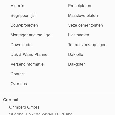
Video's
Profielplaten
Begrippenlijst
Massieve platen
Bouwprojecten
Vezelcementplaten
Montagehandleidingen
Lichtstraten
Downloads
Terrasoverkappingen
Dak & Wand Planner
Dakfolie
Verzendinformatie
Dakgoten
Contact
Over ons
Contact
Grimberg GmbH
Südring 3, 27404 Zeven, Duitsland