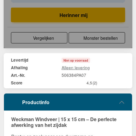
Herinner mij
Vergelijken
Monster bestellen
Levertijd
Niet op voorraad
Alleen levering
Afhaling
506384PA07
Art.-Nr.
Score
4,5
(2)
Productinfo
Weckman Windveer | 15 x 15 cm – De perfecte
afwerking van het zijdak