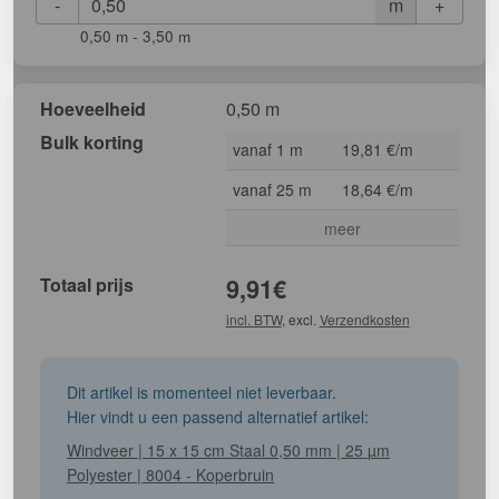
-
+
m
0,50 m - 3,50 m
Hoeveelheid
0,50 m
Bulk korting
vanaf 1 m
19,81 €/m
vanaf 25 m
18,64 €/m
meer
Totaal prijs
9,91
€
incl. BTW
, excl.
Verzendkosten
Dit artikel is momenteel niet leverbaar.
Hier vindt u een passend alternatief artikel:
Windveer | 15 x 15 cm Staal 0,50 mm | 25 µm
Polyester | 8004 - Koperbruin