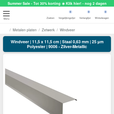
Summer Sale - Tot 30% korting ☀️ Klik hier! - nog 2 dagen
0
0
0
Zoeken
Vergelijkingslijst
Verlanglijst
Winkelwagen
Menu
Metalen platen
Zetwerk
Windveer
Windveer | 11,5 x 11,5 cm | Staal 0,63 mm | 25 µm
Polyester | 9006 - Zilver-Metallic