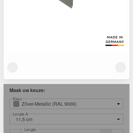
Maak uw keuze:
Kleur
Zilver-Metallic (RAL 9006)
Lengte A
11,5 cm
Lengte