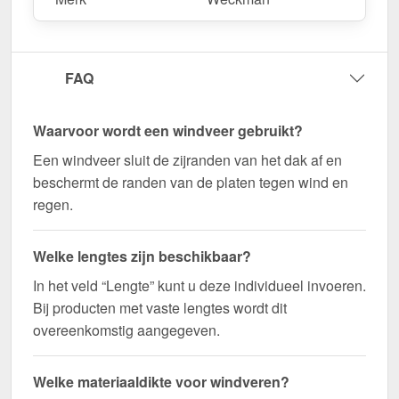
geleverd!
Duurzaam, weerbestendig, op maat gemaakt - bestel
nu en profiteer van een snelle levering!
FAQ
Wegens maatwerk / customisatie van herroepingsrecht uitgezonderd
Waarvoor wordt een windveer gebruikt?
Een windveer sluit de zijranden van het dak af en
beschermt de randen van de platen tegen wind en
regen.
Welke lengtes zijn beschikbaar?
In het veld “Lengte” kunt u deze individueel invoeren.
Bij producten met vaste lengtes wordt dit
overeenkomstig aangegeven.
Welke materiaaldikte voor windveren?