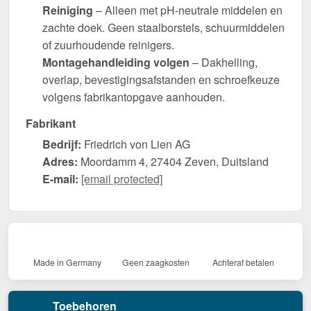
Reiniging
– Alleen met pH-neutrale middelen en
zachte doek. Geen staalborstels, schuurmiddelen
of zuurhoudende reinigers.
Montagehandleiding volgen
– Dakhelling,
overlap, bevestigingsafstanden en schroefkeuze
volgens fabrikantopgave aanhouden.
Fabrikant
Bedrijf:
Friedrich von Lien AG
Adres:
Moordamm 4, 27404 Zeven, Duitsland
E-mail:
[email protected]
Made in Germany
Geen zaagkosten
Achteraf betalen
Toebehoren