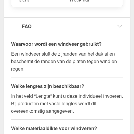
Duurzaam, weerbestendig, op maat gemaakt - bestel
nu en profiteer van een snelle levering!
FAQ
Wegens maatwerk / customisatie van herroepingsrecht uitgezonderd
Waarvoor wordt een windveer gebruikt?
Een windveer sluit de zijranden van het dak af en
beschermt de randen van de platen tegen wind en
regen.
Welke lengtes zijn beschikbaar?
In het veld “Lengte” kunt u deze individueel invoeren.
Bij producten met vaste lengtes wordt dit
overeenkomstig aangegeven.
Welke materiaaldikte voor windveren?