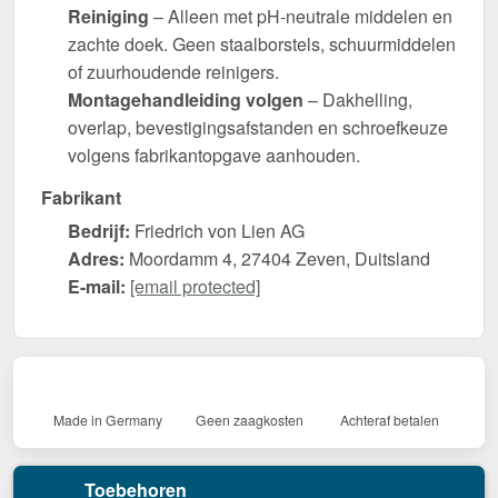
Reiniging
– Alleen met pH-neutrale middelen en
zachte doek. Geen staalborstels, schuurmiddelen
of zuurhoudende reinigers.
Montagehandleiding volgen
– Dakhelling,
overlap, bevestigingsafstanden en schroefkeuze
volgens fabrikantopgave aanhouden.
Fabrikant
Bedrijf:
Friedrich von Lien AG
Adres:
Moordamm 4, 27404 Zeven, Duitsland
E-mail:
[email protected]
Made in Germany
Geen zaagkosten
Achteraf betalen
Toebehoren