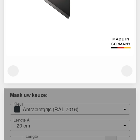
Maak uw keuze:
Kleur
Antracietgrijs (RAL 7016)
Lengte A
20 cm
Lengte