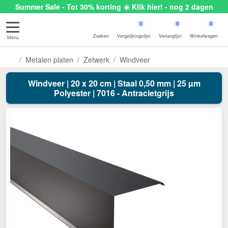
Summer Sale - Tot 30% korting ☀️ Klik hier! - nog 2 dagen
0
0
0
Zoeken
Vergelijkingslijst
Verlanglijst
Winkelwagen
Menu
Metalen platen
Zetwerk
Windveer
Windveer | 20 x 20 cm | Staal 0,50 mm | 25 µm
Polyester | 7016 - Antracietgrijs