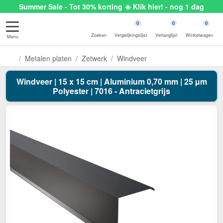
Summer Sale - Tot 30% korting ☀️ Klik hier! - nog 1 dag
0
0
0
Zoeken
Vergelijkingslijst
Verlanglijst
Winkelwagen
Menu
Metalen platen
Zetwerk
Windveer
Windveer | 15 x 15 cm | Aluminium 0,70 mm | 25 µm
Polyester | 7016 - Antracietgrijs