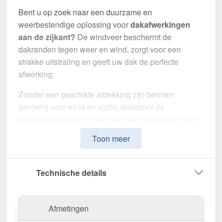
Bent u op zoek naar een duurzame en
weerbestendige oplossing voor
dakafwerkingen
aan de zijkant?
De windveer beschermt de
dakranden tegen weer en wind, zorgt voor een
strakke uitstraling en geeft uw dak de perfecte
afwerking.
Zonder een geschikte afdekking zijn bermen
gevoelig voor wind en vocht, waardoor de
onderconstructie van het dak beschadigd kan raken.
Deze windveer is speciaal ontwikkeld om de
Toon meer
zijafwerking optimaal af te dichten
en het uiterlijk
van het dak te verbeteren. Hij maakt indruk door zijn
eenvoudige montage, hoge weerstand en robuuste
Technische details
coating.
Gemaakt van
Aluminium
met een
materiaaldikte
Afmetingen
van 0,70 mm
, biedt dit zetwerk een hoge stabiliteit.