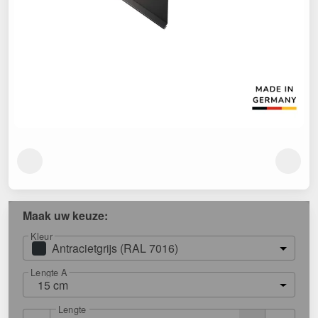
Maak uw keuze:
Kleur
Antracietgrijs (RAL 7016)
Lengte A
15 cm
Lengte