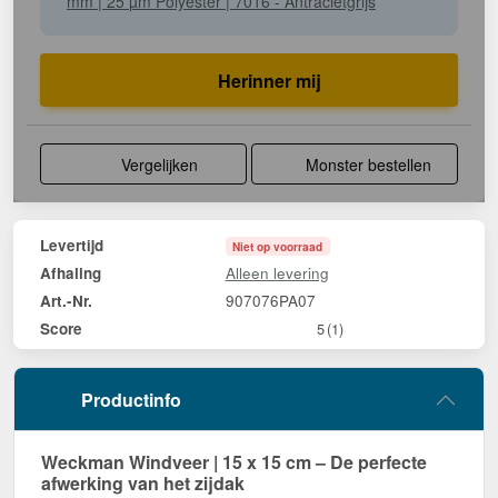
mm | 25 µm Polyester | 7016 - Antracietgrijs
Herinner mij
Vergelijken
Monster bestellen
Levertijd
Niet op voorraad
Alleen levering
Afhaling
907076PA07
Art.-Nr.
Score
5
(1)
Productinfo
Weckman Windveer | 15 x 15 cm – De perfecte
afwerking van het zijdak