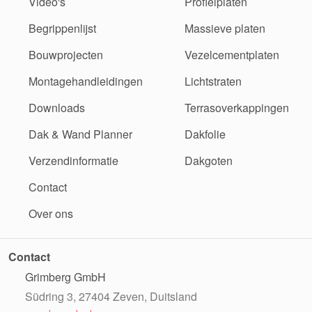
Video's
Profielplaten
Begrippenlijst
Massieve platen
Bouwprojecten
Vezelcementplaten
Montagehandleidingen
Lichtstraten
Downloads
Terrasoverkappingen
Dak & Wand Planner
Dakfolie
Verzendinformatie
Dakgoten
Contact
Over ons
Contact
Grimberg GmbH
Südring 3, 27404 Zeven, Duitsland