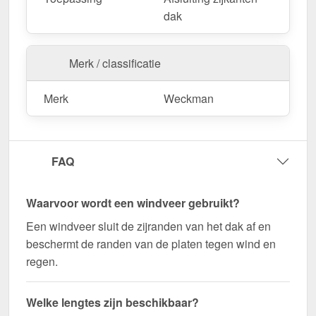
zodat u de afwerking optimaal kunt aanpassen aan
dak
uw dakoppervlak.
Als er ter plaatse aanpassingen nodig zijn, kan de
Merk / classificatie
metalen plaat gemakkelijk worden ingekort door
deze te zagen.
Merk
Weckman
Bestel nu Windveer | 15 x 15 cm bestellen – Op
maat gemaakt voor uw project & snel geleverd!
Duurzaam, weerbestendig, op maat gemaakt - bestel
FAQ
nu en profiteer van een snelle levering!
Wegens maatwerk / customisatie van herroepingsrecht uitgezonderd
Waarvoor wordt een windveer gebruikt?
Een windveer sluit de zijranden van het dak af en
beschermt de randen van de platen tegen wind en
regen.
Welke lengtes zijn beschikbaar?