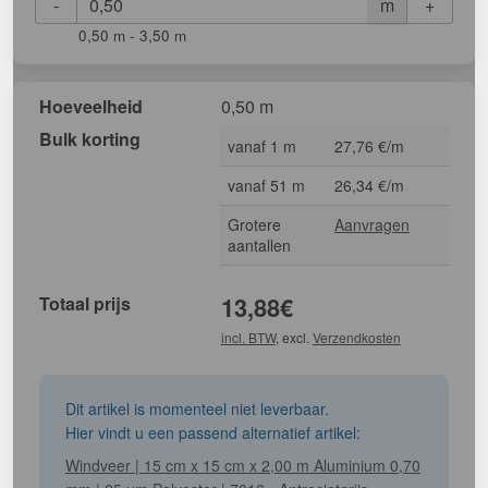
-
+
m
0,50 m - 3,50 m
Hoeveelheid
0,50 m
Bulk korting
vanaf 1 m
27,76 €/m
vanaf 51 m
26,34 €/m
Grotere
Aanvragen
aantallen
Totaal prijs
13,88
€
incl. BTW
, excl.
Verzendkosten
Dit artikel is momenteel niet leverbaar.
Hier vindt u een passend alternatief artikel:
Windveer | 15 cm x 15 cm x 2,00 m Aluminium 0,70