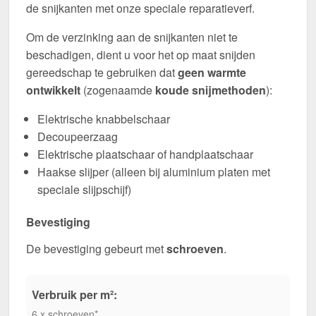
de snijkanten met onze speciale reparatieverf.
Om de verzinking aan de snijkanten niet te
beschadigen, dient u voor het op maat snijden
gereedschap te gebruiken dat
geen warmte
ontwikkelt
(zogenaamde
koude snijmethoden
):
Elektrische knabbelschaar
Decoupeerzaag
Elektrische plaatschaar of handplaatschaar
Haakse slijper (alleen bij aluminium platen met
speciale slijpschijf)
Bevestiging
De bevestiging gebeurt met
schroeven
.
Verbruik per m²:
6 x schroeven*