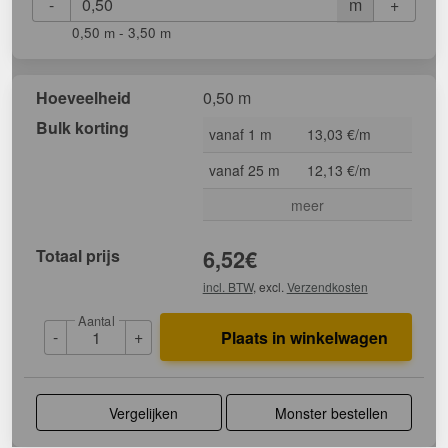
-
+
m
0,50 m - 3,50 m
Hoeveelheid
0,50 m
Bulk korting
vanaf 1 m
13,03 €/m
vanaf 25 m
12,13 €/m
meer
Totaal prijs
6,52
€
incl. BTW
, excl.
Verzendkosten
Aantal
-
+
Plaats in winkelwagen
Vergelijken
Monster bestellen