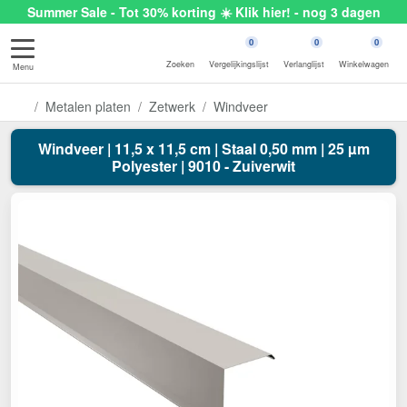
Summer Sale - Tot 30% korting ☀️ Klik hier! - nog 3 dagen
0
0
0
Zoeken
Vergelijkingslijst
Verlanglijst
Winkelwagen
Menu
Metalen platen
Zetwerk
Windveer
Windveer | 11,5 x 11,5 cm | Staal 0,50 mm | 25 µm
Polyester | 9010 - Zuiverwit