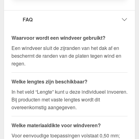
geleverd!
Duurzaam, weerbestendig, op maat gemaakt - bestel
FAQ
nu en profiteer van een snelle levering!
Waarvoor wordt een windveer gebruikt?
Wegens maatwerk / customisatie van herroepingsrecht uitgezonderd
Een windveer sluit de zijranden van het dak af en
beschermt de randen van de platen tegen wind en
regen.
Welke lengtes zijn beschikbaar?
In het veld “Lengte” kunt u deze individueel invoeren.
Bij producten met vaste lengtes wordt dit
overeenkomstig aangegeven.
Welke materiaaldikte voor windveren?
Voor eenvoudige toepassingen volstaat 0,50 mm;