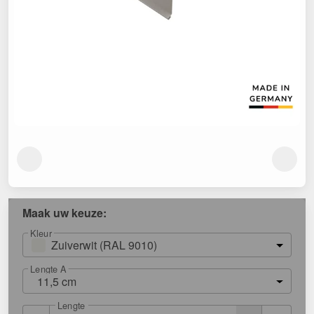
Maak uw keuze:
Kleur
Zuiverwit (RAL 9010)
Lengte A
11,5 cm
Lengte