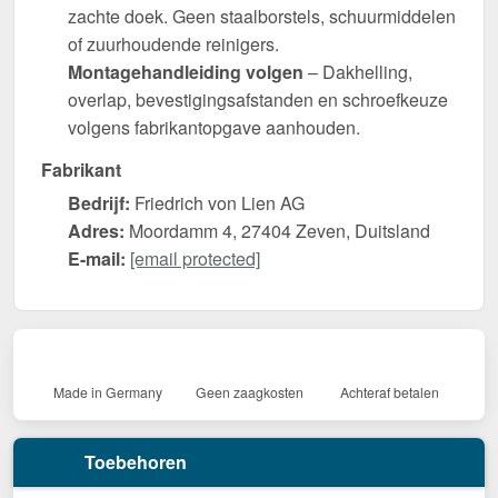
zachte doek. Geen staalborstels, schuurmiddelen
of zuurhoudende reinigers.
Montagehandleiding volgen
– Dakhelling,
overlap, bevestigingsafstanden en schroefkeuze
volgens fabrikantopgave aanhouden.
Fabrikant
Bedrijf:
Friedrich von Lien AG
Adres:
Moordamm 4, 27404 Zeven, Duitsland
E-mail:
[email protected]
Made in Germany
Geen zaagkosten
Achteraf betalen
Toebehoren