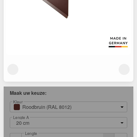
Maak uw keuze:
Kleur
Roodbruin (RAL 8012)
Lengte A
20 cm
Lengte