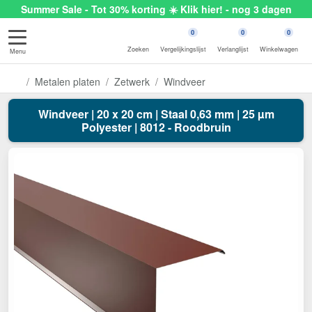
Summer Sale - Tot 30% korting ☀️ Klik hier! - nog 3 dagen
0
0
0
Zoeken
Vergelijkingslijst
Verlanglijst
Winkelwagen
Menu
Metalen platen
Zetwerk
Windveer
Windveer | 20 x 20 cm | Staal 0,63 mm | 25 µm
Polyester | 8012 - Roodbruin