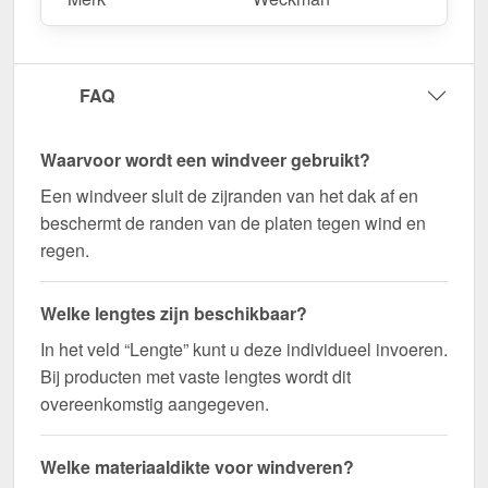
Duurzaam, weerbestendig, op maat gemaakt - bestel
nu en profiteer van een snelle levering!
FAQ
Wegens maatwerk / customisatie van herroepingsrecht uitgezonderd
Waarvoor wordt een windveer gebruikt?
Een windveer sluit de zijranden van het dak af en
beschermt de randen van de platen tegen wind en
regen.
Welke lengtes zijn beschikbaar?
In het veld “Lengte” kunt u deze individueel invoeren.
Bij producten met vaste lengtes wordt dit
overeenkomstig aangegeven.
Welke materiaaldikte voor windveren?