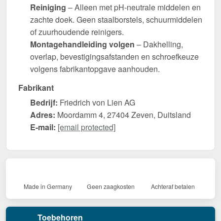
Reiniging
– Alleen met pH-neutrale middelen en
zachte doek. Geen staalborstels, schuurmiddelen
of zuurhoudende reinigers.
Montagehandleiding volgen
– Dakhelling,
overlap, bevestigingsafstanden en schroefkeuze
volgens fabrikantopgave aanhouden.
Fabrikant
Bedrijf:
Friedrich von Lien AG
Adres:
Moordamm 4, 27404 Zeven, Duitsland
E-mail:
[email protected]
Made in Germany
Geen zaagkosten
Achteraf betalen
Toebehoren