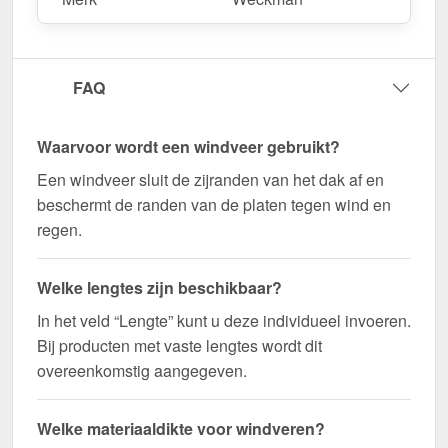
Duurzaam, weerbestendig, op maat gemaakt - bestel
nu en profiteer van een snelle levering!
FAQ
Wegens maatwerk / customisatie van herroepingsrecht uitgezonderd
Waarvoor wordt een windveer gebruikt?
Een windveer sluit de zijranden van het dak af en
beschermt de randen van de platen tegen wind en
regen.
Welke lengtes zijn beschikbaar?
In het veld “Lengte” kunt u deze individueel invoeren.
Bij producten met vaste lengtes wordt dit
overeenkomstig aangegeven.
Welke materiaaldikte voor windveren?