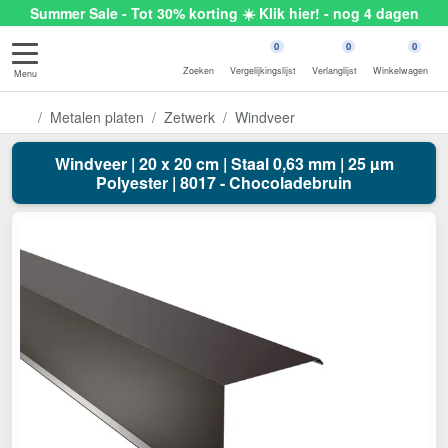
Summer Sale - Tot 30% korting ☀️ Klik hier! - nog 4 dagen
0
0
0
Zoeken
Vergelijkingslijst
Verlanglijst
Winkelwagen
Menu
Metalen platen
Zetwerk
Windveer
Windveer | 20 x 20 cm | Staal 0,63 mm | 25 µm
Polyester | 8017 - Chocoladebruin