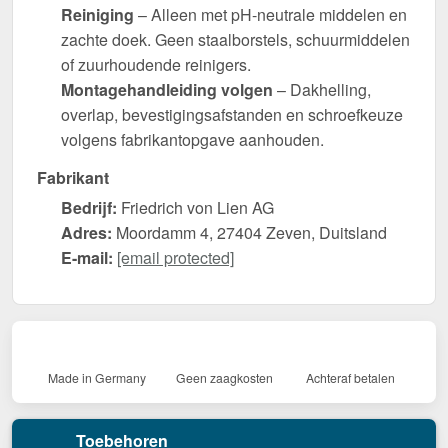
Reiniging
– Alleen met pH-neutrale middelen en
zachte doek. Geen staalborstels, schuurmiddelen
of zuurhoudende reinigers.
Montagehandleiding volgen
– Dakhelling,
overlap, bevestigingsafstanden en schroefkeuze
volgens fabrikantopgave aanhouden.
Fabrikant
Bedrijf:
Friedrich von Lien AG
Adres:
Moordamm 4, 27404 Zeven, Duitsland
E-mail:
[email protected]
Made in Germany
Geen zaagkosten
Achteraf betalen
Toebehoren