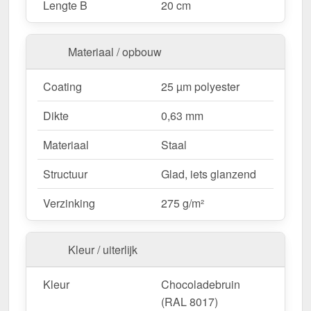
Lengte B
20 cm
kernsterkte.
Optimale bescherming
– Beveiligt de zijkanten
van het dak tegen weer en wind.
Materiaal / opbouw
Robuuste coating
– 25 µm polyester voor
langdurige bescherming.
Meer info
Coating
25 µm polyester
Eenvoudige montage
– Snel te installeren
Dikte
0,63 mm
dankzij directe schroefverbinding.
Lengtes op maat
– max. 3,50 m, bespaart tijd en
Materiaal
Staal
vermindert afval.
Structuur
Glad, iets glanzend
Ideaal voor de volgende toepassingen:
Verzinking
275 g/m²
Daken met trapezium- of golfplaten
–
Geschikte zijafwerking voor alle metalen daken.
Kleur / uiterlijk
Carports & terrasoverkappingen
–
Bescherming en visuele verbetering van de
Kleur
Chocoladebruin
dakrand.
(RAL 8017)
Tuinhuisjes & schuurtjes
– Perfecte