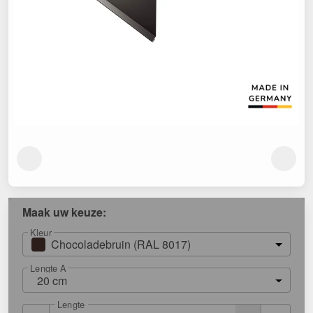
Maak uw keuze:
Kleur
Chocoladebruin (RAL 8017)
Lengte A
20 cm
Lengte