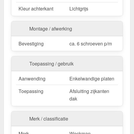
bescherming voor kleinere bouwprojecten.
Kleur achterkant
Lichtgrijs
Commerciële & industriële hallen
– Resistente
dakranden voor grote dakoppervlakken.
Agrarische gebouwen
– Schutz gegen Wind,
Montage / afwerking
Regen & äußere Einflüsse.
Bevestiging
ca. 6 schroeven p/m
Op maat gemaakt & efficiënte montage
Uw windveren worden
gratis op de door u
Toepassing / gebruik
gewenste lengte gezaagd
– voor een snelle en
nauwkeurige montage. De
lengte is max. 3,50 m
,
Aanwending
Enkelwandige platen
zodat u de afwerking optimaal kunt aanpassen aan
Toepassing
Afsluiting zijkanten
uw dakoppervlak.
dak
Als er ter plaatse aanpassingen nodig zijn, kan de
metalen plaat gemakkelijk worden ingekort door
deze te zagen.
Merk / classificatie
Bestel nu Windveer | 20 x 20 cm bestellen – Op
Merk
Weckman
maat gemaakt voor uw project & snel geleverd!