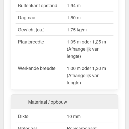
Lichtdoorlatend
– Ca. 57 % natuurlijk licht.
Buitenkant opstand
1,94 m
UV-bestendig & weerproof
– Bestand tegen
Dagmaat
1,80 m
zon, regen & hagel.
Montageklaar geleverd
– Inclusief bevestiging &
Gewicht (ca.)
1,75 kg/m
eenvoudig te plaatsen.
Variabele plaatbreedte
– 1,05 m oder 1,25 m
Plaatbreedte
1,05 m oder 1,25 m
(Afhangelijk van lengte).
(Afhangelijk van
Garantie
– 10 jaar op materiaalkwaliteit voor
lengte)
betrouwbaarheid.
Werkende breedte
1,00 m oder 1,20 m
(Afhangelijk van
Ideal für folgende Anwendungen:
lengte)
Hallen & loodsenhallen
– Lichtstraat voor
industriële toepassingen.
Materiaal / opbouw
Droogloop & deurluifels
– Natuurlijk licht &
bescherming.
Dikte
10 mm
Carports & bootoverkappingen
– Robuust &
weersbestendig.
Materiaal
Polycarbonaat