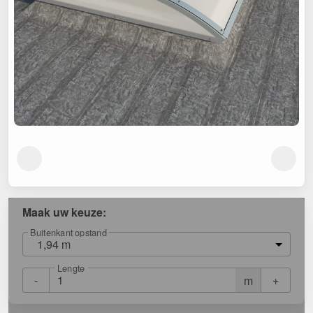
Maak uw keuze:
Buitenkant opstand
1,94 m
Lengte
-
+
m