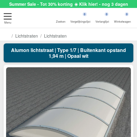
Summer Sale - Tot 30% korting ☀️ Klik hier! - nog 3 dagen
0
0
0
Zoeken
Vergelijkingslijst
Verlanglijst
Winkelwagen
Menu
Lichtstraten
Lichtstraten
Alumon lichtstraat | Type 1/7 | Buitenkant opstand
1,94 m | Opaal wit