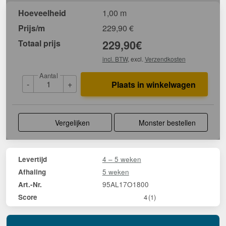
Hoeveelheid
1,00 m
Prijs/m
229,90
€
Totaal prijs
229,90
€
incl. BTW
, excl.
Verzendkosten
Aantal
-
+
Plaats in winkelwagen
Vergelijken
Monster bestellen
4 – 5 weken
Levertijd
5 weken
Afhaling
95AL17O1800
Art.-Nr.
Score
4
(1)