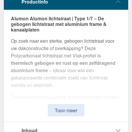
Productinfo
Alumon Alumon lichtstraat | Type 1/7 – De
gebogen lichtstraat met aluminium frame &
kanaalplaten
Op zoek naar een sterke, gebogen lichtstraat voor
uw dakconstructie of overkapping? Deze
Polycarbonaat lichtstraat met Vlak-profiel is
thermisch gebogen en rust op een zelfdragend
aluminium frame
– ideaal voor wie een
gebalanceerde combinatie zoekt van lichtinval,
isolatie en stabiliteit.
Zonder een hoogwaardige lichtstraat blijven ruimtes
donker en gevoelig voor vochtproblemen. Dit
Toon meer
systeem is speciaal ontwikkeld om
natuurlijk licht,
thermische isolatie en weerbestendigheid te
combineren
in één montageklare oplossing –
Inhoud