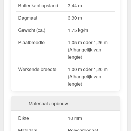
Lichtdoorlatend
– Ca. 57 % natuurlijk licht.
Buitenkant opstand
3,44 m
UV-bestendig & weerproof
– Bestand tegen
Dagmaat
3,30 m
zon, regen & hagel.
Montageklaar geleverd
– Inclusief bevestiging &
Gewicht (ca.)
1,75 kg/m
eenvoudig te plaatsen.
Variabele plaatbreedte
– 1,05 m oder 1,25 m
Plaatbreedte
1,05 m oder 1,25 m
(Afhangelijk van lengte).
(Afhangelijk van
Garantie
– 10 jaar op materiaalkwaliteit voor
lengte)
betrouwbaarheid.
Werkende breedte
1,00 m oder 1,20 m
(Afhangelijk van
Ideal für folgende Anwendungen:
lengte)
Hallen & loodsenhallen
– Lichtstraat voor
industriële toepassingen.
Materiaal / opbouw
Droogloop & deurluifels
– Natuurlijk licht &
bescherming.
Dikte
10 mm
Carports & bootoverkappingen
– Robuust &
weersbestendig.
Materiaal
Polycarbonaat