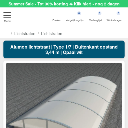
Summer Sale - Tot 30% korting ☀️ Klik hier! - nog 2 dagen
0
0
0
Zoeken
Vergelijkingslijst
Verlanglijst
Winkelwagen
Menu
Lichtstraten
Lichtstraten
Alumon lichtstraat | Type 1/7 | Buitenkant opstand
3,44 m | Opaal wit