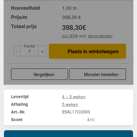
Hoeveelheid
1,00 m
Prijs/m
398,30
€
Totaal prijs
398,30
€
incl. BTW
, excl.
Verzendkosten
Aantal
-
+
Plaats in winkelwagen
Vergelijken
Monster bestellen
4 – 5 weken
Levertijd
5 weken
Afhaling
95AL17O3300
Art.-Nr.
Score
4
(1)