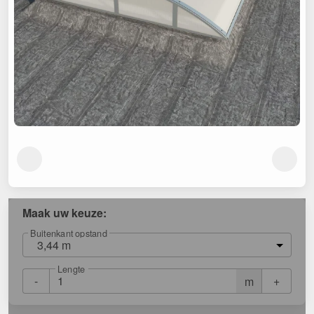
Maak uw keuze:
Buitenkant opstand
3,44 m
Lengte
-
+
m