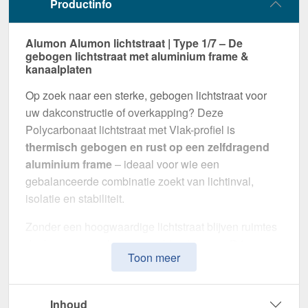
Productinfo
Alumon Alumon lichtstraat | Type 1/7 – De
gebogen lichtstraat met aluminium frame &
kanaalplaten
Op zoek naar een sterke, gebogen lichtstraat voor
uw dakconstructie of overkapping? Deze
Polycarbonaat lichtstraat met Vlak-profiel is
thermisch gebogen en rust op een zelfdragend
aluminium frame
– ideaal voor wie een
gebalanceerde combinatie zoekt van lichtinval,
isolatie en stabiliteit.
Zonder een hoogwaardige lichtstraat blijven ruimtes
donker en gevoelig voor vochtproblemen. Dit
Toon meer
systeem is speciaal ontwikkeld om
natuurlijk licht,
thermische isolatie en weerbestendigheid te
combineren
in één montageklare oplossing –
Inhoud