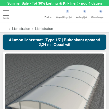
Summer Sale - Tot 30% korting ☀️ Klik hier! - nog 4 dagen
0
0
0
Zoeken
Vergelijkingslijst
Verlanglijst
Winkelwagen
Menu
Lichtstraten
Lichtstraten
Alumon lichtstraat | Type 1/7 | Buitenkant opstand
2,24 m | Opaal wit