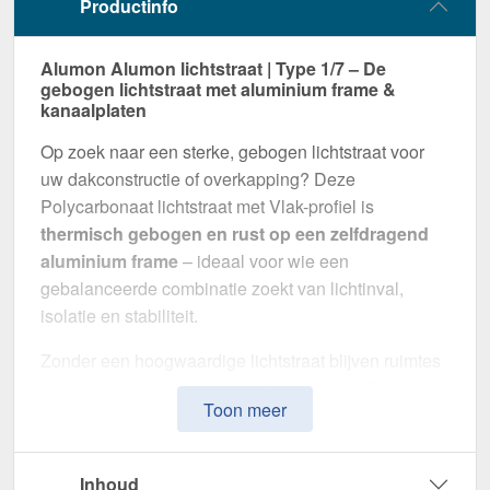
Productinfo
Alumon Alumon lichtstraat | Type 1/7 – De
gebogen lichtstraat met aluminium frame &
kanaalplaten
Op zoek naar een sterke, gebogen lichtstraat voor
uw dakconstructie of overkapping? Deze
Polycarbonaat lichtstraat met Vlak-profiel is
thermisch gebogen en rust op een zelfdragend
aluminium frame
– ideaal voor wie een
gebalanceerde combinatie zoekt van lichtinval,
isolatie en stabiliteit.
Zonder een hoogwaardige lichtstraat blijven ruimtes
donker en gevoelig voor vochtproblemen. Dit
Toon meer
systeem is speciaal ontwikkeld om
natuurlijk licht,
thermische isolatie en weerbestendigheid te
combineren
in één montageklare oplossing –
Inhoud