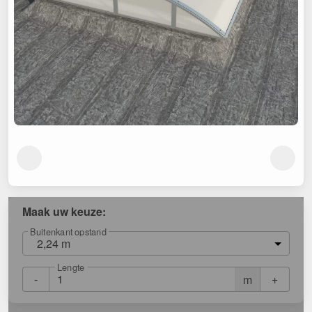
Maak uw keuze:
Buitenkant opstand
2,24 m
Lengte
-
+
m