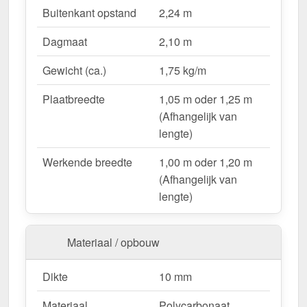
Lichtdoorlatend
– Ca. 57 % natuurlijk licht.
Buitenkant opstand
2,24 m
UV-bestendig & weerproof
– Bestand tegen
Dagmaat
2,10 m
zon, regen & hagel.
Montageklaar geleverd
– Inclusief bevestiging &
Gewicht (ca.)
1,75 kg/m
eenvoudig te plaatsen.
Variabele plaatbreedte
– 1,05 m oder 1,25 m
Plaatbreedte
1,05 m oder 1,25 m
(Afhangelijk van lengte).
(Afhangelijk van
Garantie
– 10 jaar op materiaalkwaliteit voor
lengte)
betrouwbaarheid.
Werkende breedte
1,00 m oder 1,20 m
(Afhangelijk van
Ideal für folgende Anwendungen:
lengte)
Hallen & loodsenhallen
– Lichtstraat voor
industriële toepassingen.
Materiaal / opbouw
Droogloop & deurluifels
– Natuurlijk licht &
bescherming.
Dikte
10 mm
Carports & bootoverkappingen
– Robuust &
weersbestendig.
Materiaal
Polycarbonaat