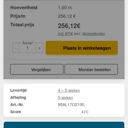
Hoeveelheid
1,00 m
Prijs/m
256,12
€
Totaal prijs
256,12
€
incl. BTW
, excl.
Verzendkosten
Aantal
-
+
Plaats in winkelwagen
Vergelijken
Monster bestellen
4 – 5 weken
Levertijd
5 weken
Afhaling
95AL17O2100
Art.-Nr.
Score
4
(1)