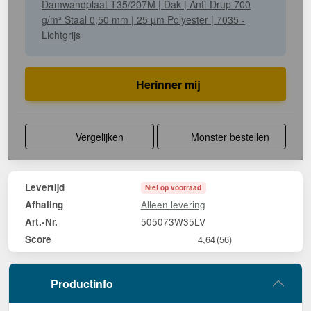
Damwandplaat T35/207M | Dak | Anti-Drup 700
g/m² Staal 0,50 mm | 25 µm Polyester | 7035 -
Lichtgrijs
Herinner mij
Vergelijken
Monster bestellen
Levertijd
Niet op voorraad
Alleen levering
Afhaling
505073W35LV
Art.-Nr.
Score
4,64
(56)
Productinfo