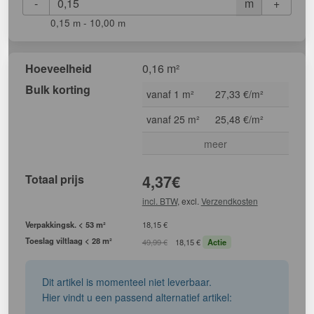
-
+
m
0,15 m - 10,00 m
Hoeveelheid
0,16 m²
Bulk korting
vanaf 1 m²
27,33 €/m²
vanaf 25 m²
25,48 €/m²
meer
Totaal prijs
4,37
€
incl. BTW
, excl.
Verzendkosten
Verpakkingsk. < 53 m²
18,15 €
Toeslag viltlaag < 28 m²
49,99 €
18,15 €
Actie
Dit artikel is momenteel niet leverbaar.
Hier vindt u een passend alternatief artikel: