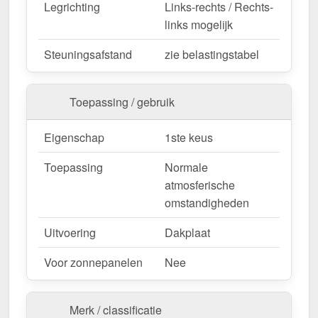
Als er ter plaatse aanpassingen nodig zijn, kan de
Legrichting
Links-rechts / Rechts-
metalen plaat gemakkelijk worden ingekort door
links mogelijk
deze te zagen.
Steuningsafstand
zie belastingstabel
Bestel nu Damwandplaat 35/207 | Dak | Anti-Drup
1000 g/m² – Snelle levering & met 10 jaar
Toepassing / gebruik
garantie!
Duurzaam, weerbestendig, op maat gemaakt - bestel
Eigenschap
1ste keus
nu en profiteer van een snelle levering!
Toepassing
Normale
Wegens maatwerk / customisatie van herroepingsrecht uitgezonderd
atmosferische
omstandigheden
Uitvoering
Dakplaat
Voor zonnepanelen
Nee
Merk / classificatie