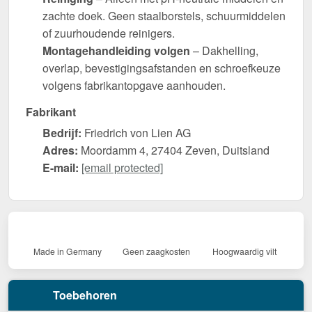
zachte doek. Geen staalborstels, schuurmiddelen
of zuurhoudende reinigers.
Montagehandleiding volgen
– Dakhelling,
overlap, bevestigingsafstanden en schroefkeuze
volgens fabrikantopgave aanhouden.
Fabrikant
Bedrijf:
Friedrich von Lien AG
Adres:
Moordamm 4, 27404 Zeven, Duitsland
E-mail:
[email protected]
Made in Germany
Geen zaagkosten
Hoogwaardig vilt
Toebehoren