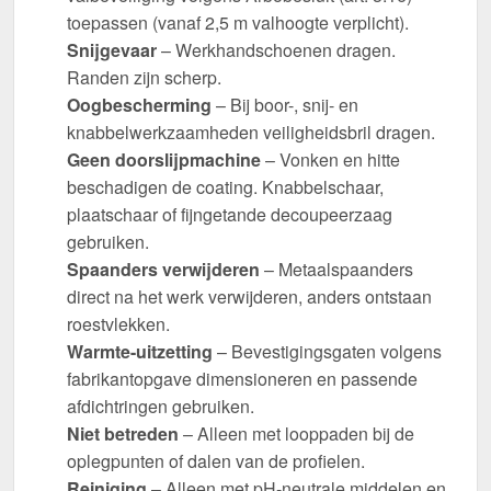
toepassen (vanaf 2,5 m valhoogte verplicht).
Snijgevaar
– Werkhandschoenen dragen.
Randen zijn scherp.
Oogbescherming
– Bij boor-, snij- en
knabbelwerkzaamheden veiligheidsbril dragen.
Geen doorslijpmachine
– Vonken en hitte
beschadigen de coating. Knabbelschaar,
plaatschaar of fijngetande decoupeerzaag
gebruiken.
Spaanders verwijderen
– Metaalspaanders
direct na het werk verwijderen, anders ontstaan
roestvlekken.
Warmte-uitzetting
– Bevestigingsgaten volgens
fabrikantopgave dimensioneren en passende
afdichtringen gebruiken.
Niet betreden
– Alleen met looppaden bij de
oplegpunten of dalen van de profielen.
Reiniging
– Alleen met pH-neutrale middelen en