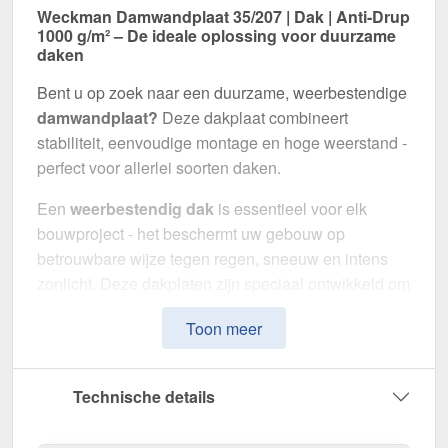
Weckman Damwandplaat 35/207 | Dak | Anti-Drup
1000 g/m² – De ideale oplossing voor duurzame
daken
Bent u op zoek naar een duurzame, weerbestendige
damwandplaat?
Deze dakplaat combineert
stabiliteit, eenvoudige montage en hoge weerstand -
perfect voor allerlei soorten daken.
Een
weerbestendig dak
is essentieel voor elk
bouwproject - het beschermt uw gebouw op
betrouwbare wijze tegen regen, sneeuw en intens
zonlicht. Deze dakplaten zijn speciaal ontwikkeld om
een
robuuste en duurzame dakoplossing
te
Toon meer
bieden. Het maakt indruk met eenvoudige montage,
hoge duurzaamheid en een bestendige coating.
Technische details
Gemaakt van
Staal
met een
materiaaldikte van 0,50
mm
, biedt het een robuuste dakoplossing. De