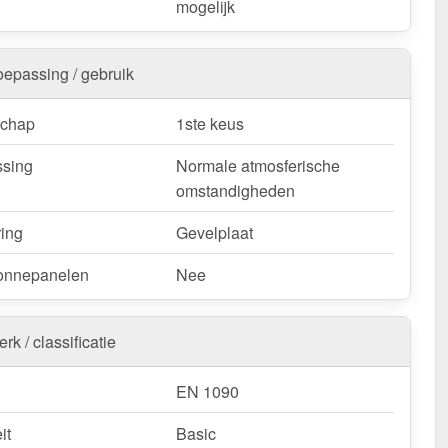
mogelijk
oepassing / gebruik
schap
1ste keus
sing
Normale atmosferische
omstandigheden
ring
Gevelplaat
onnepanelen
Nee
rk / classificatie
EN 1090
it
Basic