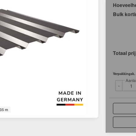
Hoeveelh
Bulk kort
Totaal pri
Verpakkingsk.
Aanta
-
035 m