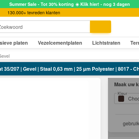
Summer Sale - Tot 30% korting ☀️ Klik hier! - nog 3 dagen
130.000+ tevreden klanten
Zoekwoord
sieve platen
Vezelcementplaten
Lichtstraten
Ter
Gevel
35/207 | Gevel | Staal 0,63 mm | 25 µm Polyester | 8017 - 
Maak uw k
Kleur
Choc
gebrui