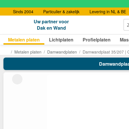
Sinds 2004
Particulier & zakelijk
Levering in NL & BE
Uw partner voor
Dak en Wand
Metalen platen
Lichtplaten
Profielplaten
Mas
Metalen platen
Damwandplaten
Damwandplaat 35/207 | 
Damwandplaat 