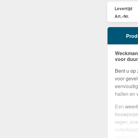
Levertijd
Art.-Nr.
Prod
Weckman D
voor duu
Bent u op
voor gevel
eenvoudige
hallen en 
Een
weer
bouwproje
regen, sne
ontwikkel
bieden. H