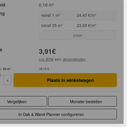
eid
0,16 m²
ing
vanaf 1 m²
24,45 €/m²
vanaf 25 m²
23,28 €/m²
meer
js
3,91
€
incl. BTW
, excl.
Verzendkosten
 < 53 m²
18,15 €
l
+
Plaats in winkelwagen
Vergelijken
Monster bestellen
In Dak & Wand Planner configureren