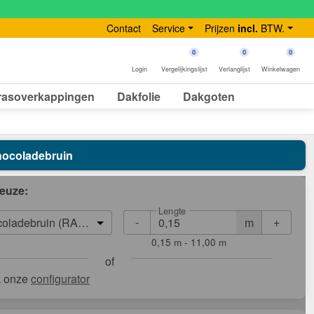
Contact
Service
Prijzen
incl.
BTW.
0
0
0
Login
Vergelijkingslijst
Verlanglijst
Winkelwagen
rasoverkappingen
Dakfolie
Dakgoten
Chocoladebruin
euze:
Lengte
-
+
m
oladebruin (RAL 8017)
0,15 m - 11,00 m
of
k onze
configurator