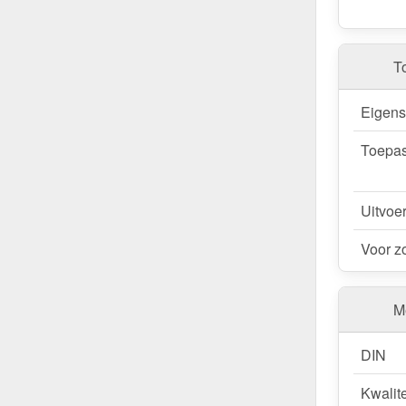
T
Eigen
Toepas
Uitvoe
Voor z
Me
DIN
Kwalite