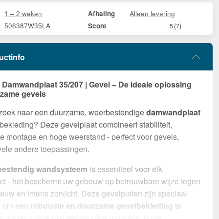
1 – 2 weken
Alleen levering
Afhaling
506387W35LA
Score
5
(7)
uctinfo
amwandplaat 35/207 | Gevel – De ideale oplossing
rzame gevels
 zoek naar een duurzame, weerbestendige
damwandplaat
bekleding? Deze gevelplaat combineert stabiliteit,
 montage en hoge weerstand - perfect voor gevels,
vele andere toepassingen.
bestendig wandsysteem
is essentieel voor elk
ct - het beschermt uw gebouw op betrouwbare wijze tegen
euw en intens zonlicht. Deze gevelplaten zijn speciaal
d om een
robuuste en duurzame gevelbekleding
te
et maakt indruk met eenvoudige montage, hoge