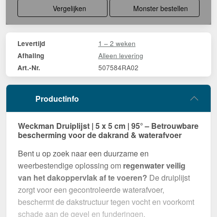
Vergelijken
Monster bestellen
1 – 2 weken
Levertijd
Alleen levering
Afhaling
507584RA02
Art.-Nr.
Productinfo
Weckman Druiplijst | 5 x 5 cm | 95° – Betrouwbare
bescherming voor de dakrand & waterafvoer
Bent u op zoek naar een duurzame en
weerbestendige oplossing om
regenwater veilig
van het dakoppervlak af te voeren?
De druiplijst
zorgt voor een gecontroleerde waterafvoer,
beschermt de dakstructuur tegen vocht en voorkomt
schade aan de gevel en funderingen.