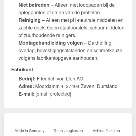
Niet betreden
– Alleen met looppaden bij de
oplegpunten of dalen van de profielen.
Reiniging
– Alleen met pH-neutrale middelen en
zachte doek. Geen staalborstels, schuurmiddelen
of zuurhoudende reinigers.
Montagehandleiding volgen
– Dakhelling,
overlap, bevestigingsafstanden en schroefkeuze
volgens fabrikantopgave aanhouden.
Fabrikant
Bedrijf:
Friedrich von Lien AG
Adres:
Moordamm 4, 27404 Zeven, Duitsland
E-mail:
[email protected]
Made in Germany
Geen zaagkosten
Achteraf betalen