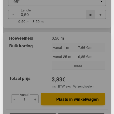
95°
Lengte
-
+
m
0,50 m - 3,50 m
Hoeveelheid
0,50 m
Bulk korting
vanaf 1 m
7,66 €/m
vanaf 25 m
6,85 €/m
meer
Totaal prijs
3,83
€
incl. BTW
, excl.
Verzendkosten
Aantal
-
+
Plaats in winkelwagen