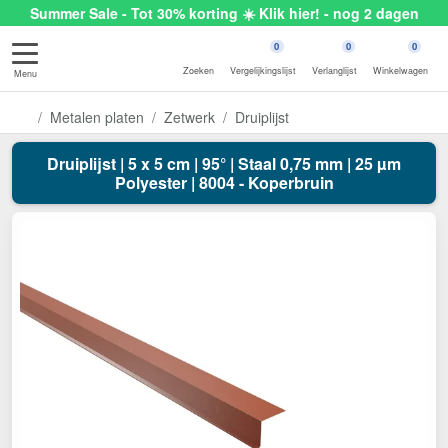
Summer Sale - Tot 30% korting ☀️ Klik hier! - nog 2 dagen
0
0
0
Zoeken
Vergelijkingslijst
Verlanglijst
Winkelwagen
Menu
Metalen platen
Zetwerk
Druiplijst
Druiplijst | 5 x 5 cm | 95° | Staal 0,75 mm | 25 µm
Polyester | 8004 - Koperbruin