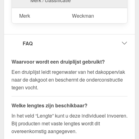
Merk / classificatie
maat gemaakt voor uw project & snel geleverd!
Duurzaam, weerbestendig, op maat gemaakt - bestel
Merk
Weckman
nu en profiteer van een snelle levering!
Wegens maatwerk / customisatie van herroepingsrecht uitgezonderd
FAQ
Waarvoor wordt een druiplijst gebruikt?
Een druiplijst leidt regenwater van het dakoppervlak
naar de dakgoot en beschermt de onderconstructie
tegen vocht.
Welke lengtes zijn beschikbaar?
In het veld “Lengte” kunt u deze individueel invoeren.
Bij producten met vaste lengtes wordt dit
overeenkomstig aangegeven.