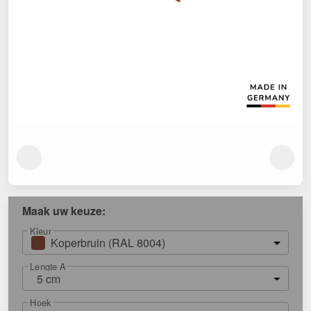
Maak uw keuze:
Kleur
Koperbruin (RAL 8004)
Lengte A
5 cm
Hoek