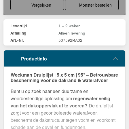
Vergelijken
Monster bestellen
1 – 2 weken
Levertijd
Alleen levering
Afhaling
507592RA02
Art.-Nr.
Productinfo
Weckman Druiplijst | 5 x 5 cm | 95° – Betrouwbare
bescherming voor de dakrand & waterafvoer
Bent u op zoek naar een duurzame en
weerbestendige oplossing om
regenwater veilig
van het dakoppervlak af te voeren?
De druiplijst
zorgt voor een gecontroleerde waterafvoer,
beschermt de dakstructuur tegen vocht en voorkomt
schade aan de gevel en funderingen.