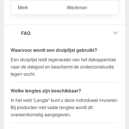
maat gemaakt voor uw project & snel geleverd!
Merk
Weckman
Duurzaam, weerbestendig, op maat gemaakt - bestel
nu en profiteer van een snelle levering!
Wegens maatwerk / customisatie van herroepingsrecht uitgezonderd
FAQ
Waarvoor wordt een druiplijst gebruikt?
Een druiplijst leidt regenwater van het dakoppervlak
naar de dakgoot en beschermt de onderconstructie
tegen vocht.
Welke lengtes zijn beschikbaar?
In het veld “Lengte” kunt u deze individueel invoeren.
Bij producten met vaste lengtes wordt dit
overeenkomstig aangegeven.