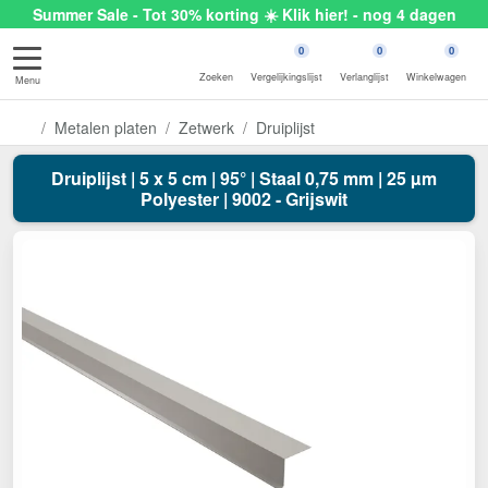
Summer Sale - Tot 30% korting ☀️ Klik hier! - nog 4 dagen
0
0
0
Zoeken
Vergelijkingslijst
Verlanglijst
Winkelwagen
Menu
Metalen platen
Zetwerk
Druiplijst
Druiplijst | 5 x 5 cm | 95° | Staal 0,75 mm | 25 µm
Polyester | 9002 - Grijswit