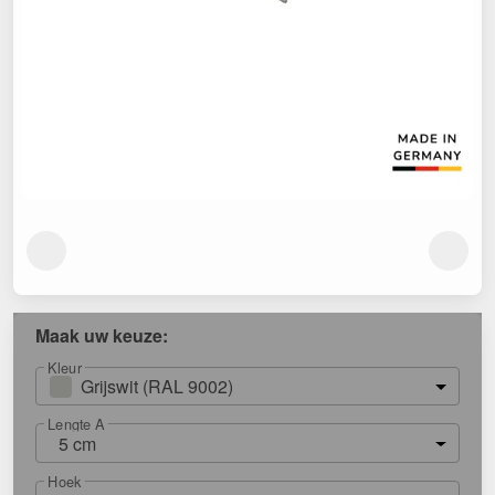
Maak uw keuze:
Kleur
Grijswit (RAL 9002)
Lengte A
5 cm
Hoek