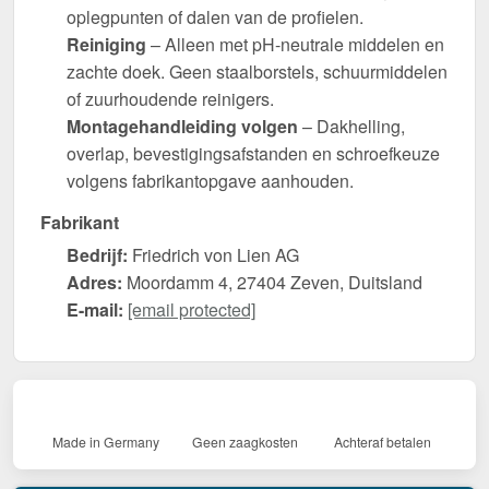
oplegpunten of dalen van de profielen.
Reiniging
– Alleen met pH-neutrale middelen en
zachte doek. Geen staalborstels, schuurmiddelen
of zuurhoudende reinigers.
Montagehandleiding volgen
– Dakhelling,
overlap, bevestigingsafstanden en schroefkeuze
volgens fabrikantopgave aanhouden.
Fabrikant
Bedrijf:
Friedrich von Lien AG
Adres:
Moordamm 4, 27404 Zeven, Duitsland
E-mail:
[email protected]
Made in Germany
Geen zaagkosten
Achteraf betalen