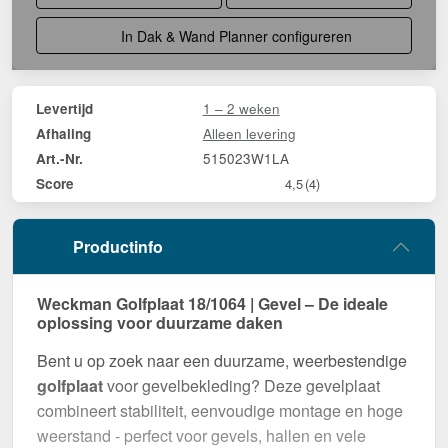
In Dak & Wand Planner configureren
1 – 2 weken
Levertijd
Alleen levering
Afhaling
515023W1LA
Art.-Nr.
Score
4,5
(4)
Productinfo
Weckman Golfplaat 18/1064 | Gevel – De ideale
oplossing voor duurzame daken
Bent u op zoek naar een duurzame, weerbestendige
golfplaat
voor gevelbekleding? Deze gevelplaat
combineert stabiliteit, eenvoudige montage en hoge
weerstand - perfect voor gevels, hallen en vele