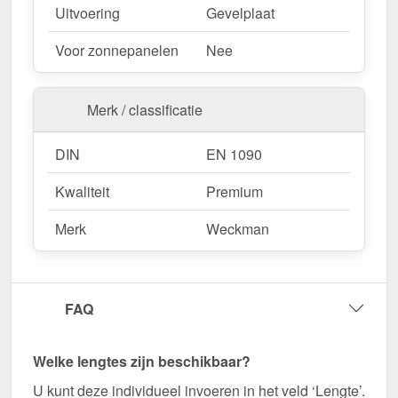
Uitvoering
Gevelplaat
Wegens maatwerk / customisatie van herroepingsrecht uitgezonderd
Voor zonnepanelen
Nee
Merk / classificatie
DIN
EN 1090
Kwaliteit
Premium
Merk
Weckman
FAQ
Welke lengtes zijn beschikbaar?
U kunt deze individueel invoeren in het veld ‘Lengte’.