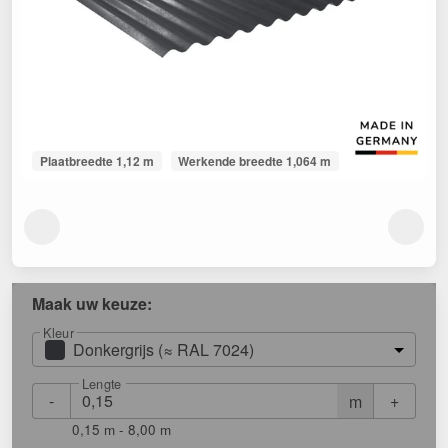
Plaatbreedte 1,12 m
Werkende breedte 1,064 m
Maak uw keuze:
Kleur
Donkergrijs (≈ RAL 7024)
Lengte
-
+
m
0,15 m - 8,00 m