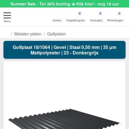
Summer Sale - Tot 30% korting ☀️ Klik hier! - nog 18 uur
0
0
0
Zoeken
Vergelijkingslijst
Verlanglijst
Winkelwagen
Menu
Metalen platen
Golfplaten
Golfplaat 18/1064 | Gevel | Staal 0,50 mm | 35 µm
Mattpolyester | 23 - Donkergrijs