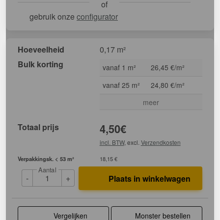
of
gebruik onze
configurator
Hoeveelheid
0,17 m²
Bulk korting
vanaf 1 m²
26,45 €/m²
vanaf 25 m²
24,80 €/m²
meer
Totaal prijs
4,50
€
incl. BTW
, excl.
Verzendkosten
Verpakkingsk. < 53 m²
18,15 €
Aantal
-
+
Plaats in winkelwagen
Vergelijken
Monster bestellen