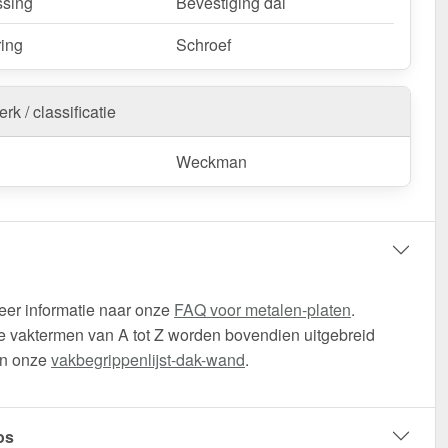
sing
Bevestiging dal
ring
Schroef
rk / classificatie
Weckman
eer informatie naar onze
FAQ voor metalen-platen
.
 vaktermen van A tot Z worden bovendien uitgebreid
in onze
vakbegrippenlijst-dak-wand
.
os