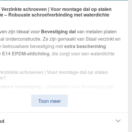
erzinkte schroeven | Voor montage dal op stalen
ie – Robuuste schroefverbinding met waterdichte
g
en zijn ideaal voor
Bevestiging dal
van metalen platen
al onderconstructie. Ze zijn gemaakt van Staal verzinkt en
n betrouwbare bevestiging met
extra bescherming
e E14 EPDM-afdichting
, die zorgt voor een waterdichte
rzinkte schroeven | Voor montage dal op stalen
ie?
wbare bevestiging
– Ontwikkeld voor Bevestiging dal.
weerstand
– Staal verzinkt, voor optimale bescherming.
Toon meer
ichte afdichting
– Met E14 EPDM-afdichting voor
wbare bescherming.
eurige afmetingen
– 4,80 mm diameter, 1,9 cm lengte,
ud
nt: Ja
kkingseenheid
– 100 stuk, voor efficiënte verwerking.