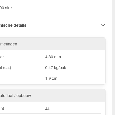
00 stuk
 Verzinkte schroeven | Voor montage dal op stalen
ie – Voor een stabiele & strakke bevestiging!
nische details
:
Voor aluminium platen mogen alleen roestvrijstalen
chroeven worden gebruikt!
fmetingen
er
4,80 mm
t (ca.)
0,47 kg/pak
1,9 cm
ateriaal / opbouw
nt
Ja