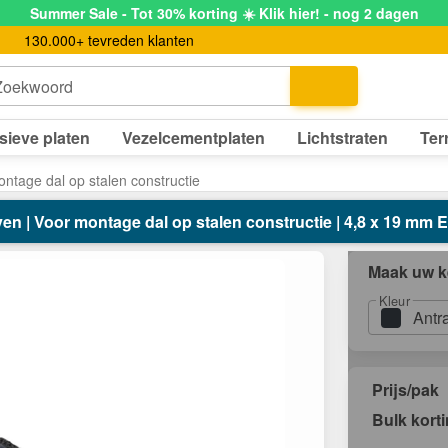
Summer Sale - Tot 30% korting ☀️ Klik hier! - nog 2 dagen
130.000+ tevreden klanten
Zoekwoord
sieve platen
Vezelcementplaten
Lichtstraten
Ter
ntage dal op stalen constructie
en | Voor montage dal op stalen constructie | 4,8 x 19 mm E1
Maak uw k
Kleur
Antr
Prijs/pak
Bulk kort