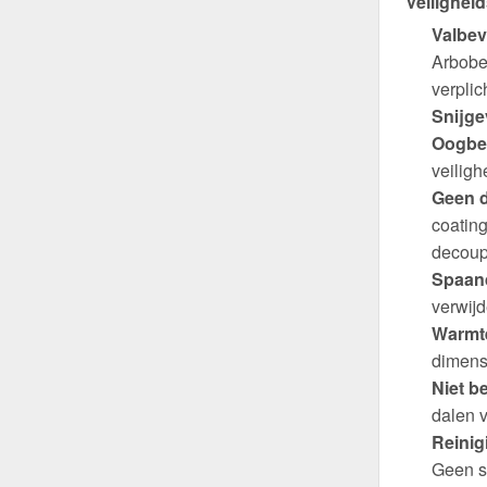
Veiligheid
Valbev
Arbobes
verplich
Snijge
Oogbe
veiligh
Geen d
coating
decoup
Spaand
verwijd
Warmte
dimens
Niet b
dalen v
Reinig
Geen s