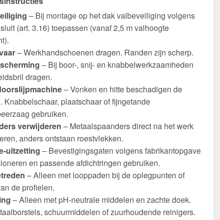
sinstructies
eiliging
– Bij montage op het dak valbeveiliging volgens
luit (art. 3.16) toepassen (vanaf 2,5 m valhoogte
t).
vaar
– Werkhandschoenen dragen. Randen zijn scherp.
scherming
– Bij boor-, snij- en knabbelwerkzaamheden
eidsbril dragen.
oorslijpmachine
– Vonken en hitte beschadigen de
. Knabbelschaar, plaatschaar of fijngetande
eerzaag gebruiken.
ers verwijderen
– Metaalspaanders direct na het werk
eren, anders ontstaan roestvlekken.
-uitzetting
– Bevestigingsgaten volgens fabrikantopgave
ioneren en passende afdichtringen gebruiken.
etreden
– Alleen met looppaden bij de oplegpunten of
an de profielen.
ing
– Alleen met pH-neutrale middelen en zachte doek.
taalborstels, schuurmiddelen of zuurhoudende reinigers.