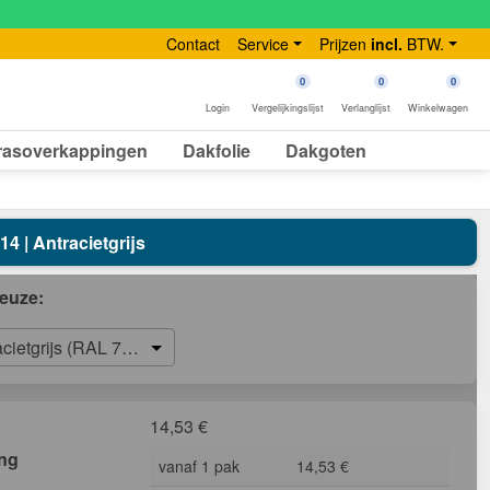
Contact
Service
Prijzen
incl.
BTW.
0
0
0
Login
Vergelijkingslijst
Verlanglijst
Winkelwagen
rasoverkappingen
Dakfolie
Dakgoten
4 | Antracietgrijs
euze:
acietgrijs (RAL 7016)
14,53
€
ing
vanaf 1 pak
14,53 €