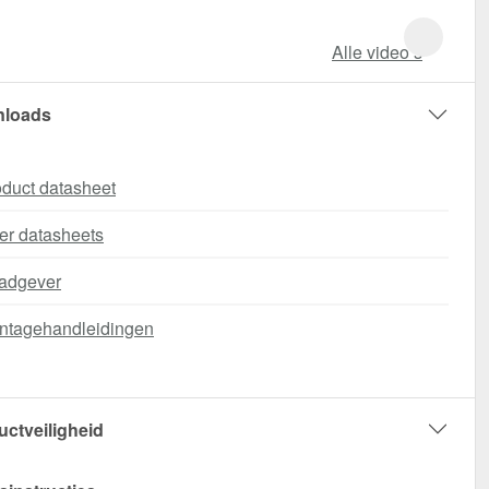
Alle video‘s
loads
duct datasheet
er datasheets
adgever
ntagehandleidingen
uctveiligheid