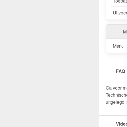
Toepas
Uitvoe
Me
Merk
FAQ
Ga voor m
Technische
uitgelegd 
Vide