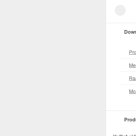
Down
Pro
Me
Ra
Mo
Prod