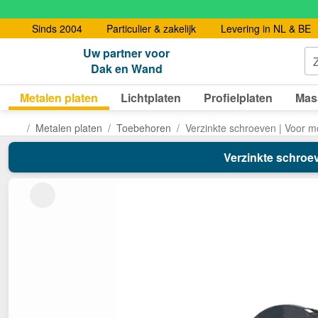
Sinds 2004
Particulier & zakelijk
Levering in NL & BE
Uw partner voor
Dak en Wand
Metalen platen
Lichtplaten
Profielplaten
Mas
Metalen platen
Toebehoren
Verzinkte schroeven | Voor mo
Verzinkte schroev