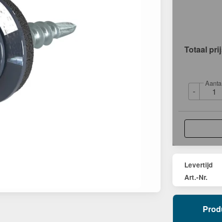
Totaal pri
Aanta
-
Levertijd
Art.-Nr.
Prod