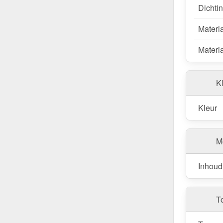
Dichti
Materi
Materia
Kl
Kleur
M
Inhoud
T