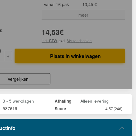
vanaf 16 pak
13,45 €
meer
js
14,53
€
incl. BTW
, excl.
Verzendkosten
l
+
Plaats in winkelwagen
Vergelijken
3 - 5 werkdagen
Alleen levering
Afhaling
587619
Score
4,57
(246)
uctinfo