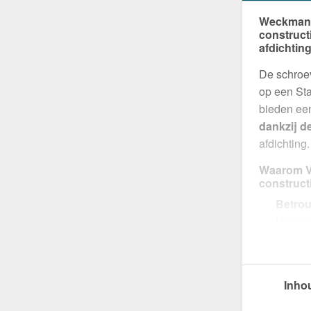
Weckman V
construct
afdichtin
De schroev
op een Sta
bieden ee
dankzij d
afdichting.
Waarom Ve
construct
Betrou
Hoge 
Waterd
betrou
Nauwk
Inho
boorpu
Verpa