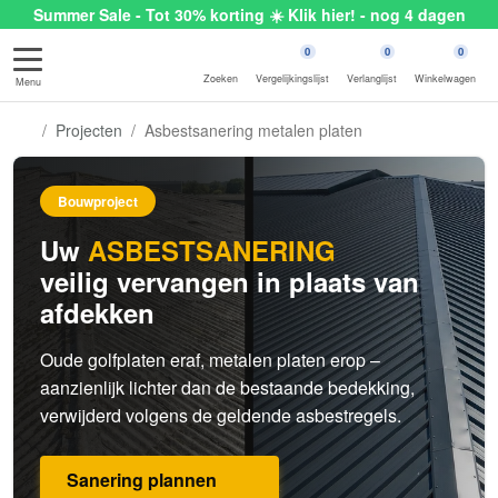
Summer Sale - Tot 30% korting ☀️ Klik hier! - nog 4 dagen
0
0
0
Zoeken
Vergelijkingslijst
Verlanglijst
Winkelwagen
Menu
Projecten
Asbestsanering metalen platen
Bouwproject
Uw
ASBESTSANERING
veilig vervangen in plaats van
afdekken
Oude golfplaten eraf, metalen platen erop –
aanzienlijk lichter dan de bestaande bedekking,
verwijderd volgens de geldende asbestregels.
Sanering plannen