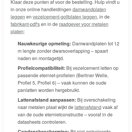
Klaar deze punten af voor de bestelling. Hulp vindt u
in onze online handleidingen
damwandplaten
leggen
en
vezelcement-golfplaten leggen
, in de
fabrikant-pdf's
en in de
raadgever voor metalen
platen
:
Nauwkeurige opmeting:
Damwandplaten tot 12
m lengte zonder dwarsoverlapping – spaart
naden en montagetijd.
Profielcompatibiliteit:
Bij vezelcement letten op
passende eterniet-profielen (Berliner Welle,
Profiel 5, Profiel 6) – vaak kunnen de oude
panlatten worden hergebruikt.
Lattenafstand aanpassen:
Bij overschakeling
naar metalen plaat wijkt de
lattenafstand
vaak af
van de oude eternietconstructie – vooraf in de
datasheets controleren.
Condensbescherming:
Bij niet-geïsoleerde