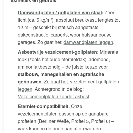
esthetiek en gebruik
:
Damwandplaten / golfplaten van staal
:
Zeer
licht (ca. 5 kg/m²), absoluut breukvast, lengtes tot
12 m – geschikt bij statisch aangetaste
dakconstructie, carports, woonhuisaanbouw,
garages. Zo gaat het:
damwandplaten leggen
.
Asbestvrije vezelcement-golfplaten
:
Minerale
look (zoals het oude eternietdak), ademend,
ammoniakbestendig – de juiste keuze voor
stalbouw, manegehallen en agrarische
gebouwen
. Zo gaat het:
vezelcement-golfplaten
leggen
. Achtergrond in de blog:
Vezelcementplaten zonder asbest
.
Eterniet-compatibiliteit:
Onze
vezelcementplaten passen op de gangbare
profielen (Berliner Welle, Profiel 5, Profiel 6) –
vaak kunnen de oude panlatten worden