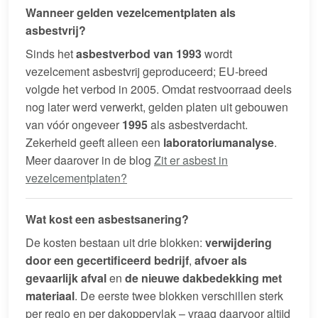
Wanneer gelden vezelcementplaten als
asbestvrij?
Sinds het
asbestverbod van 1993
wordt
vezelcement asbestvrij geproduceerd; EU-breed
volgde het verbod in 2005. Omdat restvoorraad deels
nog later werd verwerkt, gelden platen uit gebouwen
van vóór ongeveer
1995
als asbestverdacht.
Zekerheid geeft alleen een
laboratoriumanalyse
.
Meer daarover in de blog
Zit er asbest in
vezelcementplaten?
Wat kost een asbestsanering?
De kosten bestaan uit drie blokken:
verwijdering
door een gecertificeerd bedrijf
,
afvoer als
gevaarlijk afval
en
de nieuwe dakbedekking met
materiaal
. De eerste twee blokken verschillen sterk
per regio en per dakoppervlak – vraag daarvoor altijd