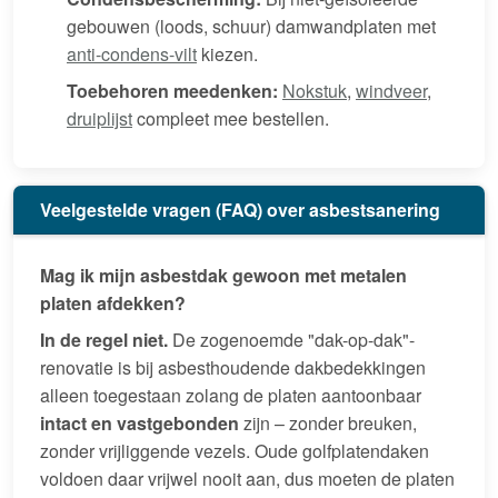
gebouwen (loods, schuur) damwandplaten met
anti-condens-vilt
kiezen.
Toebehoren meedenken:
Nokstuk
,
windveer
,
druiplijst
compleet mee bestellen.
Veelgestelde vragen (FAQ) over asbestsanering
Mag ik mijn asbestdak gewoon met metalen
platen afdekken?
In de regel niet.
De zogenoemde "dak-op-dak"-
renovatie is bij asbesthoudende dakbedekkingen
alleen toegestaan zolang de platen aantoonbaar
intact en vastgebonden
zijn – zonder breuken,
zonder vrijliggende vezels. Oude golfplatendaken
voldoen daar vrijwel nooit aan, dus moeten de platen