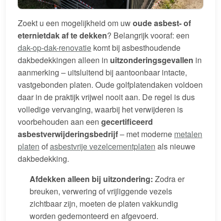
Zoekt u een mogelijkheid om uw
oude asbest- of
eternietdak af te dekken
? Belangrijk vooraf: een
dak-op-dak-renovatie
komt bij asbesthoudende
dakbedekkingen alleen in
uitzonderingsgevallen
in
aanmerking – uitsluitend bij aantoonbaar intacte,
vastgebonden platen. Oude golfplatendaken voldoen
daar in de praktijk vrijwel nooit aan. De regel is dus
volledige vervanging, waarbij het verwijderen is
voorbehouden aan een
gecertificeerd
asbestverwijderingsbedrijf
– met moderne
metalen
platen
of
asbestvrije vezelcementplaten
als nieuwe
dakbedekking.
Afdekken alleen bij uitzondering:
Zodra er
breuken, verwering of vrijliggende vezels
zichtbaar zijn, moeten de platen vakkundig
worden gedemonteerd en afgevoerd.