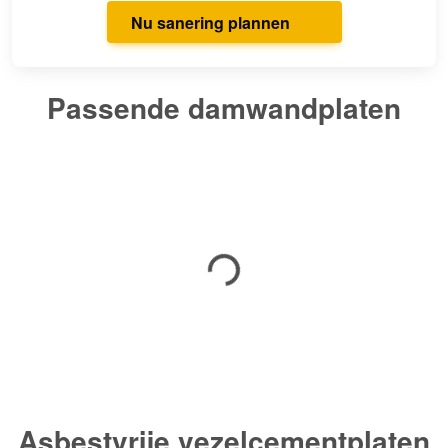
Nu sanering plannen
Passende damwandplaten
Asbestvrije vezelcementplaten