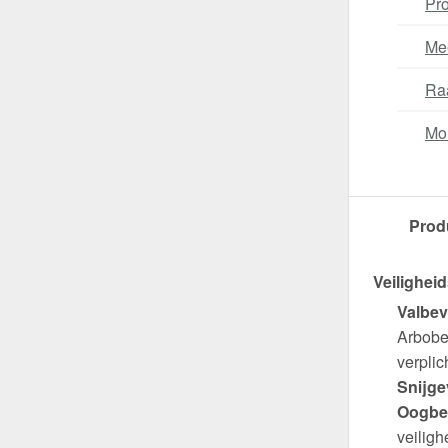
Pro
Me
Ra
Mo
Prod
Veiligheid
Valbev
Arbobes
verplich
Snijge
Oogbe
veiligh