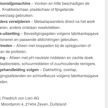
oorslijpmachine
– Vonken en hitte beschadigen de
. Knabbelschaar, plaatschaar of fijngetande
eerzaag gebruiken.
ers verwijderen
– Metaalspaanders direct na het werk
eren, anders ontstaan roestvlekken.
-uitzetting
– Bevestigingsgaten volgens fabrikantopgave
ioneren en passende afdichtringen gebruiken.
etreden
– Alleen met looppaden bij de oplegpunten of
an de profielen.
ing
– Alleen met pH-neutrale middelen en zachte doek.
taalborstels, schuurmiddelen of zuurhoudende reinigers.
ehandleiding volgen
– Dakhelling, overlap,
igingsafstanden en schroefkeuze volgens fabrikantopgave
den.
:
Friedrich von Lien AG
Moordamm 4, 27404 Zeven, Duitsland