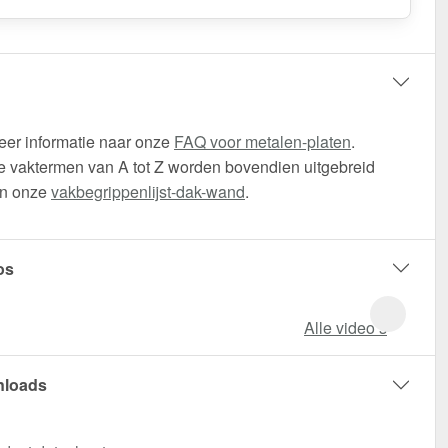
eer informatie naar onze
FAQ voor metalen-platen
.
 vaktermen van A tot Z worden bovendien uitgebreid
in onze
vakbegrippenlijst-dak-wand
.
os
Alle video‘s
loads