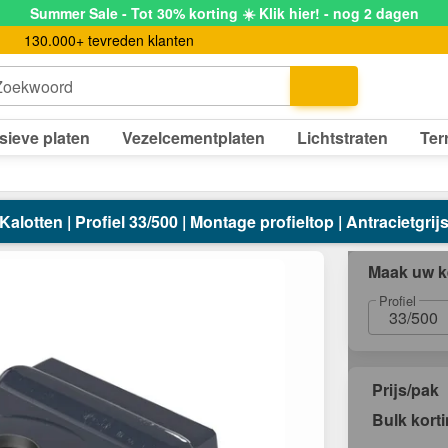
Summer Sale - Tot 30% korting ☀️ Klik hier! - nog 2 dagen
130.000+ tevreden klanten
Zoekwoord
sieve platen
Vezelcementplaten
Lichtstraten
Ter
Kalotten | Profiel 33/500 | Montage profieltop | Antracietgrij
Maak uw k
Profiel
33/500
Prijs/pak
Bulk kort