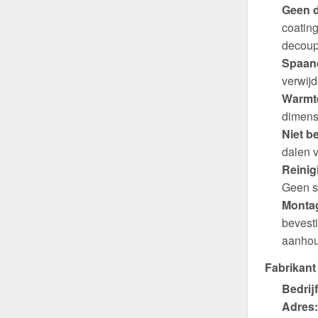
Geen d
coating
decoup
Spaand
verwijd
Warmte
dimens
Niet b
dalen v
Reinig
Geen s
Montag
bevest
aanhou
Fabrikant
Bedrijf
Adres: