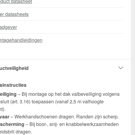
duct datasheet
er datasheets
adgever
ntagehandleidingen
uctveiligheid
sinstructies
eiliging
– Bij montage op het dak valbeveiliging volgens
luit (art. 3.16) toepassen (vanaf 2,5 m valhoogte
t).
vaar
– Werkhandschoenen dragen. Randen zijn scherp.
scherming
– Bij boor-, snij- en knabbelwerkzaamheden
eidsbril dragen.