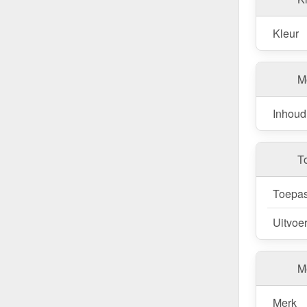
Kleur
M
Inhoud
T
Toepas
Uitvoe
Me
Merk