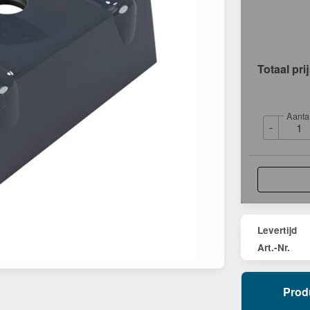
Totaal pri
Aanta
-
Levertijd
Art.-Nr.
Prod