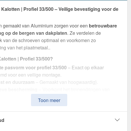
alotten | Profiel 33/500 – Veilige bevestiging voor de
en gemaakt van Aluminium zorgen voor een
betrouwbare
ng op de bergen van dakplaten
. Ze verdelen de
uk van de schroeven optimaal en voorkomen zo
ng van het plaatmetaal..
lotten | Profiel 33/500?
te pasvorm voor profiel 33/500
– Exact op elkaar
emd voor een veilige montage.
st en duurzaam
– Gemaakt van hoogwaardig}.
ieve bescherming
– Voorkomt het binnendringen van
ij de schroefpunten.
Toon meer
sche verpakking
– 100 stuk in een set voor efficiënte
king.
ur gecoördineerd
– In Antracietgrijs (RAL 7016) voor een
ud
eus uiterlijk.