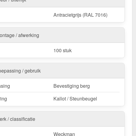
Antracietgrijs (RAL 7016)
ontage / afwerking
100 stuk
oepassing / gebruik
sing
Bevestiging berg
ring
Kallot / Steunbeugel
rk / classificatie
Weckman