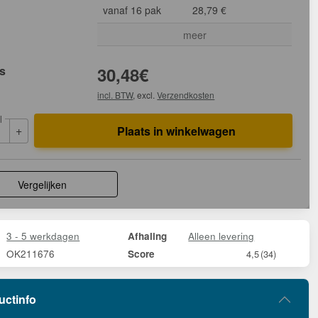
vanaf 16 pak
28,79 €
meer
js
30,48
€
incl. BTW
, excl.
Verzendkosten
l
+
Plaats in winkelwagen
Vergelijken
3 - 5 werkdagen
Alleen levering
Afhaling
OK211676
Score
4,5
(34)
uctinfo