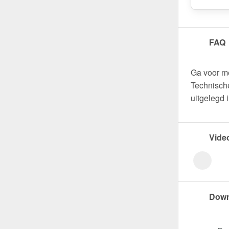
FAQ
Ga voor m
Technische
uitgelegd 
Vide
Down