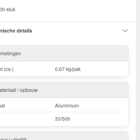
Kalotten | Profiel 33/500 - Veilig vastzetten & optimaal
00 stuk
en!
nische details
fmetingen
t (ca.)
0,67 kg/pak
ateriaal / opbouw
aal
Aluminium
33/500
eur / uiterlijk