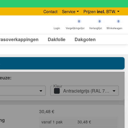
Contact
Service
Prijzen
incl.
BTW.
0
0
0
Login
Vergelijkingslijst
Verlanglijst
Winkelwagen
rasoverkappingen
Dakfolie
Dakgoten
s
euze:
Kleur
Antracietgrijs (RAL 7016)
30,48
€
ing
vanaf 1 pak
30,48 €