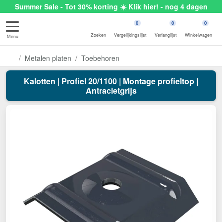
Summer Sale - Tot 30% korting ☀️ Klik hier! - nog 4 dagen
0
0
0
Zoeken
Vergelijkingslijst
Verlanglijst
Winkelwagen
Menu
Metalen platen
Toebehoren
Kalotten | Profiel 20/1100 | Montage profieltop |
Antracietgrijs