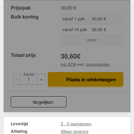
Prijs/pak
30,60
€
Bulk korting
vanaf 1 pak
30,60 €
vanaf 16 pak
28,88 €
meer
Totaal prijs
30,60
€
incl. BTW
, excl.
Verzendkosten
Aantal
-
+
Plaats in winkelwagen
Vergelijken
3 - 5 werkdagen
Levertijd
Alleen levering
Afhaling