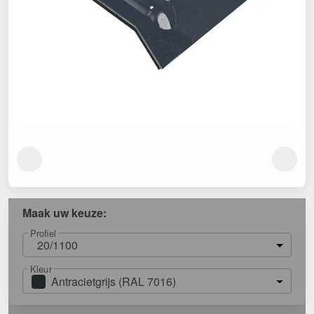
Maak uw keuze:
Profiel
20/1100
Kleur
Antracietgrijs (RAL 7016)