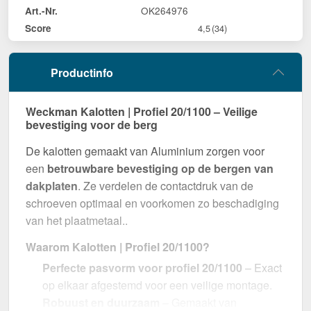
OK264976
Art.-Nr.
Score
4,5
(34)
Productinfo
Weckman Kalotten | Profiel 20/1100 – Veilige
bevestiging voor de berg
De kalotten gemaakt van Aluminium zorgen voor
een
betrouwbare bevestiging op de bergen van
dakplaten
. Ze verdelen de contactdruk van de
schroeven optimaal en voorkomen zo beschadiging
van het plaatmetaal..
Waarom Kalotten | Profiel 20/1100?
Perfecte pasvorm voor profiel 20/1100
– Exact
op elkaar afgestemd voor een veilige montage.
Robuust en duurzaam
– Gemaakt van