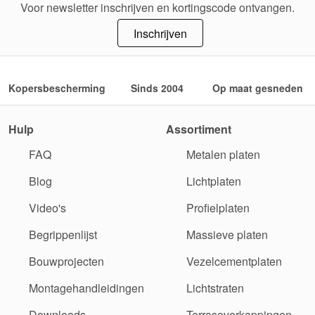
Voor newsletter inschrijven en kortingscode ontvangen.
Inschrijven
Kopersbescherming
Sinds 2004
Op maat gesneden
Hulp
Assortiment
FAQ
Metalen platen
Blog
Lichtplaten
Video's
Profielplaten
Begrippenlijst
Massieve platen
Bouwprojecten
Vezelcementplaten
Montagehandleidingen
Lichtstraten
Downloads
Terrasoverkappingen