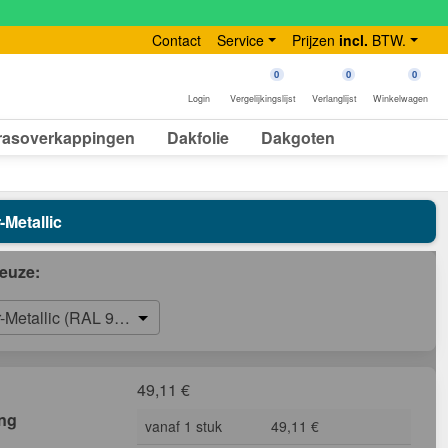
Contact
Service
Prijzen
incl.
BTW.
0
0
0
Login
Vergelijkingslijst
Verlanglijst
Winkelwagen
rasoverkappingen
Dakfolie
Dakgoten
-Metallic
euze:
r-Metallic (RAL 9006)
49,11
€
ing
vanaf 1 stuk
49,11 €