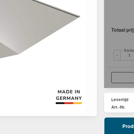
Totaal pri
Aanta
-
Levertijd
Art.-Nr.
Prod