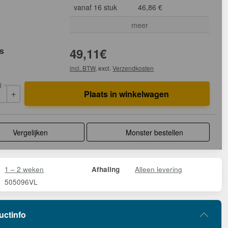
vanaf 16 stuk
46,86 €
meer
js
49,11
€
incl. BTW
, excl.
Verzendkosten
l
+
Plaats in winkelwagen
Vergelijken
Monster bestellen
1 – 2 weken
Alleen levering
Afhaling
505096VL
uctinfo