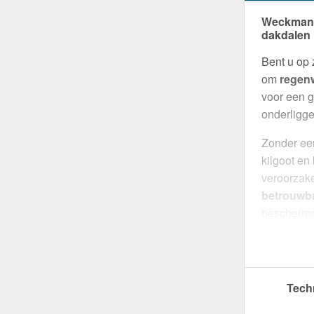
Weckman K
dakdalen
Bent u op
om
regenw
voor een g
onderligge
Zonder een
kilgoot en
veroorzake
betrouwba
bescherme
weerstand 
Gemaakt 
zetwerk ee
Tech
gemakkeli
coating
i