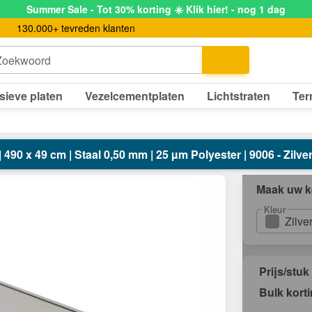
Summer Sale - Tot 30% korting ☀️ Klik hier! - nog 1 dag
130.000+ tevreden klanten
Zoekwoord
sieve platen
Vezelcementplaten
Lichtstraten
Ter
| 490 x 49 cm | Staal 0,50 mm | 25 µm Polyester | 9006 - Zilver
Maak uw k
Kleur
Zilve
Prijs/stuk
Bulk kort