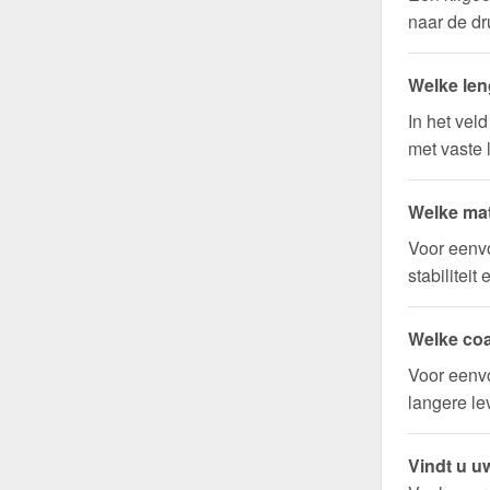
naar de dr
Welke len
In het vel
met vaste 
Welke mat
Voor eenv
stabilitei
Welke coa
Voor eenvo
langere l
Vindt u uw