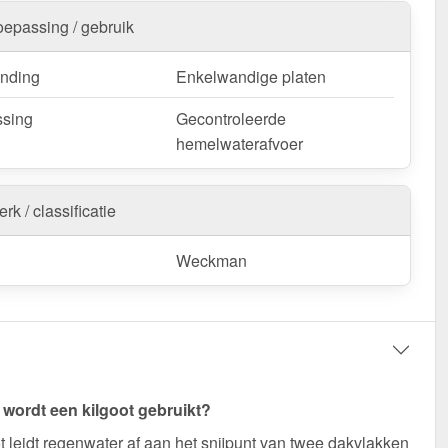
elle levering!
oepassing / gebruik
k / customisatie van herroepingsrecht uitgezonderd
nding
Enkelwandige platen
sing
Gecontroleerde
hemelwaterafvoer
rk / classificatie
Weckman
wordt een kilgoot gebruikt?
t leidt regenwater af aan het snijpunt van twee dakvlakken