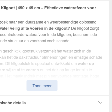
ilgoot | 490 x 49 cm – Effectieve waterafvoer voor
 zoek naar een duurzame en weerbestendige oplossing
ater veilig af te voeren in de kilgoot?
De kilgoot zorgt
econtroleerde waterafvoer in de kilgoten, beschermt de
nde structuur en voorkomt vochtschade.
 geschikt kilgootstuk verzamelt het water zich in de
 kan het de dakstructuur binnendringen en ernstige schade
n. Dit kilgootstuk is speciaal ontwikkeld om
water op
re wijze af te voeren
en het dak op lange termijn te
n. Het maakt indruk met zijn eenvoudige montage, hoge
en robuuste coating.
Toon meer
van
Staal
met een
materiaaldikte van 0,50 mm
, biedt dit
n hoge stabiliteit. De
lengte van 2,00 m
kunt u deze
nische details
jk aan uw dak aanpassen. Dankzij de
25 µm polyester
n
Zilver-Metallic (RAL 9006)
blijft het materiaal permanent