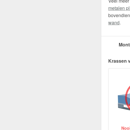
Veel meer
metalen pl
bovendien 
wand
.
Mont
Krassen 
Nooit