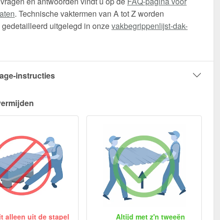
 vragen en antwoorden vindt u op de
FAQ-pagina voor
aten
. Technische vaktermen van A tot Z worden
gedetailleerd uitgelegd in onze
vakbegrippenlijst-dak-
age-instructies
vermijden
 alleen uit de stapel
Altijd met z'n tweeën