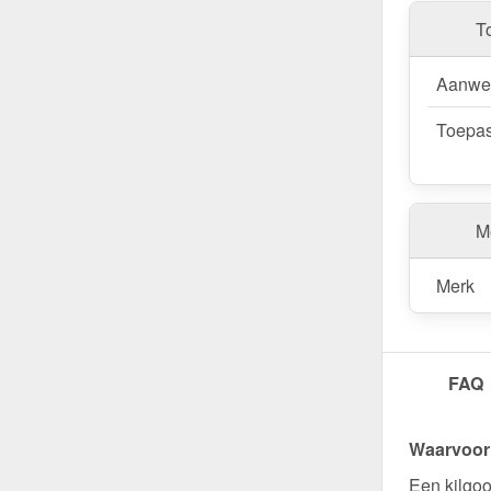
van een sn
T
Wegens maatwer
Aanwe
Toepas
Me
Merk
FAQ
Waarvoor 
Een kilgoo