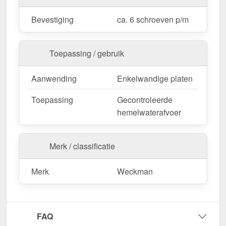
Bevestiging
ca. 6 schroeven p/m
Op maat gemaakt & efficiënte montage
Uw kilgoten zijn verkrijgbaar in
vaste lengtes
en
Toepassing / gebruik
worden niet gezaagd. De
lengte is 2,00 m
, zodat u
de afwerking optimaal kunt aanpassen aan uw
Aanwending
Enkelwandige platen
dakoppervlak.
Als er ter plaatse aanpassingen nodig zijn, kan de
Toepassing
Gecontroleerde
metalen plaat gemakkelijk worden ingekort door
hemelwaterafvoer
deze te zagen.
Bestel nu Kilgoot | 49 cm x 49 cm x 2,00 m
Merk / classificatie
bestellen – Op maat gemaakt voor uw project &
snel geleverd!
Merk
Weckman
Duurzaam, weerbestendig, op maat gemaakt - bestel
nu en profiteer van een snelle levering!
Wegens maatwerk / customisatie van herroepingsrecht uitgezonderd
FAQ