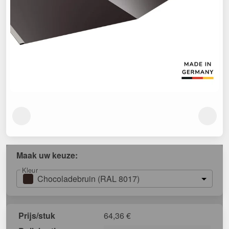
Maak uw keuze:
Kleur
Chocoladebruin (RAL 8017)
Prijs/stuk
64,36
€