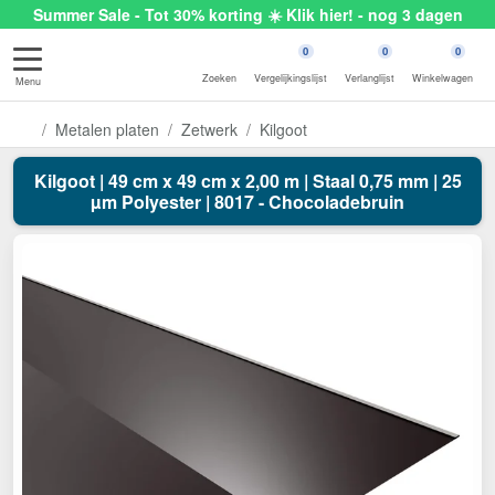
Summer Sale - Tot 30% korting ☀️ Klik hier! - nog 3 dagen
0
0
0
Zoeken
Vergelijkingslijst
Verlanglijst
Winkelwagen
Menu
Metalen platen
Zetwerk
Kilgoot
Kilgoot | 49 cm x 49 cm x 2,00 m | Staal 0,75 mm | 25
µm Polyester | 8017 - Chocoladebruin