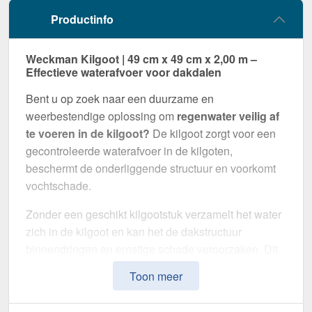
Productinfo
Weckman Kilgoot | 49 cm x 49 cm x 2,00 m –
Effectieve waterafvoer voor dakdalen
Bent u op zoek naar een duurzame en
weerbestendige oplossing om
regenwater veilig af
te voeren in de kilgoot?
De kilgoot zorgt voor een
gecontroleerde waterafvoer in de kilgoten,
beschermt de onderliggende structuur en voorkomt
vochtschade.
Zonder een geschikt kilgootstuk verzamelt het water
zich in de kilgoot en kan het de dakstructuur
binnendringen en ernstige schade veroorzaken. Dit
kilgootstuk is speciaal ontwikkeld om
water op
Toon meer
betrouwbare wijze af te voeren
en het dak op
lange termijn te beschermen. Het maakt indruk met