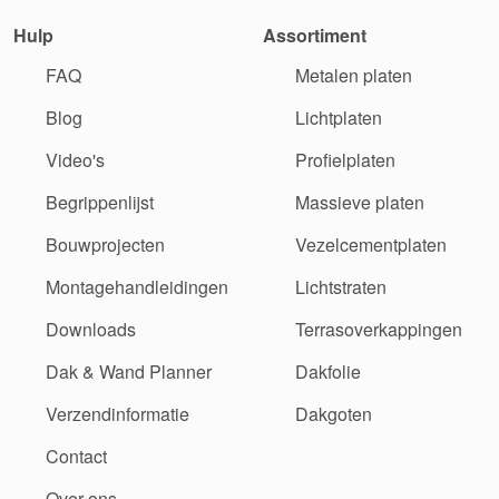
Hulp
Assortiment
FAQ
Metalen platen
Blog
Lichtplaten
Video's
Profielplaten
Begrippenlijst
Massieve platen
Bouwprojecten
Vezelcementplaten
Montagehandleidingen
Lichtstraten
Downloads
Terrasoverkappingen
Dak & Wand Planner
Dakfolie
Verzendinformatie
Dakgoten
Contact
Over ons