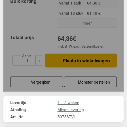
Bulk korting
vanaf 1 stuk
64,36 €
vanaf 16 stuk
61,49 €
meer
Totaal prijs
64,36
€
incl. BTW
, excl.
Verzendkosten
Aantal
-
+
Plaats in winkelwagen
Vergelijken
Monster bestellen
1 – 2 weken
Levertijd
Alleen levering
Afhaling
507587VL
Art.-Nr.