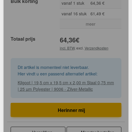
Bulk korting
vanaf 1 stuk
64,36 €
vanaf 16 stuk
61,49 €
meer
Totaal prijs
64,36
€
incl. BTW
, excl.
Verzendkosten
Dit artikel is momenteel niet leverbaar.
Hier vindt u een passend alternatief artikel:
Kilgoot | 19,5 cm x 19,5 cm x 2,00 m Staal 0,75 mm
| 25 µm Polyester | 9006 - Zilver-Metallic
Herinner mij