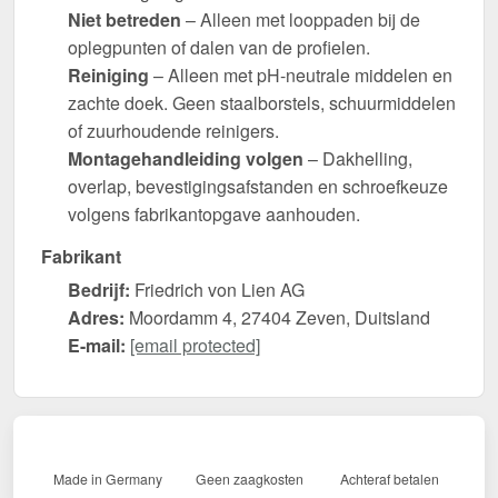
Niet betreden
– Alleen met looppaden bij de
oplegpunten of dalen van de profielen.
Reiniging
– Alleen met pH-neutrale middelen en
zachte doek. Geen staalborstels, schuurmiddelen
of zuurhoudende reinigers.
Montagehandleiding volgen
– Dakhelling,
overlap, bevestigingsafstanden en schroefkeuze
volgens fabrikantopgave aanhouden.
Fabrikant
Bedrijf:
Friedrich von Lien AG
Adres:
Moordamm 4, 27404 Zeven, Duitsland
E-mail:
[email protected]
Made in Germany
Geen zaagkosten
Achteraf betalen