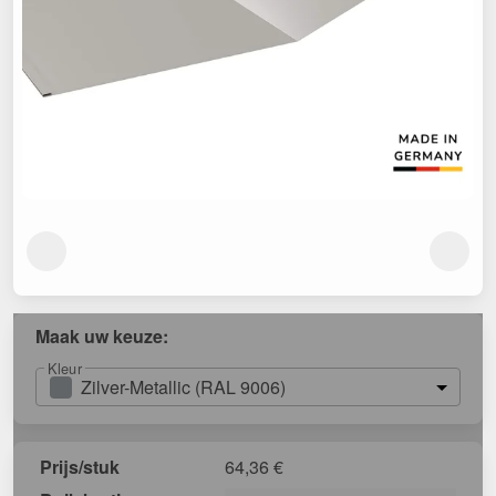
Maak uw keuze:
Kleur
Zilver-Metallic (RAL 9006)
Prijs/stuk
64,36
€