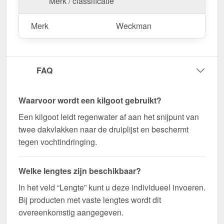
Merk / classificatie
bestellen – Op maat gemaakt voor uw project &
snel geleverd!
Merk
Weckman
Duurzaam, weerbestendig, op maat gemaakt - bestel
nu en profiteer van een snelle levering!
Wegens maatwerk / customisatie van herroepingsrecht uitgezonderd
FAQ
Waarvoor wordt een kilgoot gebruikt?
Een kilgoot leidt regenwater af aan het snijpunt van
twee dakvlakken naar de druiplijst en beschermt
tegen vochtindringing.
Welke lengtes zijn beschikbaar?
In het veld “Lengte” kunt u deze individueel invoeren.
Bij producten met vaste lengtes wordt dit
overeenkomstig aangegeven.