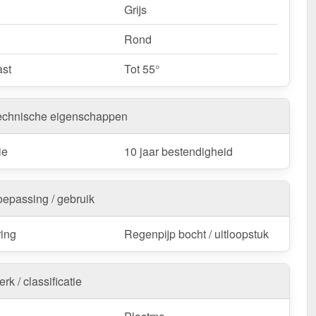
Grijs
Rond
st
Tot 55°
echnische eigenschappen
ie
10 jaar bestendigheid
oepassing / gebruik
ring
Regenpijp bocht / uitloopstuk
rk / classificatie