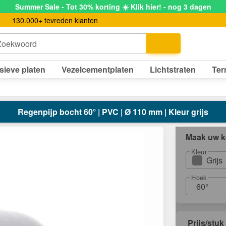
Summer Sale - Tot 30% korting ☀️ Klik hier! - nog 3 dagen
130.000+ tevreden klanten
Zoekwoord
sieve platen
Vezelcementplaten
Lichtstraten
Ter
Regenpijp bocht 60° | PVC | Ø 110 mm | Kleur grijs
Maak uw k
Kleur
Grijs
Hoek
60°
Prijs/stuk