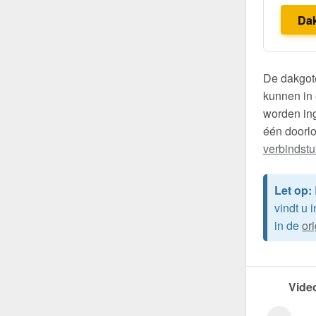
Da
De dakgote
kunnen in 
worden ing
één doorl
verbindst
Let op:
vindt u 
in de
or
Vide