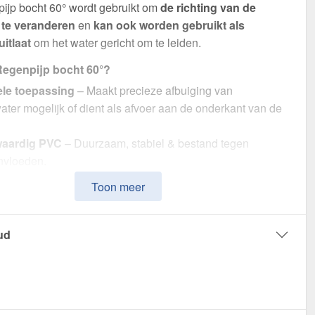
ijp bocht 60° wordt gebruikt om
de richting van de
 te veranderen
en
kan ook worden gebruikt als
itlaat
om het water gericht om te leiden.
egenpijp bocht 60°?
ele toepassing
– Maakt precieze afbuiging van
ter mogelijk of dient als afvoer aan de onderkant van de
aardig PVC
– Duurzaam, stabiel & bestand tegen
nvloeden.
ënte waterafvoer
– Optimale afmeting met 110 mm
Toon meer
r.
udige montage
– Perfecte pasvorm voor Plastmo PVC
en.
ud
weerbestendig
– Bestand tegen zonlicht, vocht en andere
ngsinvloeden.
ie
– 10 jaar voor langdurige kwaliteit & veiligheid.
 Regenpijp bocht 60° – Voor een nauwkeurige en