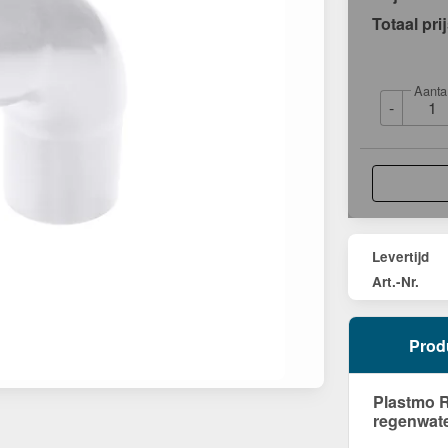
Totaal pri
Aanta
-
Levertijd
Art.-Nr.
Prod
Plastmo R
regenwate