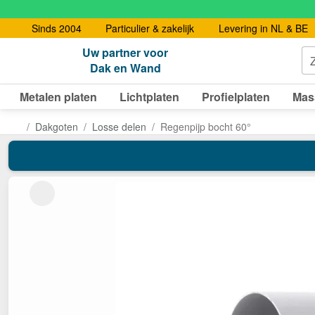
Sinds 2004
Particulier & zakelijk
Levering in NL & BE
Uw partner voor
Dak en Wand
Metalen platen
Lichtplaten
Profielplaten
Mas
Dakgoten
Losse delen
Regenpijp bocht 60°