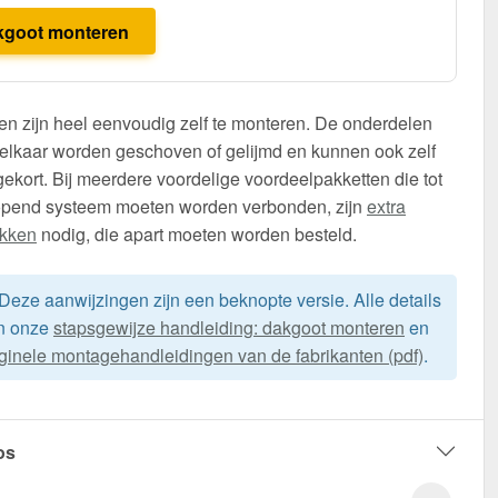
kgoot monteren
n zijn heel eenvoudig zelf te monteren. De onderdelen
elkaar worden geschoven of gelijmd en kunnen ook zelf
ekort. Bij meerdere voordelige voordeelpakketten die tot
opend systeem moeten worden verbonden, zijn
extra
ukken
nodig, die apart moeten worden besteld.
Deze aanwijzingen zijn een beknopte versie. Alle details
in onze
stapsgewijze handleiding: dakgoot monteren
en
iginele montagehandleidingen van de fabrikanten (pdf)
.
os