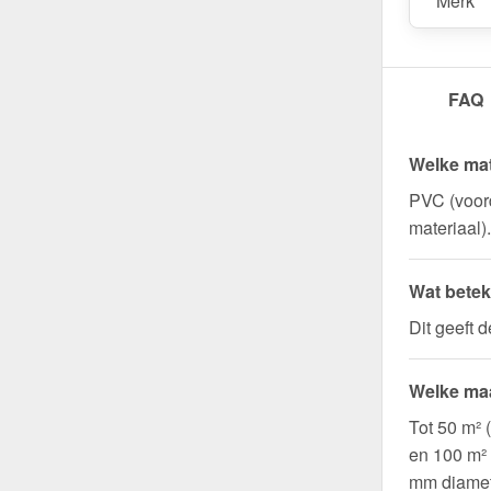
Merk
FAQ
Welke mat
PVC (voord
materiaal).
Wat betek
Dit geeft 
Welke maa
Tot 50 m² 
en 100 m²
mm diamet