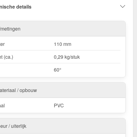
nische details
eerde waterstroom!
fmetingen
er
110 mm
t (ca.)
0,29 kg/stuk
60°
ateriaal / opbouw
aal
PVC
eur / uiterlijk