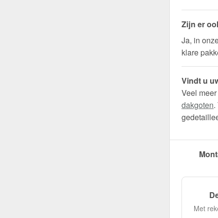
Zijn er o
Ja, in onz
klare pakk
Vindt u uw
Veel meer
dakgoten
.
gedetaille
Mont
De
Met rek