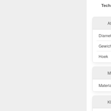
Tech
gecontrol
A
Diamet
Gewich
Hoek
M
Materi
Kl