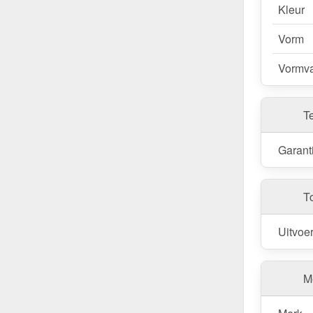
Kleur
Vorm
Vormva
T
Garant
T
Uitvoe
Me