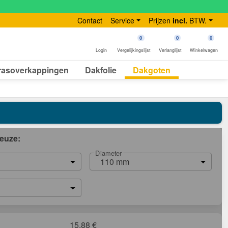
Contact
Service
Prijzen
incl.
BTW.
0
0
0
Login
Vergelijkingslijst
Verlanglijst
Winkelwagen
rasoverkappingen
Dakfolie
Dakgoten
euze:
Diameter
110 mm
15,88
€