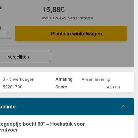
js
15,88
€
incl. BTW
, excl.
Verzendkosten
l
+
Plaats in winkelwagen
Vergelijken
3 - 5 werkdagen
Alleen levering
Afhaling
52261700
Score
4,3
(10)
uctinfo
egenpijp bocht 60° – Hoekstuk voor
rafvoer