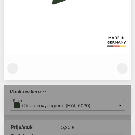
Maak uw keuze:
Kleur
Chroomoxydegroen (RAL 6020)
Prijs/stuk
5,93
€