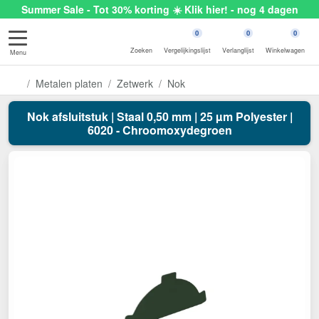
Summer Sale - Tot 30% korting ☀️ Klik hier! - nog 4 dagen
0
0
0
Zoeken
Vergelijkingslijst
Verlanglijst
Winkelwagen
Menu
Metalen platen
Zetwerk
Nok
Nok afsluitstuk | Staal 0,50 mm | 25 µm Polyester |
6020 - Chroomoxydegroen