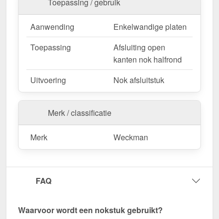
Toepassing / gebruik
Duurzaam, weerbestendig, op maat gemaakt - bestel
nu en profiteer van een snelle levering!
Aanwending
Enkelwandige platen
Toepassing
Afsluiting open
kanten nok halfrond
Uitvoering
Nok afsluitstuk
Merk / classificatie
Merk
Weckman
FAQ
Waarvoor wordt een nokstuk gebruikt?