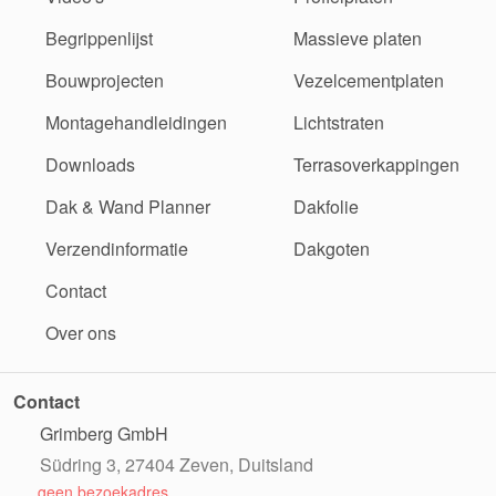
Begrippenlijst
Massieve platen
Bouwprojecten
Vezelcementplaten
Montagehandleidingen
Lichtstraten
Downloads
Terrasoverkappingen
Dak & Wand Planner
Dakfolie
Verzendinformatie
Dakgoten
Contact
Over ons
Contact
Grimberg GmbH
Südring 3, 27404 Zeven, Duitsland
geen bezoekadres