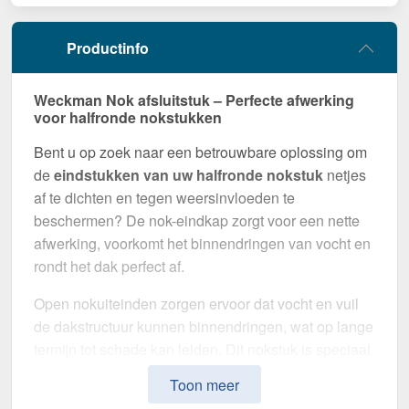
Productinfo
Weckman Nok afsluitstuk – Perfecte afwerking
voor halfronde nokstukken
Bent u op zoek naar een betrouwbare oplossing om
de
eindstukken van uw halfronde nokstuk
netjes
af te dichten en tegen weersinvloeden te
beschermen? De nok-eindkap zorgt voor een nette
afwerking, voorkomt het binnendringen van vocht en
rondt het dak perfect af.
Open nokuiteinden zorgen ervoor dat vocht en vuil
de dakstructuur kunnen binnendringen, wat op lange
termijn tot schade kan leiden. Dit nokstuk is speciaal
ontwikkeld om een
veilige afdichting te
Toon meer
garanderen
en tegelijkertijd het uiterlijk van het dak