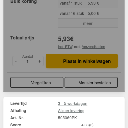
Bulk korting
vanaf 1 stuk
5,93 €
vanaf 16 stuk
5,00 €
meer
Totaal prijs
5,93
€
incl. BTW
, excl.
Verzendkosten
Aantal
-
+
Plaats in winkelwagen
Vergelijken
Monster bestellen
3 - 5 werkdagen
Levertijd
Alleen levering
Afhaling
505060PK1
Art.-Nr.
Score
4,33
(3)