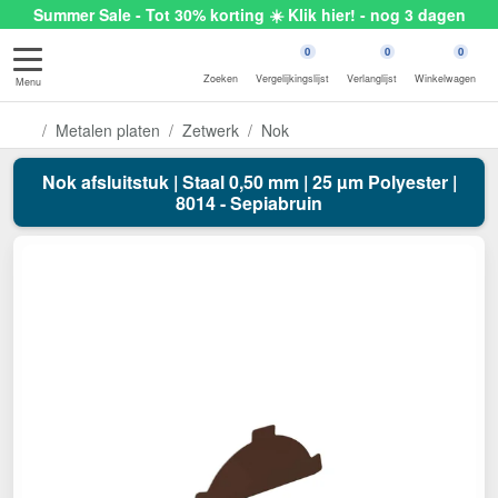
Summer Sale - Tot 30% korting ☀️ Klik hier! - nog 3 dagen
0
0
0
Zoeken
Vergelijkingslijst
Verlanglijst
Winkelwagen
Menu
Metalen platen
Zetwerk
Nok
Nok afsluitstuk | Staal 0,50 mm | 25 µm Polyester |
8014 - Sepiabruin