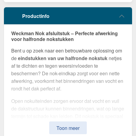
Productinfo
Weckman Nok afsluitstuk – Perfecte afwerking
voor halfronde nokstukken
Bent u op zoek naar een betrouwbare oplossing om
de
eindstukken van uw halfronde nokstuk
netjes
af te dichten en tegen weersinvloeden te
beschermen? De nok-eindkap zorgt voor een nette
afwerking, voorkomt het binnendringen van vocht en
rondt het dak perfect af.
Open nokuiteinden zorgen ervoor dat vocht en vuil
de dakstructuur kunnen binnendringen, wat op lange
termijn tot schade kan leiden. Dit nokstuk is speciaal
ontwikkeld om een
veilige afdichting te
Toon meer
garanderen
en tegelijkertijd het uiterlijk van het dak