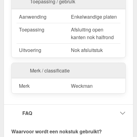
Toepassing / gebruik
Duurzaam, weerbestendig, op maat gemaakt - bestel
nu en profiteer van een snelle levering!
Aanwending
Enkelwandige platen
Toepassing
Afsluiting open
kanten nok halfrond
Uitvoering
Nok afsluitstuk
Merk / classificatie
Merk
Weckman
FAQ
Waarvoor wordt een nokstuk gebruikt?