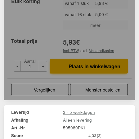
Bulk korting
vanaf 1 stuk
5,93 €
vanaf 16 stuk
5,00 €
meer
Totaal prijs
5,93
€
incl. BTW
, excl.
Verzendkosten
Aantal
-
+
Plaats in winkelwagen
Vergelijken
Monster bestellen
3 - 5 werkdagen
Levertijd
Alleen levering
Afhaling
505080PK1
Art.-Nr.
Score
4,33
(3)