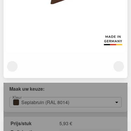
Maak uw keuze:
Kleur
Sepiabruin (RAL 8014)
Prijs/stuk
5,93
€