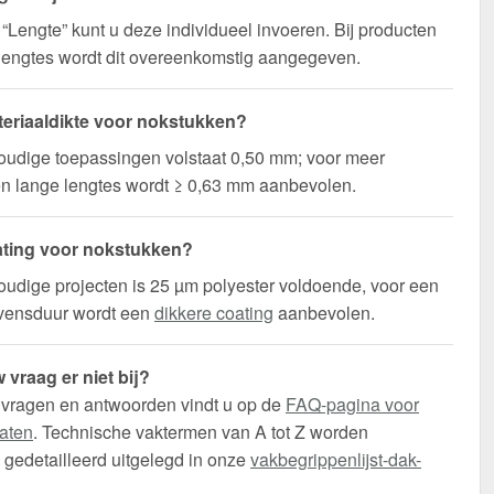
d “Lengte” kunt u deze individueel invoeren. Bij producten
lengtes wordt dit overeenkomstig aangegeven.
eriaaldikte voor nokstukken?
oudige toepassingen volstaat 0,50 mm; voor meer
t en lange lengtes wordt ≥ 0,63 mm aanbevolen.
ting voor nokstukken?
udige projecten is 25 µm polyester voldoende, voor een
evensduur wordt een
dikkere coating
aanbevolen.
 vraag er niet bij?
 vragen en antwoorden vindt u op de
FAQ-pagina voor
aten
. Technische vaktermen van A tot Z worden
gedetailleerd uitgelegd in onze
vakbegrippenlijst-dak-