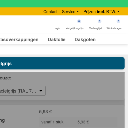
Contact
Service
Prijzen
incl.
BTW.
0
0
0
Login
Vergelijkingslijst
Verlanglijst
Winkelwagen
rasoverkappingen
Dakfolie
Dakgoten
tgrijs
euze:
acietgrijs (RAL 7016)
5,93
€
ing
vanaf 1 stuk
5,93 €