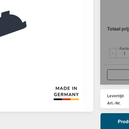
Totaal pri
Aanta
-
Levertijd
Art.-Nr.
Prod