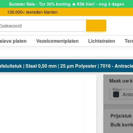
Summer Sale - Tot 30% korting ☀️ Klik hier! - nog 3 dagen
130.000+ tevreden klanten
Zoekwoord
sieve platen
Vezelcementplaten
Lichtstraten
Ter
fsluitstuk | Staal 0,50 mm | 25 µm Polyester | 7016 - Antracie
Maak uw k
Kleur
Antr
Prijs/stuk
Bulk kort