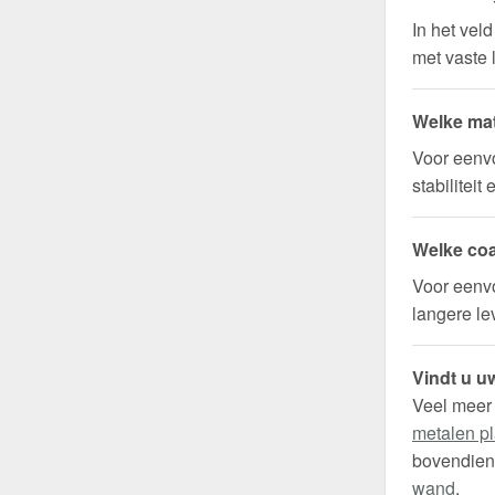
In het vel
met vaste 
Welke mat
Voor eenv
stabilitei
Welke coa
Voor eenvo
langere l
Vindt u uw
Veel meer
metalen pl
bovendien 
wand
.