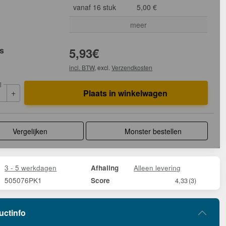
vanaf 16 stuk
5,00 €
meer
js
5,93
€
incl. BTW
, excl.
Verzendkosten
l
+
Plaats in winkelwagen
Vergelijken
Monster bestellen
3 - 5 werkdagen
Alleen levering
Afhaling
505076PK1
Score
4,33
(3)
uctinfo