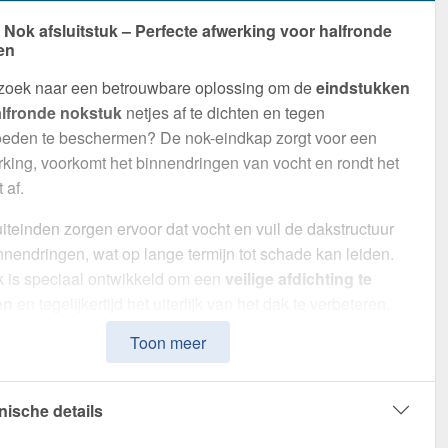
ok afsluitstuk – Perfecte afwerking voor halfronde
en
 zoek naar een betrouwbare oplossing om de
eindstukken
lfronde nokstuk
netjes af te dichten en tegen
oeden te beschermen? De nok-eindkap zorgt voor een
rking, voorkomt het binnendringen van vocht en rondt het
 af.
teinden zorgen ervoor dat vocht en vuil de dakstructuur
nendringen, wat op lange termijn tot schade kan leiden.
k is speciaal ontwikkeld om een
veilige afdichting te
en
en tegelijkertijd het uiterlijk van het dak te verbeteren.
 indruk met zijn eenvoudige montage, hoge weerstand en
Toon meer
coating.
van
Staal
met een
materiaaldikte van 0,50 mm
, biedt dit
nische details
n hoge stabiliteit. Dankzij de
25 µm polyester coating
in
grijs (RAL 7016)
blijft het materiaal permanent beschermd