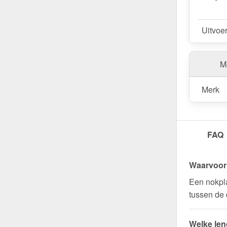
Uitvoe
Me
Merk
FAQ
Waarvoor 
Een nokpla
tussen de
Welke len