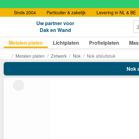
Sinds 2004
Particulier & zakelijk
Levering in NL & BE
Uw partner voor
Dak en Wand
Metalen platen
Lichtplaten
Profielplaten
Mas
Metalen platen
Zetwerk
Nok
Nok afsluitstuk
Nok a